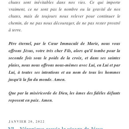
chutes sont inévitables dans nos vies. Ce qui importe
vraiment, ce ne sont pas le nombre ou la gravité de nos
chutes, mais de toujours nous relever pour continuer le
chemin, de ne pas nous décourager, de ne pas rester prostré
à terre.
Père éternel, par le Cœur Immaculé de Marie, nous vous
offrons Jésus, votre très cher Fils, alors qu’il tombe pour la
seconde fois sous le poids de la croix, et dans ses saintes
plaies, nous nous offrons nous-mêmes avec Lui, en Lui et par
Lui, à toutes ses intentions et au nom de tous les hommes
jusqu’à la fin du monde. Amen.
Que par la miséricorde de Dieu, les âmes des fidèles défunts
reposent en paix. Amen.
PUBLIÉ
JANVIER 20, 2022
LE
VI – Véronique essuie le visage de Jésus