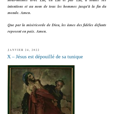
intentions et au nom de tous les hommes jusqu’à la fin du
monde. Amen.
Que par la miséricorde de Dieu, les âmes des fidèles défunts
reposent en paix. Amen.
PUBLIÉ
JANVIER 24, 2022
LE
X – Jésus est dépouillé de sa tunique