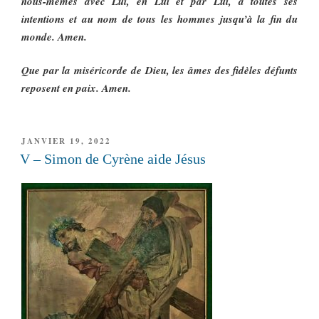
nous-mêmes avec Lui, en Lui et par Lui, à toutes ses
intentions et au nom de tous les hommes jusqu’à la fin du
monde. Amen.
Que par la miséricorde de Dieu, les âmes des fidèles défunts
reposent en paix. Amen.
PUBLIÉ
JANVIER 19, 2022
LE
V – Simon de Cyrène aide Jésus