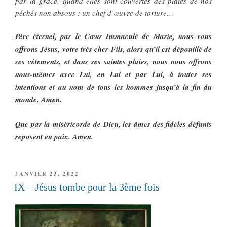
par la grâce, quand elles sont couvertes des plaies de nos
péchés non absous : un chef d’œuvre de torture…
Père éternel, par le Cœur Immaculé de Marie, nous vous
offrons Jésus, votre très cher Fils, alors qu’il est dépouillé de
ses vêtements, et dans ses saintes plaies, nous nous offrons
nous-mêmes avec Lui, en Lui et par Lui, à toutes ses
intentions et au nom de tous les hommes jusqu’à la fin du
monde. Amen.
Que par la miséricorde de Dieu, les âmes des fidèles défunts
reposent en paix. Amen.
PUBLIÉ
JANVIER 23, 2022
LE
IX – Jésus tombe pour la 3ème fois