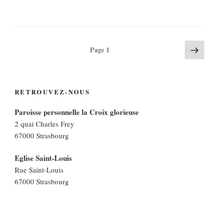
Navigation
Page
Page
1
suiva
des
articles
RETROUVEZ-NOUS
Paroisse personnelle la Croix glorieuse
2 quai Charles Frey
67000 Strasbourg
Eglise Saint-Louis
Rue Saint-Louis
67000 Strasbourg