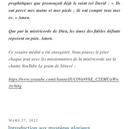
prophétiques que prononçait déjà le saint roi David : « Ils
ont percé mes mains et mes pieds ; ils ont compté tous mes
os. » Amen.
Que par la miséricorde de Dieu, les âmes des fidèles défunts
reposent en paix. Amen.
Ce rosaire médité a été enregistré. Vous pouvez le prier
chaque jour avec les missionnaires de la miséricorde sur la
chaine YouTube Le grain de Sénevé :
https://www.youtube.com/channel/UC0Va9VhE_C2EMUaWw
Jtv8Og
PUBLIÉ
MARS 27, 2022
LE
Introduction aux mystères glorieux