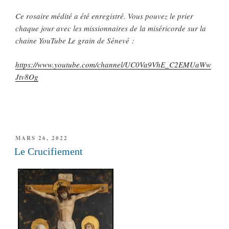
Ce rosaire médité a été enregistré. Vous pouvez le prier
chaque jour avec les missionnaires de la miséricorde sur la
chaine YouTube Le grain de Sénevé :
https://www.youtube.com/channel/UC0Va9VhE_C2EMUaWw
Jtv8Og
PUBLIÉ
MARS 26, 2022
LE
Le Crucifiement