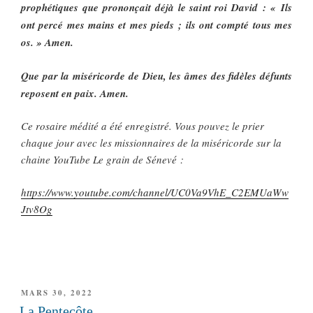
prophétiques que prononçait déjà le saint roi David : « Ils
ont percé mes mains et mes pieds ; ils ont compté tous mes
os. » Amen.
Que par la miséricorde de Dieu, les âmes des fidèles défunts
reposent en paix. Amen.
Ce rosaire médité a été enregistré. Vous pouvez le prier
chaque jour avec les missionnaires de la miséricorde sur la
chaine YouTube Le grain de Sénevé :
https://www.youtube.com/channel/UC0Va9VhE_C2EMUaWw
Jtv8Og
PUBLIÉ
MARS 30, 2022
LE
La Pentecôte