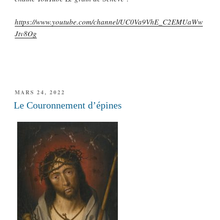
https://www.youtube.com/channel/UC0Va9VhE_C2EMUaWw
Jtv8Og
PUBLIÉ
MARS 24, 2022
LE
Le Couronnement d’épines