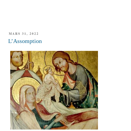
PUBLIÉ
MARS 31, 2022
LE
L’Assomption