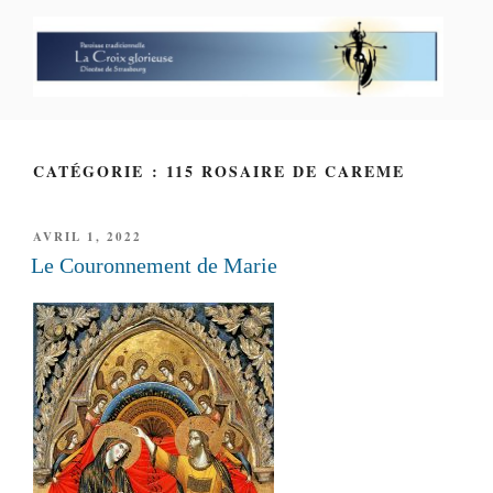
Aller
au
contenu
principal
PAROISSE PERSONNELLE LA
CROIX GLORIEUSE
CATÉGORIE : 115 ROSAIRE DE CAREME
PUBLIÉ
AVRIL 1, 2022
LE
Le Couronnement de Marie