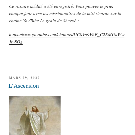
Ce rosaire médité a été enregistré. Vous pouvez le prier
chaque jour avec les missionnaires de la miséricorde sur la
chaine YouTube Le grain de Sénevé :
https://www.youtube.com/channel/UC0Va9VhE_C2EMUaWw
Jtv8Og
PUBLIÉ
MARS 29, 2022
LE
L’Ascension