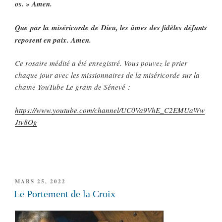
os. » Amen.
Que par la miséricorde de Dieu, les âmes des fidèles défunts
reposent en paix. Amen.
Ce rosaire médité a été enregistré. Vous pouvez le prier
chaque jour avec les missionnaires de la miséricorde sur la
chaine YouTube Le grain de Sénevé :
https://www.youtube.com/channel/UC0Va9VhE_C2EMUaWw
Jtv8Og
PUBLIÉ
MARS 25, 2022
LE
Le Portement de la Croix