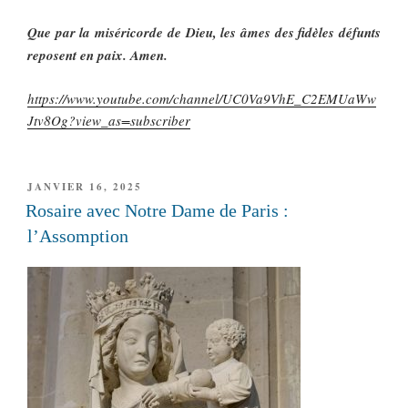
Que par la miséricorde de Dieu, les âmes des fidèles défunts
reposent en paix. Amen.
https://www.youtube.com/channel/UC0Va9VhE_C2EMUaWw
Jtv8Og?view_as=subscriber
PUBLIÉ
JANVIER 16, 2025
LE
Rosaire avec Notre Dame de Paris :
l’Assomption