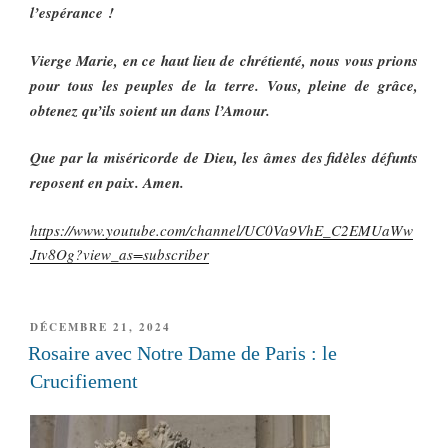
l’espérance !
Vierge Marie, en ce haut lieu de chrétienté, nous vous prions
pour tous les peuples de la terre. Vous, pleine de grâce,
obtenez qu’ils soient un dans l’Amour.
Que par la miséricorde de Dieu, les âmes des fidèles défunts
reposent en paix. Amen.
https://www.youtube.com/channel/UC0Va9VhE_C2EMUaWw
Jtv8Og?view_as=subscriber
PUBLIÉ
DÉCEMBRE 21, 2024
LE
Rosaire avec Notre Dame de Paris : le
Crucifiement