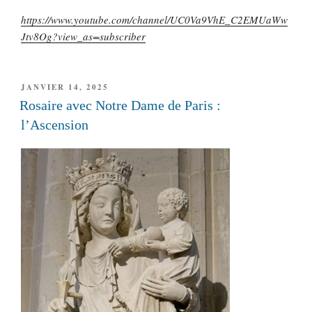
https://www.youtube.com/channel/UC0Va9VhE_C2EMUaWw
Jtv8Og?view_as=subscriber
PUBLIÉ
JANVIER 14, 2025
LE
Rosaire avec Notre Dame de Paris :
l’Ascension