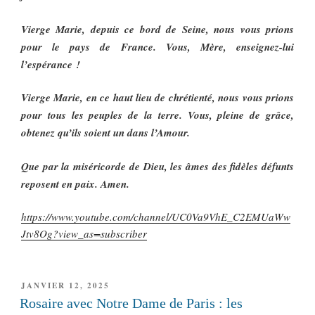
Vierge Marie, depuis ce bord de Seine, nous vous prions
pour le pays de France. Vous, Mère, enseignez-lui
l’espérance !
Vierge Marie, en ce haut lieu de chrétienté, nous vous prions
pour tous les peuples de la terre. Vous, pleine de grâce,
obtenez qu’ils soient un dans l’Amour.
Que par la miséricorde de Dieu, les âmes des fidèles défunts
reposent en paix. Amen.
https://www.youtube.com/channel/UC0Va9VhE_C2EMUaWw
Jtv8Og?view_as=subscriber
PUBLIÉ
JANVIER 12, 2025
LE
Rosaire avec Notre Dame de Paris : les