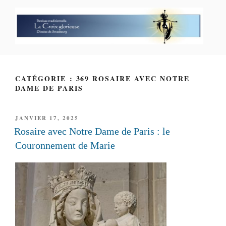
Aller
au
contenu
principal
PAROISSE PERSONNELLE LA
CROIX GLORIEUSE
CATÉGORIE : 369 ROSAIRE AVEC NOTRE
DAME DE PARIS
PUBLIÉ
JANVIER 17, 2025
LE
Rosaire avec Notre Dame de Paris : le
Couronnement de Marie