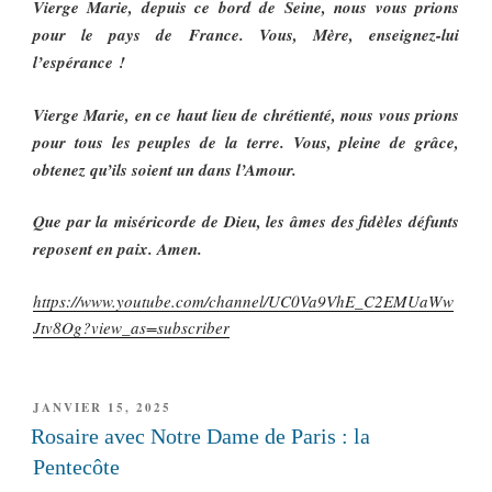
Vierge Marie, depuis ce bord de Seine, nous vous prions
pour le pays de France. Vous, Mère, enseignez-lui
l’espérance !
Vierge Marie, en ce haut lieu de chrétienté, nous vous prions
pour tous les peuples de la terre. Vous, pleine de grâce,
obtenez qu’ils soient un dans l’Amour.
Que par la miséricorde de Dieu, les âmes des fidèles défunts
reposent en paix. Amen.
https://www.youtube.com/channel/UC0Va9VhE_C2EMUaWw
Jtv8Og?view_as=subscriber
PUBLIÉ
JANVIER 15, 2025
LE
Rosaire avec Notre Dame de Paris : la
Pentecôte