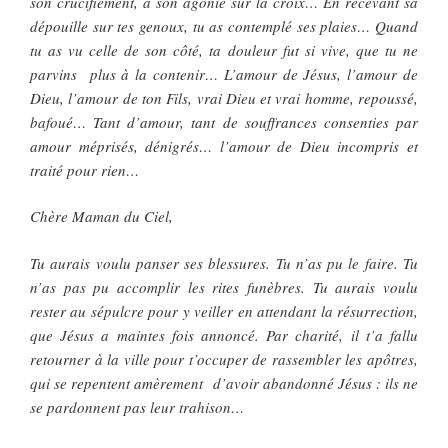
son crucifiement, à son agonie sur la croix… En recevant sa
dépouille sur tes genoux, tu as contemplé ses plaies… Quand
tu as vu celle de son côté, ta douleur fut si vive, que tu ne
parvins plus à la contenir… L’amour de Jésus, l’amour de
Dieu, l’amour de ton Fils, vrai Dieu et vrai homme, repoussé,
bafoué… Tant d’amour, tant de souffrances consenties par
amour méprisés, dénigrés… l’amour de Dieu incompris et
traité pour rien…
Chère Maman du Ciel,
Tu aurais voulu panser ses blessures. Tu n’as pu le faire. Tu
n’as pas pu accomplir les rites funèbres. Tu aurais voulu
rester au sépulcre pour y veiller en attendant la résurrection,
que Jésus a maintes fois annoncé. Par charité, il t’a fallu
retourner à la ville pour t’occuper de rassembler les apôtres,
qui se repentent amèrement d’avoir abandonné Jésus : ils ne
se pardonnent pas leur trahison…