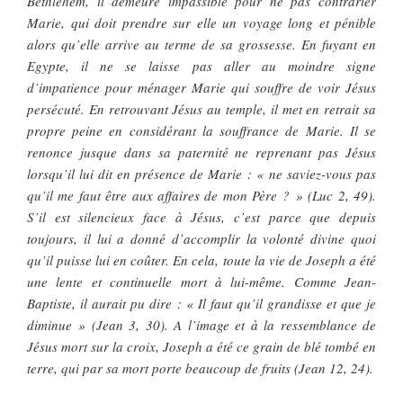
Bethlehem, il demeure impassible pour ne pas contrarier
Marie, qui doit prendre sur elle un voyage long et pénible
alors qu’elle arrive au terme de sa grossesse. En fuyant en
Egypte, il ne se laisse pas aller au moindre signe
d’impatience pour ménager Marie qui souffre de voir Jésus
persécuté. En retrouvant Jésus au temple, il met en retrait sa
propre peine en considérant la souffrance de Marie. Il se
renonce jusque dans sa paternité ne reprenant pas Jésus
lorsqu’il lui dit en présence de Marie : « ne saviez-vous pas
qu’il me faut être aux affaires de mon Père ? » (Luc 2, 49).
S’il est silencieux face à Jésus, c’est parce que depuis
toujours, il lui a donné d’accomplir la volonté divine quoi
qu’il puisse lui en coûter. En cela, toute la vie de Joseph a été
une lente et continuelle mort à lui-même. Comme Jean-
Baptiste, il aurait pu dire : « Il faut qu’il grandisse et que je
diminue » (Jean 3, 30). A l’image et à la ressemblance de
Jésus mort sur la croix, Joseph a été ce grain de blé tombé en
terre, qui par sa mort porte beaucoup de fruits (Jean 12, 24).