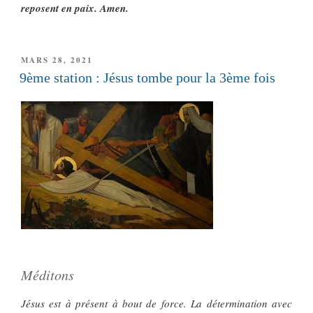
reposent en paix. Amen.
PUBLIÉ
MARS 28, 2021
LE
9ème station : Jésus tombe pour la 3ème fois
Méditons
Jésus est à présent à bout de force. La détermination avec