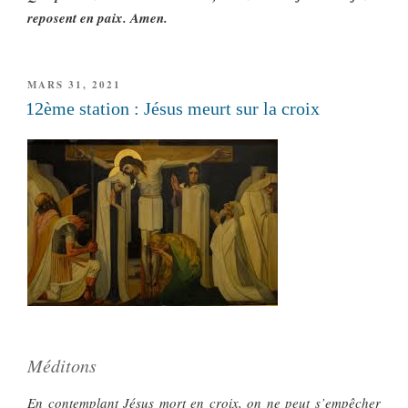
reposent en paix. Amen.
PUBLIÉ
MARS 31, 2021
LE
12ème station : Jésus meurt sur la croix
Méditons
En contemplant Jésus mort en croix, on ne peut s’empêcher