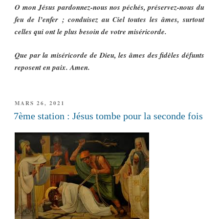
O mon Jésus pardonnez-nous nos péchés, préservez-nous du
feu de l’enfer ; conduisez au Ciel toutes les âmes, surtout
celles qui ont le plus besoin de votre miséricorde.
Que par la miséricorde de Dieu, les âmes des fidèles défunts
reposent en paix. Amen.
PUBLIÉ
MARS 26, 2021
LE
7ème station : Jésus tombe pour la seconde fois