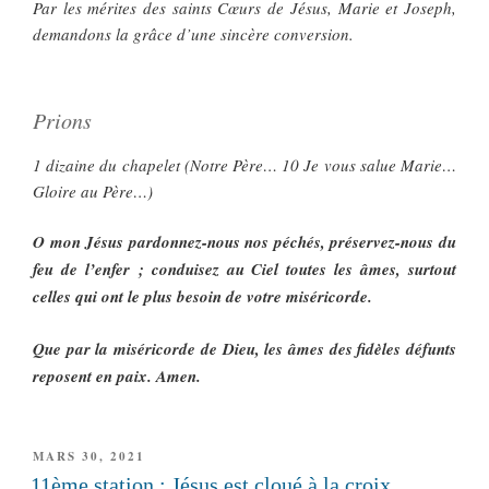
Par les mérites des saints Cœurs de Jésus, Marie et Joseph,
demandons la grâce d’une sincère conversion.
Prions
1 dizaine du chapelet (Notre Père… 10 Je vous salue Marie…
Gloire au Père…)
O mon Jésus pardonnez-nous nos péchés, préservez-nous du
feu de l’enfer ; conduisez au Ciel toutes les âmes, surtout
celles qui ont le plus besoin de votre miséricorde.
Que par la miséricorde de Dieu, les âmes des fidèles défunts
reposent en paix. Amen.
PUBLIÉ
MARS 30, 2021
LE
11ème station : Jésus est cloué à la croix