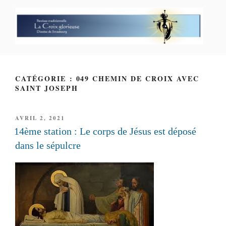
Aller
au
contenu
principal
PAROISSE PERSONNELLE LA
CROIX GLORIEUSE
CATÉGORIE : 049 CHEMIN DE CROIX AVEC
SAINT JOSEPH
PUBLIÉ
AVRIL 2, 2021
LE
14ème station : Le corps de Jésus est déposé
dans le sépulcre