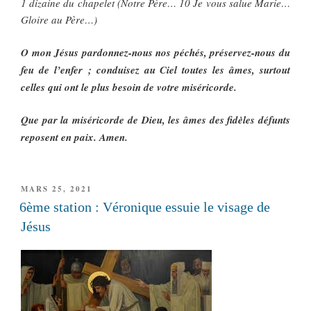
1 dizaine du chapelet (Notre Père… 10 Je vous salue Marie…
Gloire au Père…)
O mon Jésus pardonnez-nous nos péchés, préservez-nous du
feu de l’enfer ; conduisez au Ciel toutes les âmes, surtout
celles qui ont le plus besoin de votre miséricorde.
Que par la miséricorde de Dieu, les âmes des fidèles défunts
reposent en paix. Amen.
PUBLIÉ
MARS 25, 2021
LE
6ème station : Véronique essuie le visage de
Jésus