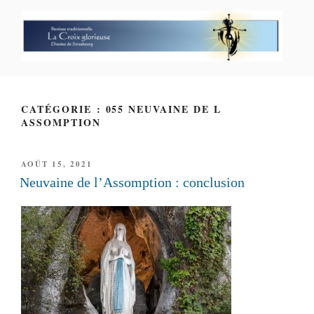
Aller
au
contenu
principal
PAROISSE PERSONNELLE LA
CROIX GLORIEUSE
CATÉGORIE : 055 NEUVAINE DE L
ASSOMPTION
PUBLIÉ
AOÛT 15, 2021
LE
Neuvaine de l’Assomption : conclusion