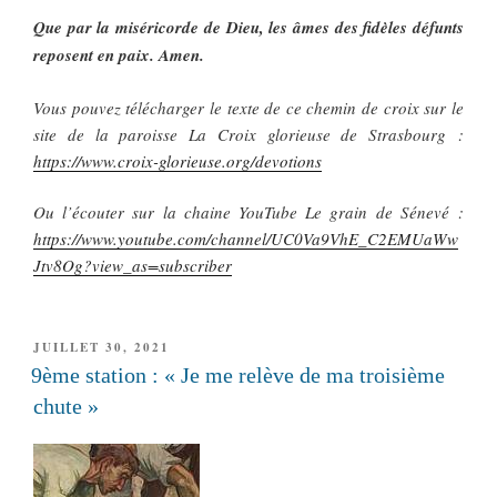
Que par la miséricorde de Dieu, les âmes des fidèles défunts
reposent en paix. Amen.
Vous pouvez télécharger le texte de ce chemin de croix sur le
site de la paroisse La Croix glorieuse de Strasbourg :
https://www.croix-glorieuse.org/devotions
Ou l’écouter sur la chaine YouTube Le grain de Sénevé :
https://www.youtube.com/channel/UC0Va9VhE_C2EMUaWw
Jtv8Og?view_as=subscriber
PUBLIÉ
JUILLET 30, 2021
LE
9ème station : « Je me relève de ma troisième
chute »