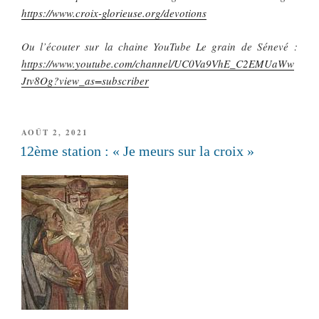
https://www.croix-glorieuse.org/devotions
Ou l’écouter sur la chaine YouTube Le grain de Sénevé :
https://www.youtube.com/channel/UC0Va9VhE_C2EMUaWw
Jtv8Og?view_as=subscriber
PUBLIÉ
AOÛT 2, 2021
LE
12ème station : « Je meurs sur la croix »