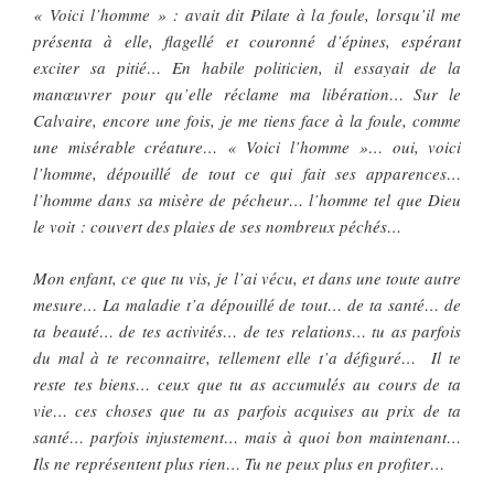
« Voici l’homme » : avait dit Pilate à la foule, lorsqu’il me
présenta à elle, flagellé et couronné d’épines, espérant
exciter sa pitié… En habile politicien, il essayait de la
manœuvrer pour qu’elle réclame ma libération… Sur le
Calvaire, encore une fois, je me tiens face à la foule, comme
une misérable créature… « Voici l’homme »… oui, voici
l’homme, dépouillé de tout ce qui fait ses apparences…
l’homme dans sa misère de pécheur… l’homme tel que Dieu
le voit : couvert des plaies de ses nombreux péchés…
Mon enfant, ce que tu vis, je l’ai vécu, et dans une toute autre
mesure… La maladie t’a dépouillé de tout… de ta santé… de
ta beauté… de tes activités… de tes relations… tu as parfois
du mal à te reconnaitre, tellement elle t’a défiguré… Il te
reste tes biens… ceux que tu as accumulés au cours de ta
vie… ces choses que tu as parfois acquises au prix de ta
santé… parfois injustement… mais à quoi bon maintenant…
Ils ne représentent plus rien… Tu ne peux plus en profiter…