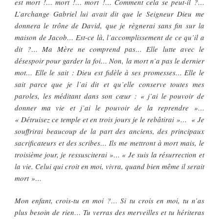
est mort !… mort !… mort !… Comment cela se peut-il ?…
L’archange Gabriel lui avait dit que le Seigneur Dieu me
donnera le trône de David, que je règnerai sans fin sur la
maison de Jacob… Est-ce là, l’accomplissement de ce qu’il a
dit ?… Ma Mère ne comprend pas… Elle lutte avec le
désespoir pour garder la foi… Non, la mort n’a pas le dernier
mot… Elle le sait : Dieu est fidèle à ses promesses… Elle le
sait parce que je l’ai dit et qu’elle conserve toutes mes
paroles, les méditant dans son cœur : « j’ai le pouvoir de
donner ma vie et j’ai le pouvoir de la reprendre »…
« Détruisez ce temple et en trois jours je le rebâtirai »… « Je
souffrirai beaucoup de la part des anciens, des principaux
sacrificateurs et des scribes… Ils me mettront à mort mais, le
troisième jour, je ressusciterai »… « Je suis la résurrection et
la vie. Celui qui croit en moi, vivra, quand bien même il serait
mort »…
Mon enfant, crois-tu en moi ?… Si tu crois en moi, tu n’as
plus besoin de rien… Tu verras des merveilles et tu hériteras