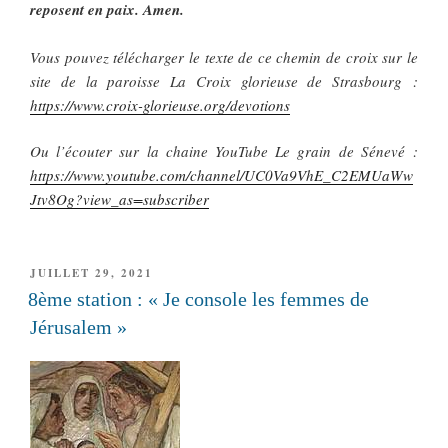
reposent en paix. Amen.
Vous pouvez télécharger le texte de ce chemin de croix sur le
site de la paroisse La Croix glorieuse de Strasbourg :
https://www.croix-glorieuse.org/devotions
Ou l’écouter sur la chaine YouTube Le grain de Sénevé :
https://www.youtube.com/channel/UC0Va9VhE_C2EMUaWw
Jtv8Og?view_as=subscriber
PUBLIÉ
JUILLET 29, 2021
LE
8ème station : « Je console les femmes de
Jérusalem »