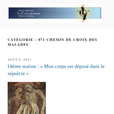
Aller
au
contenu
principal
PAROISSE PERSONNELLE LA
CROIX GLORIEUSE
CATÉGORIE : 071 CHEMIN DE CROIX DES
MALADES
PUBLIÉ
AOÛT 4, 2021
LE
14ème station : « Mon corps est déposé dans le
sépulcre »