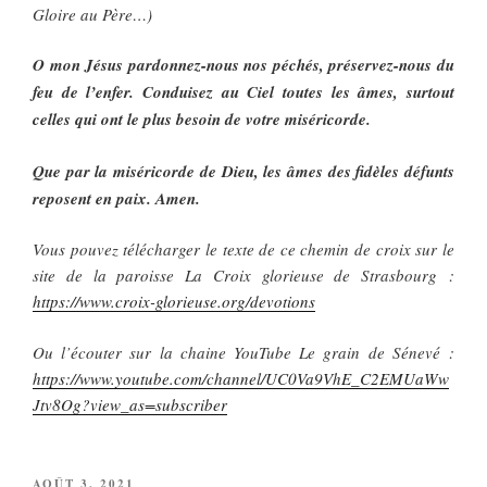
Gloire au Père…)
O mon Jésus pardonnez-nous nos péchés, préservez-nous du
feu de l’enfer. Conduisez au Ciel toutes les âmes, surtout
celles qui ont le plus besoin de votre miséricorde.
Que par la miséricorde de Dieu, les âmes des fidèles défunts
reposent en paix. Amen.
Vous pouvez télécharger le texte de ce chemin de croix sur le
site de la paroisse La Croix glorieuse de Strasbourg :
https://www.croix-glorieuse.org/devotions
Ou l’écouter sur la chaine YouTube Le grain de Sénevé :
https://www.youtube.com/channel/UC0Va9VhE_C2EMUaWw
Jtv8Og?view_as=subscriber
PUBLIÉ
AOÛT 3, 2021