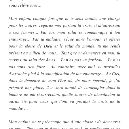
vous relève tous…
Mon enfant, chaque fois que tu te sens inutile, une charge
pour les autres, regarde-moi portant la croix et m’adressant
à ces femmes… Par toi, mon salut se communique à ton
entourage… Par ta maladie, vécue dans l’amour, et offerte
pour la gloire de Dieu et le salut du monde, tu me rends
présent au milieu de vous… Tant que tu demeures en moi, tu
œuvres au salut des âmes… Tu n’es pas un fardeau… Tu n’es
pas sans rien faire… Au contraire, avec moi, tu travailles
d’arrache-pied à la sanctification de ton entourage… Au Ciel,
dans la demeure de mon Père où, de toute éternité, je t’ai
préparé une place, il te sera donné de contempler dans la
lumière de ma résurrection, quelle source de bénédiction tu
auras été pour ceux qui t’ont vu portant la croix de la
maladie …
Mon enfant, ne te préoccupe que d’une chose : de demeurer
en moi… Tant que tu demeures en moi, ta souffrance et tes