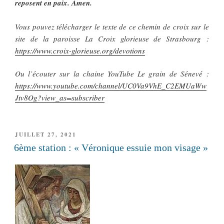
reposent en paix. Amen.
Vous pouvez télécharger le texte de ce chemin de croix sur le
site de la paroisse La Croix glorieuse de Strasbourg :
https://www.croix-glorieuse.org/devotions
Ou l’écouter sur la chaine YouTube Le grain de Sénevé :
https://www.youtube.com/channel/UC0Va9VhE_C2EMUaWw
Jtv8Og?view_as=subscriber
PUBLIÉ
JUILLET 27, 2021
LE
6ème station : « Véronique essuie mon visage »