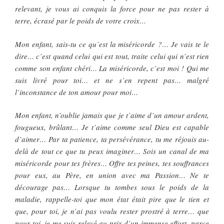
relevant, je vous ai conquis la force pour ne pas rester à
terre, écrasé par le poids de votre croix…
Mon enfant, sais-tu ce qu’est la miséricorde ?… Je vais te le
dire… c’est quand celui qui est tout, traite celui qui n’est rien
comme son enfant chéri… La miséricorde, c’est moi ! Qui me
suis livré pour toi… et ne s’en repent pas… malgré
l’inconstance de ton amour pour moi…
Mon enfant, n’oublie jamais que je t’aime d’un amour ardent,
fougueux, brûlant… Je t’aime comme seul Dieu est capable
d’aimer… Par ta patience, ta persévérance, tu me réjouis au-
delà de tout ce que tu peux imaginer… Sois un canal de ma
miséricorde pour tes frères… Offre tes peines, tes souffrances
pour eux, au Père, en union avec ma Passion… Ne te
décourage pas… Lorsque tu tombes sous le poids de la
maladie, rappelle-toi que mon état était pire que le tien et
que, pour toi, je n’ai pas voulu rester prostré à terre… que
pour toi, je me suis relevé au prix d’un immense effort, parce