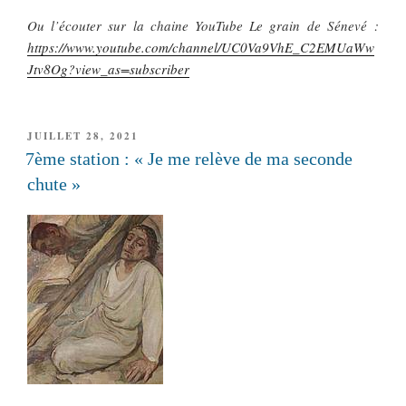
Ou l’écouter sur la chaine YouTube Le grain de Sénevé :
https://www.youtube.com/channel/UC0Va9VhE_C2EMUaWw
Jtv8Og?view_as=subscriber
PUBLIÉ
JUILLET 28, 2021
LE
7ème station : « Je me relève de ma seconde
chute »