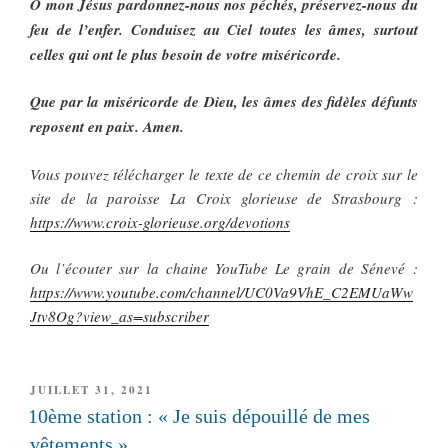
O mon Jésus pardonnez-nous nos péchés, préservez-nous du
feu de l’enfer. Conduisez au Ciel toutes les âmes, surtout
celles qui ont le plus besoin de votre miséricorde.
Que par la miséricorde de Dieu, les âmes des fidèles défunts
reposent en paix. Amen.
Vous pouvez télécharger le texte de ce chemin de croix sur le
site de la paroisse La Croix glorieuse de Strasbourg :
https://www.croix-glorieuse.org/devotions
Ou l’écouter sur la chaine YouTube Le grain de Sénevé :
https://www.youtube.com/channel/UC0Va9VhE_C2EMUaWw
Jtv8Og?view_as=subscriber
PUBLIÉ
JUILLET 31, 2021
LE
10ème station : « Je suis dépouillé de mes
vêtements »