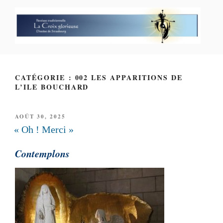
Aller
au
contenu
principal
PAROISSE PERSONNELLE LA
CROIX GLORIEUSE
CATÉGORIE : 002 LES APPARITIONS DE
L’ILE BOUCHARD
PUBLIÉ
AOÛT 30, 2025
LE
« Oh ! Merci »
Contemplons