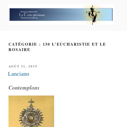
Aller
au
contenu
principal
PAROISSE PERSONNELLE LA
CROIX GLORIEUSE
CATÉGORIE : 130 L’EUCHARISTIE ET LE
ROSAIRE
PUBLIÉ
AOÛT 31, 2019
LE
Lanciano
Contemplons