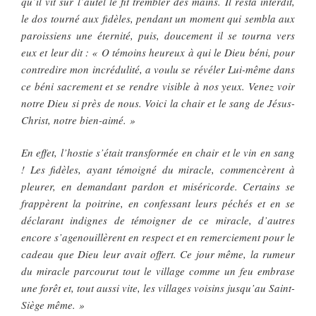
qu’il vit sur l’autel le fit trembler des mains. Il resta interdit,
le dos tourné aux fidèles, pendant un moment qui sembla aux
paroissiens une éternité, puis, doucement il se tourna vers
eux et leur dit : « O témoins heureux à qui le Dieu béni, pour
contredire mon incrédulité, a voulu se révéler Lui-même dans
ce béni sacrement et se rendre visible à nos yeux. Venez voir
notre Dieu si près de nous. Voici la chair et le sang de Jésus-
Christ, notre bien-aimé. »
En effet, l’hostie s’était transformée en chair et le vin en sang
! Les fidèles, ayant témoigné du miracle, commencèrent à
pleurer, en demandant pardon et miséricorde. Certains se
frappèrent la poitrine, en confessant leurs péchés et en se
déclarant indignes de témoigner de ce miracle, d’autres
encore s’agenouillèrent en respect et en remerciement pour le
cadeau que Dieu leur avait offert. Ce jour même, la rumeur
du miracle parcourut tout le village comme un feu embrase
une forêt et, tout aussi vite, les villages voisins jusqu’au Saint-
Siège même. »