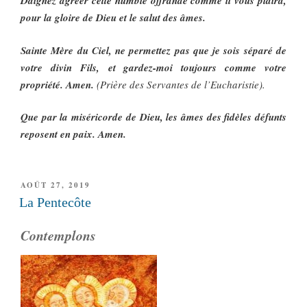
Daignez agréer cette humble offrande comme il vous plaira,
pour la gloire de Dieu et le salut des âmes.
Sainte Mère du Ciel, ne permettez pas que je sois séparé de
votre divin Fils, et gardez-moi toujours comme votre
propriété. Amen.
(Prière des Servantes de l’Eucharistie).
Que par la miséricorde de Dieu, les âmes des fidèles défunts
reposent en paix. Amen.
PUBLIÉ
AOÛT 27, 2019
LE
La Pentecôte
Contemplons