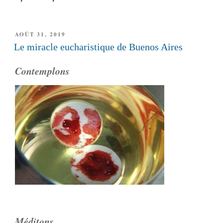
PUBLIÉ
AOÛT 31, 2019
LE
Le miracle eucharistique de Buenos Aires
Contemplons
Méditons