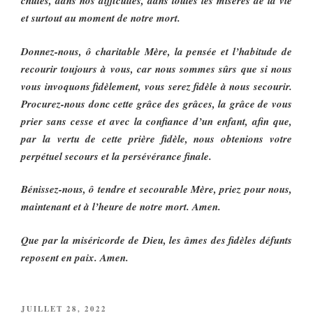
chutes, dans nos difficultés, dans toutes les misères de la vie
et surtout au moment de notre mort.
Donnez-nous, ô charitable Mère, la pensée et l’habitude de
recourir toujours à vous, car nous sommes sûrs que si nous
vous invoquons fidèlement, vous serez fidèle à nous secourir.
Procurez-nous donc cette grâce des grâces, la grâce de vous
prier sans cesse et avec la confiance d’un enfant, afin que,
par la vertu de cette prière fidèle, nous obtenions votre
perpétuel secours et la persévérance finale.
Bénissez-nous, ô tendre et secourable Mère, priez pour nous,
maintenant et à l’heure de notre mort. Amen.
Que par la miséricorde de Dieu, les âmes des fidèles défunts
reposent en paix. Amen.
PUBLIÉ
JUILLET 28, 2022