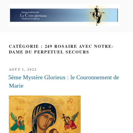
Aller
au
contenu
principal
PAROISSE PERSONNELLE LA
CROIX GLORIEUSE
CATÉGORIE : 249 ROSAIRE AVEC NOTRE-
DAME DU PERPETUEL SECOURS
PUBLIÉ
AOÛT 1, 2022
LE
5ème Mystère Glorieux : le Couronnement de
Marie