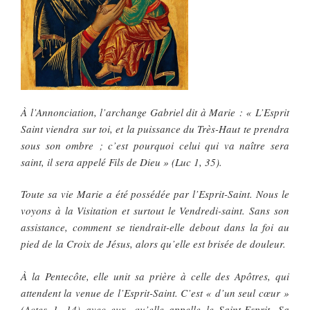
À l’Annonciation, l’archange Gabriel dit à Marie : « L’Esprit
Saint viendra sur toi, et la puissance du Très-Haut te prendra
sous son ombre ; c’est pourquoi celui qui va naître sera
saint, il sera appelé Fils de Dieu » (Luc 1, 35).
Toute sa vie Marie a été possédée par l’Esprit-Saint. Nous le
voyons à la Visitation et surtout le Vendredi-saint. Sans son
assistance, comment se tiendrait-elle debout dans la foi au
pied de la Croix de Jésus, alors qu’elle est brisée de douleur.
À la Pentecôte, elle unit sa prière à celle des Apôtres, qui
attendent la venue de l’Esprit-Saint. C’est « d’un seul cœur »
(Actes 1, 14) avec eux, qu’elle appelle le Saint-Esprit. Sa