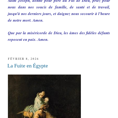
Saint Joseph, donné pour père au Fils de Dieu, priez pour
nous dans nos soucis de famille, de santé et de travail,
jusqu’à nos derniers jours, et daignez nous secourir à l’heure
de notre mort. Amen.
Que par la miséricorde de Dieu, les âmes des fidèles défunts
reposent en paix. Amen.
PUBLIÉ
FÉVRIER 8, 2026
LE
La Fuite en Égypte