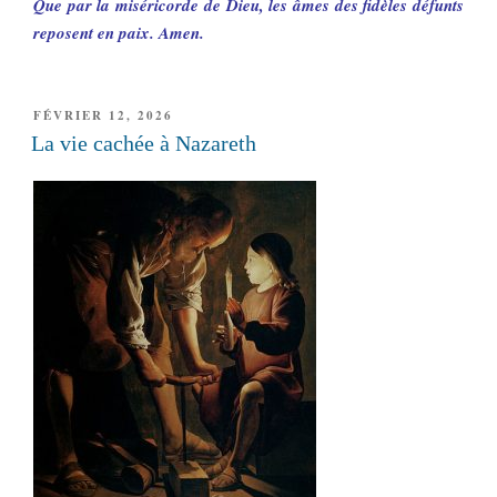
Que par la miséricorde de Dieu, les âmes des fidèles défunts
reposent en paix. Amen.
PUBLIÉ
FÉVRIER 12, 2026
LE
La vie cachée à Nazareth