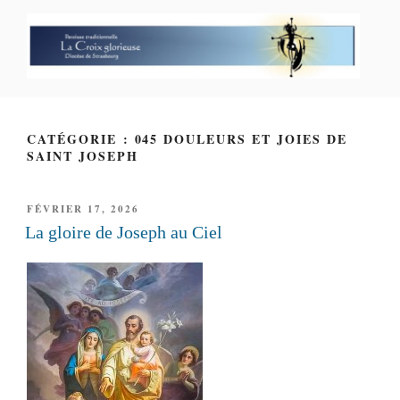
Aller
au
contenu
principal
PAROISSE PERSONNELLE LA
CROIX GLORIEUSE
CATÉGORIE : 045 DOULEURS ET JOIES DE
SAINT JOSEPH
PUBLIÉ
FÉVRIER 17, 2026
LE
La gloire de Joseph au Ciel