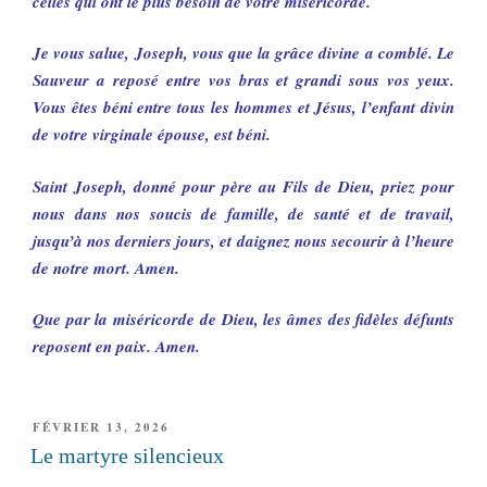
celles qui ont le plus besoin de votre miséricorde.
Je vous salue, Joseph, vous que la grâce divine a comblé. Le
Sauveur a reposé entre vos bras et grandi sous vos yeux.
Vous êtes béni entre tous les hommes et Jésus, l’enfant divin
de votre virginale épouse, est béni.
Saint Joseph, donné pour père au Fils de Dieu, priez pour
nous dans nos soucis de famille, de santé et de travail,
jusqu’à nos derniers jours, et daignez nous secourir à l’heure
de notre mort. Amen.
Que par la miséricorde de Dieu, les âmes des fidèles défunts
reposent en paix. Amen.
PUBLIÉ
FÉVRIER 13, 2026
LE
Le martyre silencieux