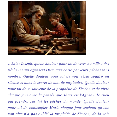
« Saint Joseph, quelle douleur pour toi de vivre au milieu des
pécheurs qui offensent Dieu sans cesse par leurs péchés sans
nombre. Quelle douleur pour toi de voir Jésus souffrir en
silence et dans le secret de tant de turpitudes. Quelle douleur
pour toi de te souvenir de la prophétie de Siméon et de vivre
chaque jour avec la pensée que Jésus est l’Agneau de Dieu
qui prendra sur lui les péchés du monde. Quelle douleur
pour toi de contempler Marie chaque jour sachant qu’elle
non plus n’a pas oublié la prophétie de Siméon, de la voir