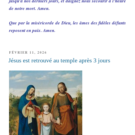
jusqu’à nos derniers jours, et daignez nous secourir à l’heure
de notre mort. Amen.
Que par la miséricorde de Dieu, les âmes des fidèles défunts
reposent en paix. Amen.
PUBLIÉ
FÉVRIER 11, 2026
LE
Jésus est retrouvé au temple après 3 jours