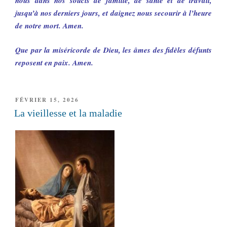
nous dans nos soucis de famille, de santé et de travail,
jusqu’à nos derniers jours, et daignez nous secourir à l’heure
de notre mort. Amen.
Que par la miséricorde de Dieu, les âmes des fidèles défunts
reposent en paix. Amen.
PUBLIÉ
FÉVRIER 15, 2026
LE
La vieillesse et la maladie