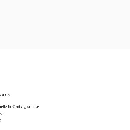
IX
NOUS
elle la Croix glorieuse
rey
g