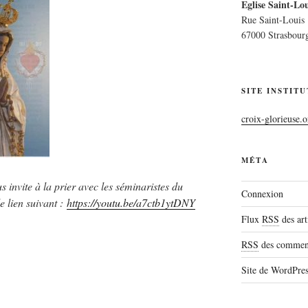
Eglise Saint-Lou
Rue Saint-Louis
67000 Strasbour
SITE INSTIT
croix-glorieuse.o
MÉTA
nvite à la prier avec les séminaristes du
Connexion
e lien suivant :
https://youtu.be/a7ctb1ytDNY
Flux
RSS
des art
RSS
des comment
Site de WordPre