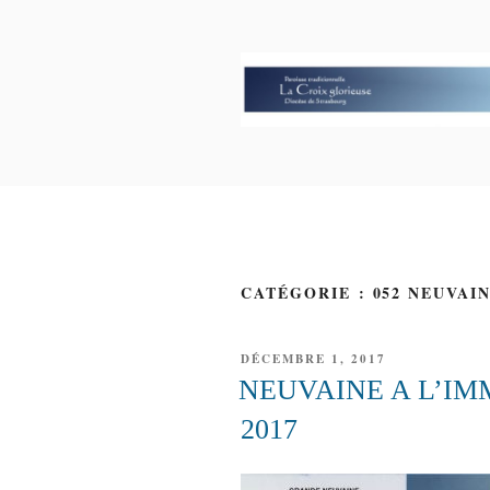
Aller
au
contenu
principal
PAROISSE 
GLORIEUS
CATÉGORIE : 052 NEUVAI
PUBLIÉ
DÉCEMBRE 1, 2017
LE
NEUVAINE A L’I
2017