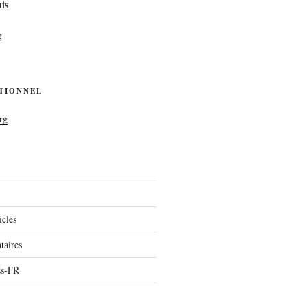
is
g
UTIONNEL
rg
icles
aires
ss-FR