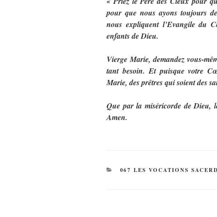
« Priez le Père des Cieux pour qu
pour que nous ayons toujours de
nous expliquent l’Evangile du Ch
enfants de Dieu.
Vierge Marie, demandez vous-même
tant besoin. Et puisque votre Cœ
Marie, des prêtres qui soient des s
Que par la miséricorde de Dieu, l
Amen.
CATÉGORIES
067 LES VOCATIONS SACER