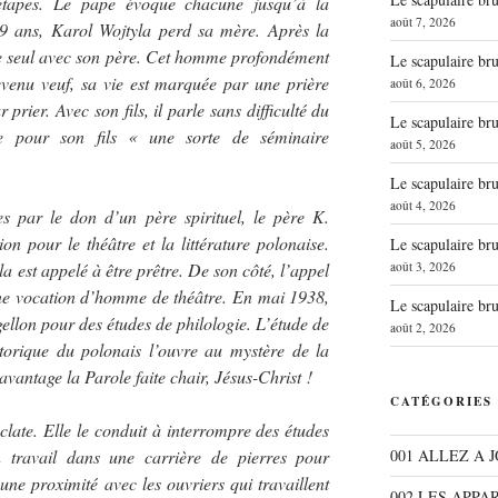
étapes. Le pape évoque chacune jusqu’à la
août 7, 2026
 9 ans, Karol Wojtyla perd sa mère. Après la
este seul avec son père. Cet homme profondément
Le scapulaire b
evenu veuf, sa vie est marquée par une prière
août 6, 2026
r prier. Avec son fils, il parle sans difficulté du
Le scapulaire b
ue pour son fils « une sorte de séminaire
août 5, 2026
Le scapulaire b
août 4, 2026
 par le don d’un père spirituel, le père K.
on pour le théâtre et la littérature polonaise.
Le scapulaire b
août 3, 2026
 est appelé à être prêtre. De son côté, l’appel
 une vocation d’homme de théâtre. En mai 1938,
Le scapulaire b
agellon pour des études de philologie. L’étude de
août 2, 2026
storique du polonais l’ouvre au mystère de la
davantage la Parole faite chair, Jésus-Christ !
CATÉGORIES
late. Elle le conduit à interrompre des études
001 ALLEZ A 
 travail dans une carrière de pierres pour
une proximité avec les ouvriers qui travaillent
002 LES APPA