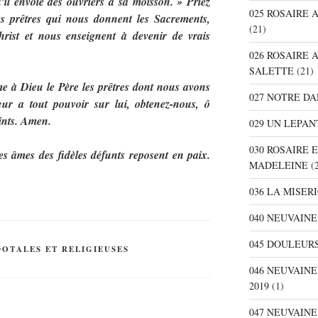
’il envoie des ouvriers à sa moisson. » Priez
025 ROSAIRE
s prêtres qui nous donnent les Sacrements,
(21)
rist et nous enseignent à devenir de vrais
026 ROSAIRE 
SALETTE
(21)
 à Dieu le Père les prêtres dont nous avons
027 NOTRE D
ur a tout pouvoir sur lui, obtenez-nous, ô
aints. Amen.
029 UN LEPAN
030 ROSAIRE 
es âmes des fidèles défunts reposent en paix.
MADELEINE
(2
036 LA MISER
040 NEUVAINE
045 DOULEURS
DOTALES ET RELIGIEUSES
046 NEUVAIN
2019
(1)
047 NEUVAIN