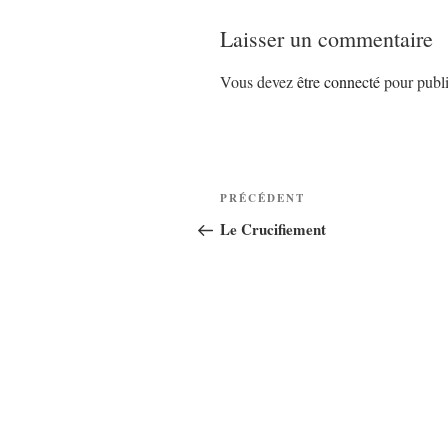
Laisser un commentaire
Vous devez
être connecté
pour publi
Navigation
Article
PRÉCÉDENT
de
précédent
Le Crucifiement
l’article