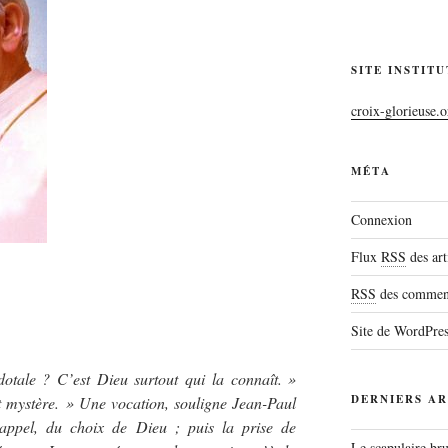
SITE INSTIT
croix-glorieuse.o
MÉTA
Connexion
Flux
RSS
des art
RSS
des comment
Site de WordPre
dotale ? C’est Dieu surtout qui la connaît. »
DERNIERS AR
t mystère. » Une vocation, souligne Jean-Paul
’appel, du choix de Dieu ; puis la prise de
Le scapulaire b