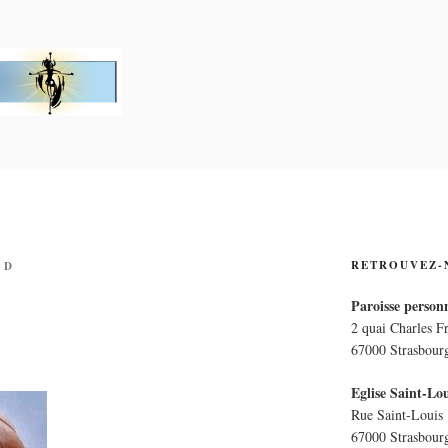
PERSONNELLE LA CRO
E
RETROUVEZ-
 D
Paroisse personn
2 quai Charles F
67000 Strasbour
Eglise Saint-Lou
Rue Saint-Louis
67000 Strasbour