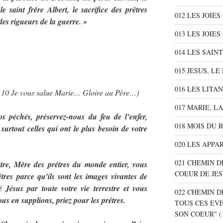
e saint frère Albert, le sacrifice des prêtres
012 LES JOIE
des rigueurs de la guerre. »
013 LES JOIES
014 LES SAIN
015 JESUS, L
016 LES LITA
… 10 Je vous salue Marie… Gloire au Père…)
017 MARIE, L
 péchés, préservez-nous du feu de l’enfer,
018 MOIS DU 
surtout celles qui ont le plus besoin de votre
020 LES APPA
021 CHEMIN D
tre, Mère des prêtres du monde entier, vous
COEUR DE JE
êtres parce qu’ils sont les images vivantes de
 Jésus par toute votre vie terrestre et vous
022 CHEMIN D
us en supplions, priez pour les prêtres.
TOUS CES EV
SON COEUR"
(