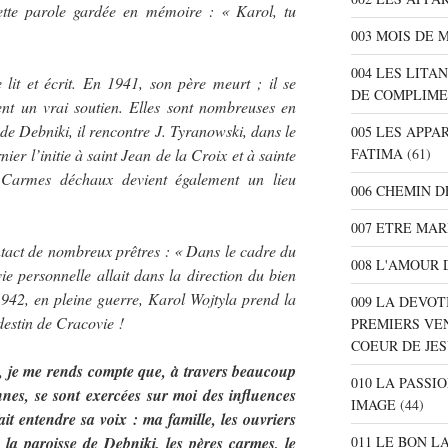
tte parole gardée en mémoire : « Karol, tu
003 MOIS DE 
004 LES LITA
 lit et écrit. En 1941, son père meurt ; il se
DE COMPLIME
ent un vrai soutien. Elles sont nombreuses en
e de Debniki, il rencontre J. Tyranowski, dans le
005 LES APPA
FATIMA
(61)
ier l’initie à saint Jean de la Croix et à sainte
 Carmes déchaux devient également un lieu
006 CHEMIN D
007 ETRE MAR
ntact de nombreux prêtres : « Dans le cadre du
008 L'AMOUR 
e personnelle allait dans la direction du bien
1942, en pleine guerre, Karol Wojtyla prend la
009 LA DEVOT
destin de Cracovie !
PREMIERS VE
COEUR DE JE
d, je me rends compte que, à travers beaucoup
010 LA PASSI
nnes, se sont exercées sur moi des influences
IMAGE
(44)
ait entendre sa voix : ma famille, les ouvriers
011 LE BON L
e la paroisse de Debniki, les pères carmes, le