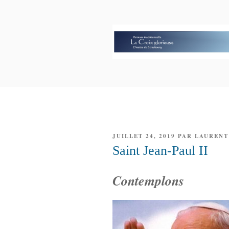
Aller
au
contenu
principal
PAROISSE 
GLORIEUS
PUBLIÉ
JUILLET 24, 2019
PAR
LAURENT
LE
Saint Jean-Paul II
Contemplons