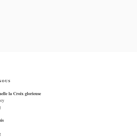
IX
NOUS
elle la Croix glorieuse
rey
g
is
g