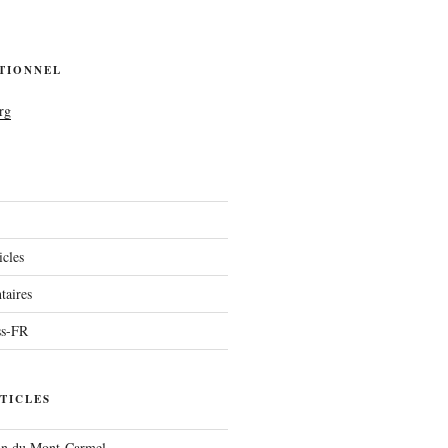
UTIONNEL
rg
icles
aires
ss-FR
TICLES
run du Mont-Carmel