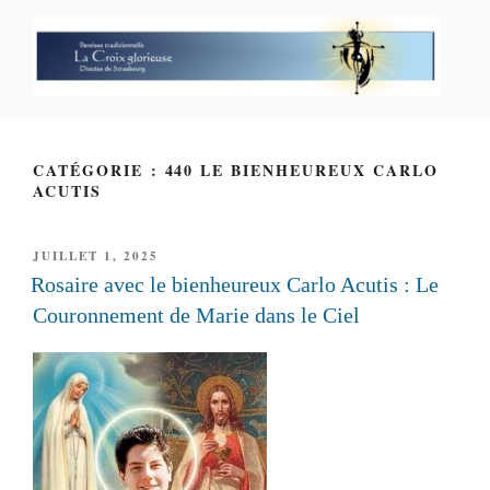
Aller
au
contenu
principal
PAROISSE PERSONNELLE LA
CROIX GLORIEUSE
CATÉGORIE : 440 LE BIENHEUREUX CARLO
ACUTIS
PUBLIÉ
JUILLET 1, 2025
LE
Rosaire avec le bienheureux Carlo Acutis : Le
Couronnement de Marie dans le Ciel