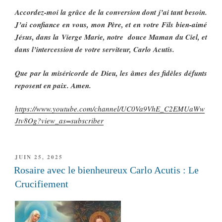
Accordez-moi la grâce de la conversion dont j’ai tant besoin.
J’ai confiance en vous, mon Père, et en votre Fils bien-aimé
Jésus, dans la Vierge Marie, notre douce Maman du Ciel, et
dans l’intercession de votre serviteur, Carlo Acutis.
Que par la miséricorde de Dieu, les âmes des fidèles défunts
reposent en paix. Amen.
https://www.youtube.com/channel/UC0Va9VhE_C2EMUaWw
Jtv8Og?view_as=subscriber
PUBLIÉ
JUIN 25, 2025
LE
Rosaire avec le bienheureux Carlo Acutis : Le
Crucifiement