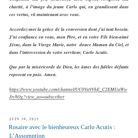
charité, à l’image du jeune Carlo qui, en grandissant dans
ces vertus, vit maintenant avec vous.
Accordez-moi la grâce de la conversion dont j’ai tant besoin.
J’ai confiance en vous, mon Père, et en votre Fils bien-aimé
Jésus, dans la Vierge Marie, notre douce Maman du Ciel, et
dans l’intercession de votre serviteur, Carlo Acutis.
Que par la miséricorde de Dieu, les âmes des fidèles défunts
reposent en paix. Amen.
https://www.youtube.com/channel/UC0Va9VhE_C2EMUaWw
Jtv8Og?view_as=subscriber
PUBLIÉ
JUIN 30, 2025
LE
Rosaire avec le bienheureux Carlo Acutis :
L’Assomption