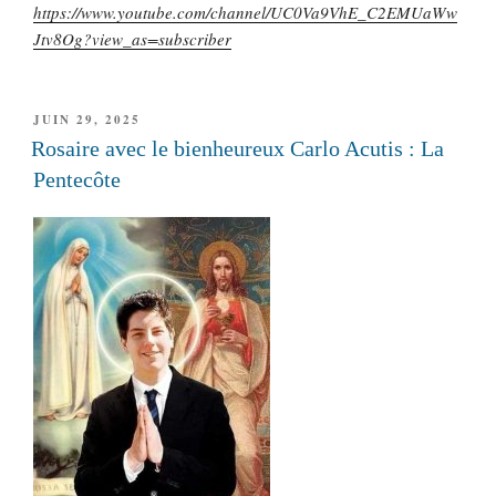
https://www.youtube.com/channel/UC0Va9VhE_C2EMUaWw
Jtv8Og?view_as=subscriber
PUBLIÉ
JUIN 29, 2025
LE
Rosaire avec le bienheureux Carlo Acutis : La
Pentecôte