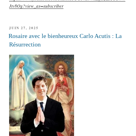
Jtv8Og?view_as=subscriber
PUBLIÉ
JUIN 27, 2025
LE
Rosaire avec le bienheureux Carlo Acutis : La
Résurrection