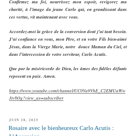
Confirmez ma foi, nourrissez mon espoir, revigorez ma
charité, à l’image du jeune Carlo qui, en grandissant dans
ces vertus, vit maintenant avec vous.
Accordez-moi la grâce de la conversion dont j’ai tant besoin.
J’ai confiance en vous, mon Père, et en votre Fils bien-aimé
Jésus, dans la Vierge Marie, notre douce Maman du Ciel, et
dans l’intercession de votre serviteur, Carlo Acutis.
Que par la miséricorde de Dieu, les âmes des fidèles défunts
reposent en paix. Amen.
https://www.youtube.com/channel/UC0Va9VhE_C2EMUaWw
Jtv8Og?view_as=subscriber
PUBLIÉ
JUIN 28, 2025
LE
Rosaire avec le bienheureux Carlo Acutis :