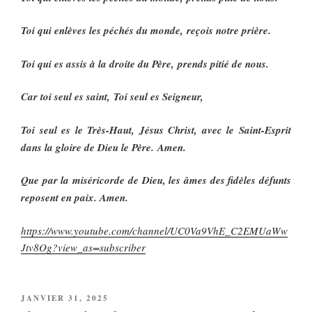
Toi qui enlèves les péchés du monde, reçois notre prière.
Toi qui es assis à la droite du Père, prends pitié de nous.
Car toi seul es saint, Toi seul es Seigneur,
Toi seul es le Très-Haut, Jésus Christ, avec le Saint-Esprit
dans la gloire de Dieu le Père. Amen.
Que par la miséricorde de Dieu, les âmes des fidèles défunts
reposent en paix. Amen.
https://www.youtube.com/channel/UC0Va9VhE_C2EMUaWw
Jtv8Og?view_as=subscriber
PUBLIÉ
JANVIER 31, 2025
LE