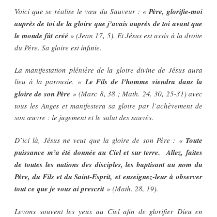
Voici que se réalise le vœu du Sauveur : «
Père, glorifie-moi
auprès de toi de la gloire que j’avais auprès de toi avant que
le monde fût créé
» (Jean 17, 5). Et Jésus est assis à la droite
du Père. Sa gloire est infinie.
La manifestation plénière de la gloire divine de Jésus aura
lieu à la parousie. «
Le Fils de l’homme viendra dans la
gloire de son Père
» (Marc 8, 38 ; Math. 24, 30, 25-31) avec
tous les Anges et manifestera sa gloire par l’achèvement de
son œuvre : le jugement et le salut des sauvés.
D’ici là, Jésus ne veut que la gloire de son Père : «
Toute
puissance m’a été donnée au Ciel et sur terre. A
llez, faites
de toutes les nations des disciples, les baptisant au nom du
Père, du Fils et du Saint-Esprit,
et enseignez-leur à observer
tout ce que je vous ai prescrit
» (Math. 28, 19).
Levons souvent les yeux au Ciel afin de glorifier Dieu en