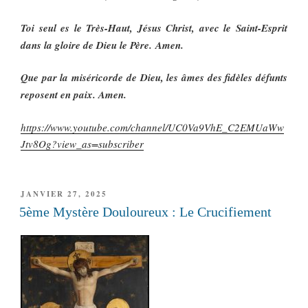
Toi seul es le Très-Haut, Jésus Christ, avec le Saint-Esprit
dans la gloire de Dieu le Père. Amen.
Que par la miséricorde de Dieu, les âmes des fidèles défunts
reposent en paix. Amen.
https://www.youtube.com/channel/UC0Va9VhE_C2EMUaWw
Jtv8Og?view_as=subscriber
PUBLIÉ
JANVIER 27, 2025
LE
5ème Mystère Douloureux : Le Crucifiement