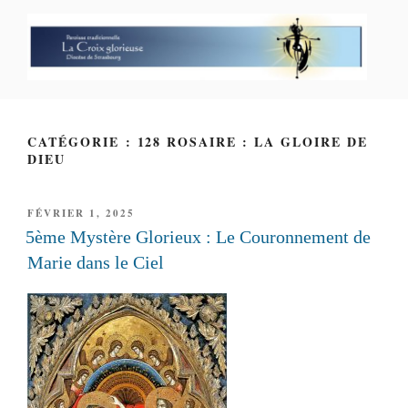
Aller
au
contenu
principal
PAROISSE PERSONNELLE LA
CROIX GLORIEUSE
CATÉGORIE : 128 ROSAIRE : LA GLOIRE DE
DIEU
PUBLIÉ
FÉVRIER 1, 2025
LE
5ème Mystère Glorieux : Le Couronnement de
Marie dans le Ciel