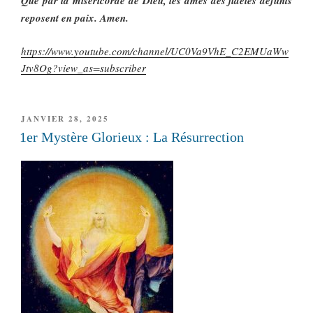
Que par la miséricorde de Dieu, les âmes des fidèles défunts
reposent en paix. Amen.
https://www.youtube.com/channel/UC0Va9VhE_C2EMUaWw
Jtv8Og?view_as=subscriber
PUBLIÉ
JANVIER 28, 2025
LE
1er Mystère Glorieux : La Résurrection