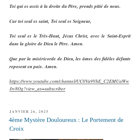
Toi qui es assis à la droite du Père, prends pitié de nous.
Car toi seul es saint, Toi seul es Seigneur,
Toi seul es le Très-Haut, Jésus Christ, avec le Saint-Esprit
dans la gloire de Dieu le Père. Amen.
Que par la miséricorde de Dieu, les âmes des fidèles défunts
reposent en paix. Amen.
https://www.youtube.com/channel/UC0Va9VhE_C2EMUaWw
Jtv8Og?view_as=subscriber
PUBLIÉ
JANVIER 26, 2025
LE
4ème Mystère Douloureux : Le Portement de
Croix