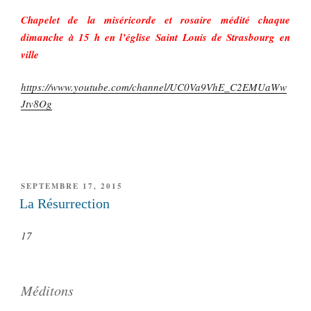
Chapelet de la miséricorde et rosaire médité chaque
dimanche à 15 h en l’église Saint Louis de Strasbourg en
ville
https://www.youtube.com/channel/UC0Va9VhE_C2EMUaWw
Jtv8Og
PUBLIÉ
SEPTEMBRE 17, 2015
LE
La Résurrection
17
Méditons