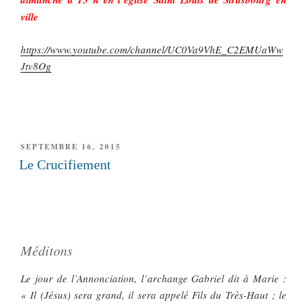
ville
https://www.youtube.com/channel/UC0Va9VhE_C2EMUaWw
Jtv8Og
PUBLIÉ
SEPTEMBRE 16, 2015
LE
Le Crucifiement
Méditons
Le jour de l’Annonciation, l’archange Gabriel dit à Marie :
« Il (Jésus) sera grand, il sera appelé Fils du Très-Haut ; le