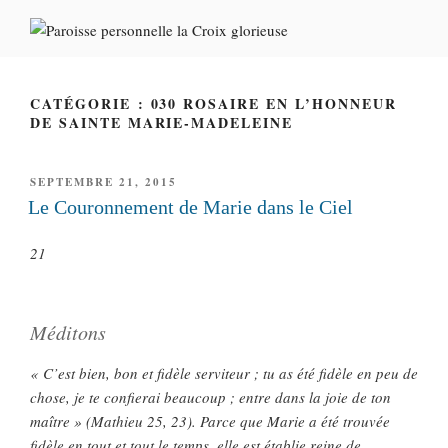
Aller
au
PAROISSE PERSONNELLE LA
contenu
CROIX GLORIEUSE
principal
CATÉGORIE : 030 ROSAIRE EN L’HONNEUR
DE SAINTE MARIE-MADELEINE
PUBLIÉ
SEPTEMBRE 21, 2015
LE
Le Couronnement de Marie dans le Ciel
21
Méditons
« C’est bien, bon et fidèle serviteur ; tu as été fidèle en peu de
chose, je te confierai beaucoup ; entre dans la joie de ton
maître » (Mathieu 25, 23). Parce que Marie a été trouvée
fidèle en tout et tout le temps, elle est établie reine de