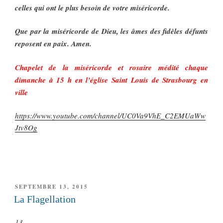
celles qui ont le plus besoin de votre miséricorde.
Que par la miséricorde de Dieu, les âmes des fidèles défunts
reposent en paix. Amen.
Chapelet de la miséricorde et rosaire médité chaque
dimanche à 15 h en l’église Saint Louis de Strasbourg en
ville
https://www.youtube.com/channel/UC0Va9VhE_C2EMUaWw
Jtv8Og
PUBLIÉ
SEPTEMBRE 13, 2015
LE
La Flagellation
13