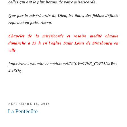
celles qui ont le plus besoin de votre miséricorde.
Que par la miséricorde de Dieu, les âmes des fidèles défunts
reposent en paix. Amen.
Chapelet de la miséricorde et rosaire médité chaque
dimanche à 15 h en l’église Saint Louis de Strasbourg en
ville
https://www.youtube.com/channel/UC0Va9VhE_C2EMUaWw
Jtv8Og
PUBLIÉ
SEPTEMBRE 18, 2015
LE
La Pentecôte