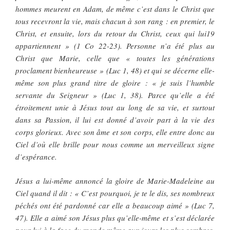
hommes meurent en Adam, de même c’est dans le Christ que
tous recevront la vie, mais chacun à son rang : en premier, le
Christ, et ensuite, lors du retour du Christ, ceux qui lui19
appartiennent » (1 Co 22-23). Personne n’a été plus au
Christ que Marie, celle que « toutes les générations
proclament bienheureuse » (Luc 1, 48) et qui se décerne elle-
même son plus grand titre de gloire : « je suis l’humble
servante du Seigneur » (Luc 1, 38). Parce qu’elle a été
étroitement unie à Jésus tout au long de sa vie, et surtout
dans sa Passion, il lui est donné d’avoir part à la vie des
corps glorieux. Avec son âme et son corps, elle entre donc au
Ciel d’où elle brille pour nous comme un merveilleux signe
d’espérance.
Jésus a lui-même annoncé la gloire de Marie-Madeleine au
Ciel quand il dit : « C’est pourquoi, je te le dis, ses nombreux
péchés ont été pardonné car elle a beaucoup aimé » (Luc 7,
47). Elle a aimé son Jésus plus qu’elle-même et s’est déclarée
pour lui à la face du monde même aux jours les plus sombres.