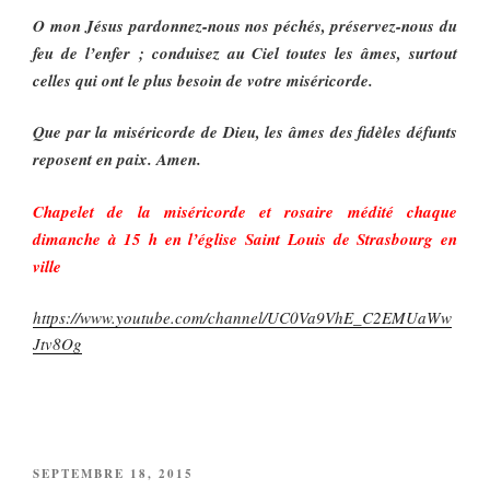
O mon Jésus pardonnez-nous nos péchés, préservez-nous du
feu de l’enfer ; conduisez au Ciel toutes les âmes, surtout
celles qui ont le plus besoin de votre miséricorde.
Que par la miséricorde de Dieu, les âmes des fidèles défunts
reposent en paix. Amen.
Chapelet de la miséricorde et rosaire médité chaque
dimanche à 15 h en l’église Saint Louis de Strasbourg en
ville
https://www.youtube.com/channel/UC0Va9VhE_C2EMUaWw
Jtv8Og
PUBLIÉ
SEPTEMBRE 18, 2015