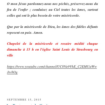
O mon Jésus pardonnez-nous nos péchés, préservez-nous du
feu de l’enfer ; conduisez au Ciel toutes les âmes, surtout
celles qui ont le plus besoin de votre miséricorde.
Que par la miséricorde de Dieu, les âmes des fidèles défunts
reposent en paix. Amen.
Chapelet de la miséricorde et rosaire médité chaque
dimanche à 15 h en l’église Saint Louis de Strasbourg en
ville
https://www.youtube.com/channel/UC0Va9VhE_C2EMUaWw
Jtv8Og
PUBLIÉ
SEPTEMBRE 15, 2015
LE