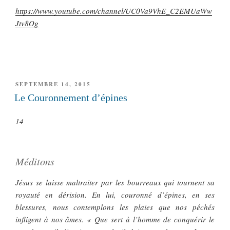
https://www.youtube.com/channel/UC0Va9VhE_C2EMUaWw
Jtv8Og
PUBLIÉ
SEPTEMBRE 14, 2015
LE
Le Couronnement d’épines
14
Méditons
Jésus se laisse maltraiter par les bourreaux qui tournent sa
royauté en dérision. En lui, couronné d’épines, en ses
blessures, nous contemplons les plaies que nos péchés
infligent à nos âmes. « Que sert à l’homme de conquérir le