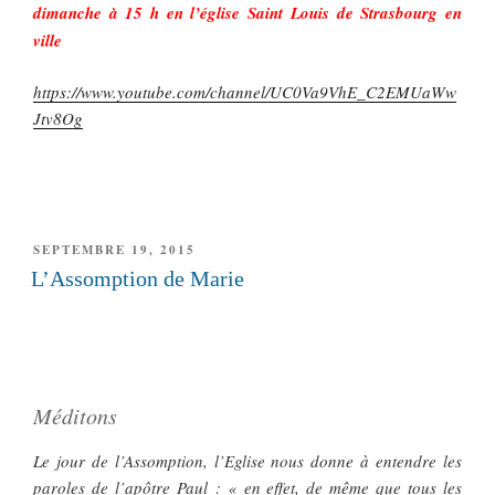
dimanche à 15 h en l’église Saint Louis de Strasbourg en
ville
https://www.youtube.com/channel/UC0Va9VhE_C2EMUaWw
Jtv8Og
PUBLIÉ
SEPTEMBRE 19, 2015
LE
L’Assomption de Marie
Méditons
Le jour de l’Assomption, l’Eglise nous donne à entendre les
paroles de l’apôtre Paul : « en effet, de même que tous les