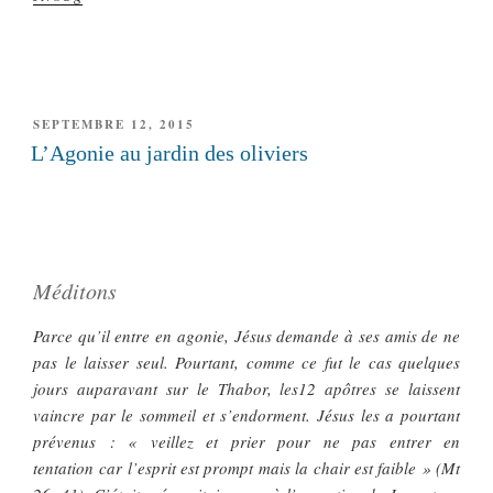
PUBLIÉ
SEPTEMBRE 12, 2015
LE
L’Agonie au jardin des oliviers
Méditons
Parce qu’il entre en agonie, Jésus demande à ses amis de ne
pas le laisser seul. Pourtant, comme ce fut le cas quelques
jours auparavant sur le Thabor, les12 apôtres se laissent
vaincre par le sommeil et s’endorment. Jésus les a pourtant
prévenus : « veillez et prier pour ne pas entrer en
tentation car l’esprit est prompt mais la chair est faible » (Mt