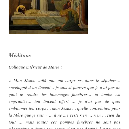
Méditons
Colloque intérieur de Marie :
« Mon Jésus, voilà que ton corps est dans le sépulcre…
enveloppé d’un linceul… je suis si pauvre que je n’ai pas de
quoi te rendre les hommages funèbres… ta tombe est
empruntée… ton linceul offert … je n’ai pas de quoi
embaumer ton corps … mon Jésus … quelle consolation pour
la Mère que je suis ? … il ne me reste rien … rien … rien du
tout … mais toutes ces pompes funèbres ne sont pas
nécessaires puisque ton corps n’est pas destiné à retourner