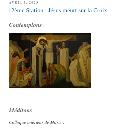
PUBLIÉ
AVRIL 5, 2023
LE
12ème Station : Jésus meurt sur la Croix
Contemplons
Méditons
Colloque intérieur de Marie :