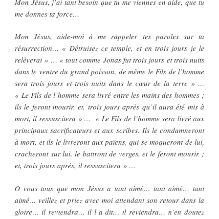
Mon Jésus, j’ai tant besoin que tu me viennes en aide, que tu
me donnes ta force…
Mon Jésus, aide-moi à me rappeler tes paroles sur ta
résurrection… « Détruisez ce temple, et en trois jours je le
relèverai » … « tout comme Jonas fut trois jours et trois nuits
dans le ventre du grand poisson, de même le Fils de l’homme
sera trois jours et trois nuits dans le cœur de la terre » …
« Le Fils de l’homme sera livré entre les mains des hommes ;
ils le feront mourir, et, trois jours après qu’il aura été mis à
mort, il ressuscitera » … « Le Fils de l’homme sera livré aux
principaux sacrificateurs et aux scribes. Ils le condamneront
à mort, et ils le livreront aux païens, qui se moqueront de lui,
cracheront sur lui, le battront de verges, et le feront mourir ;
et, trois jours après, il ressuscitera » …
O vous tous que mon Jésus a tant aimé… tant aimé… tant
aimé… veillez et priez avec moi attendant son retour dans la
gloire… il reviendra… il l’a dit… il reviendra… n’en doutez