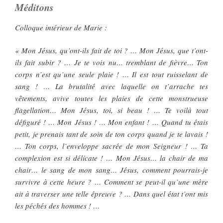
Méditons
Colloque intérieur de Marie :
« Mon Jésus, qu’ont-ils fait de toi ? … Mon Jésus, que t’ont-
ils fait subir ? … Je te vois nu… tremblant de fièvre… Ton
corps n’est qu’une seule plaie ! … Il est tout ruisselant de
sang ! … La brutalité avec laquelle on t’arrache tes
vêtements, avive toutes les plaies de cette monstrueuse
flagellation… Mon Jésus, toi, si beau ! … Te voilà tout
défiguré ! … Mon Jésus ! … Mon enfant ! … Quand tu étais
petit, je prenais tant de soin de ton corps quand je te lavais !
… Ton corps, l’enveloppe sacrée de mon Seigneur ! … Ta
complexion est si délicate ! … Mon Jésus… la chair de ma
chair… le sang de mon sang… Jésus, comment pourrais-je
survivre à cette heure ? … Comment se peut-il qu’une mère
ait à traverser une telle épreuve ? … Dans quel état t’ont mis
les péchés des hommes ! …