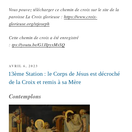
Vous pouvez télécharger ce chemin de croix sur le site de la
paroisse La Croix glorieuse :
https://www.croix-
glorieuse.org/stjoseph
Cette chemin de croix a été enregistré
:
tps://youtu.be/G1JIpyxMsSQ
PUBLIÉ
AVRIL 6, 2023
LE
13ème Station : le Corps de Jésus est décroché
de la Croix et remis à sa Mère
Contemplons