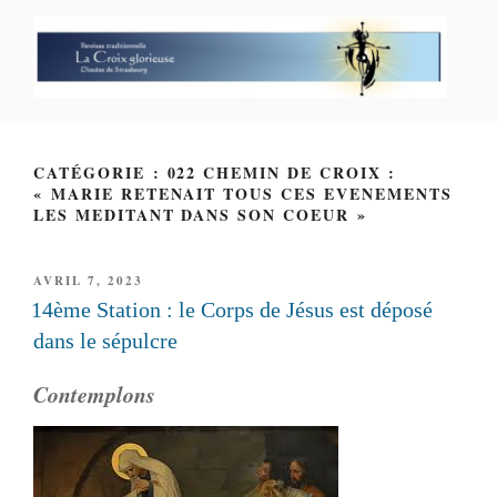
Aller
au
contenu
principal
PAROISSE PERSONNELLE LA
CROIX GLORIEUSE
CATÉGORIE : 022 CHEMIN DE CROIX :
« MARIE RETENAIT TOUS CES EVENEMENTS
LES MEDITANT DANS SON COEUR »
PUBLIÉ
AVRIL 7, 2023
LE
14ème Station : le Corps de Jésus est déposé
dans le sépulcre
Contemplons