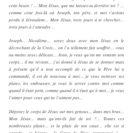
cette heure ! … Mon Jésus, que me laisses-tu derrière toi ? …
comme cette fois-là où Joseph, ton père, et moi t’avions
perdu à Jérusalem… Mon Jésus, trois jours à te chercher…
trois jours à t’attendre…
Joseph… Nicodème… soyez doux avec mon Jésus en le
décrochant de la Croix… on l’a tellement fait souffrir… vous
au moins soyez délicats… Jean, je veux qu’on me remette son
corps… il me revient… j’ai donné à Jésus de se donner mais
à présent qu’il a tout accompli de ce que le Père lui a
commandé, il est de nouveau à moi… je veux nettoyer ses
plaies, les embrasser, je veux le serrer contre moi comme
quand il était petit, comme quand il n’était qu’à moi… je veux
l’aimer pour ceux qui ne l’aiment pas…
Déposez le corps de Jésus sur mes genoux… dans mes bras…
Mon Jésus… mais qu’ont-ils fait de toi ?… Toutes ces
nombreuses plaies… et la plaie de ton cœur… elle est si
grande… si béante… le Cœur de Dieu, transpercé ! …