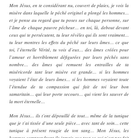
Mon Jésus, en te considérant nu, couvert de plaies, je vois la
misère dans laquelle le péché originel a plongé les hommes…
et je pense au regard que tu poses sur chaque personne, sur
l’âme de chaque pauvre pécheur… en toi, là, debout devant
ceux qui te persécutent, tu leur révèles qui ils sont vraiment…
tu leur montres les effets du péché sur leurs âmes… ce que
toi, l’éternelle Vérité, tu vois d’eux… des âmes créées pour
l’amour et horriblement défigurées par leurs péchés sans
nombre… des âmes qui remuent les entrailles de ta
miséricorde tant leur misère est grande… si les hommes
voyaient l’état de leurs âmes… si les hommes voyaient toute
l’étendue de ta compassion qui fait de toi leur bon
samaritain… qui leur porte secours… qui vient les sauver de
la mort éternelle…
Mon Jésus… ils t’ont dépouillé de tout… même de la tunique
que je t’ai tissée d’une seule pièce… avec tant de soin… cette
tunique à présent rougie de ton sang… Mon Jésus, les
hommes comprendront-ils jamais que tout ce qui n’est pas fait