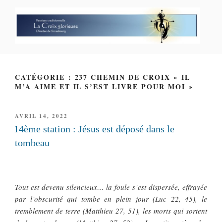
Aller
au
contenu
principal
PAROISSE PERSONNELLE LA
CROIX GLORIEUSE
CATÉGORIE : 237 CHEMIN DE CROIX « IL
M’A AIME ET IL S’EST LIVRE POUR MOI »
PUBLIÉ
AVRIL 14, 2022
LE
14ème station : Jésus est déposé dans le
tombeau
Tout est devenu silencieux… la foule s’est dispersée, effrayée
par l’obscurité qui tombe en plein jour (Luc 22, 45), le
tremblement de terre (Matthieu 27, 51), les morts qui sortent