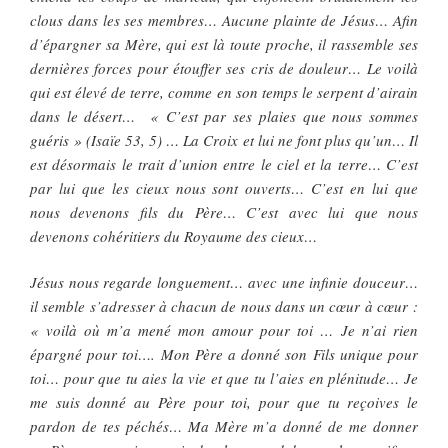
clous dans les ses membres… Aucune plainte de Jésus… Afin
d’épargner sa Mère, qui est là toute proche, il rassemble ses
dernières forces pour étouffer ses cris de douleur… Le voilà
qui est élevé de terre, comme en son temps le serpent d’airain
dans le désert… « C’est par ses plaies que nous sommes
guéris » (Isaïe 53, 5) … La Croix et lui ne font plus qu’un… Il
est désormais le trait d’union entre le ciel et la terre… C’est
par lui que les cieux nous sont ouverts… C’est en lui que
nous devenons fils du Père… C’est avec lui que nous
devenons cohéritiers du Royaume des cieux…
Jésus nous regarde longuement… avec une infinie douceur…
il semble s’adresser à chacun de nous dans un cœur à cœur :
« voilà où m’a mené mon amour pour toi … Je n’ai rien
épargné pour toi…. Mon Père a donné son Fils unique pour
toi… pour que tu aies la vie et que tu l’aies en plénitude… Je
me suis donné au Père pour toi, pour que tu reçoives le
pardon de tes péchés… Ma Mère m’a donné de me donner