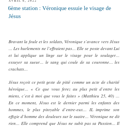
PUBLIÉ
AVRIL 6, 2022
LE
6ème station : Véronique essuie le visage de
Jésus
Bravant la foule et les soldats, Véronique s’avance vers Jésus
… Les hurlements ne l’effraient pas… Elle se poste devant Lui
et lui applique un linge sur le visage pour le soulager…
essuyer sa sueur… le sang qui coule de sa couronne… les
crachats…
Jésus reçoit ce petit geste de pitié comme un acte de charité
héroïque… « Ce que vous ferez au plus petit d’entre les
miens, c’est à moi que vous le faites » (Matthieu 25, 40) …
En ce moment, Jésus est le dernier parmi les enfants des
hommes, le plus pitoyable d’entre-eux… IL imprime son
effigie d’homme des douleurs sur le suaire… Véronique ne dit
rien… Elle comprend que Jésus ne subit pas sa Passion… Il