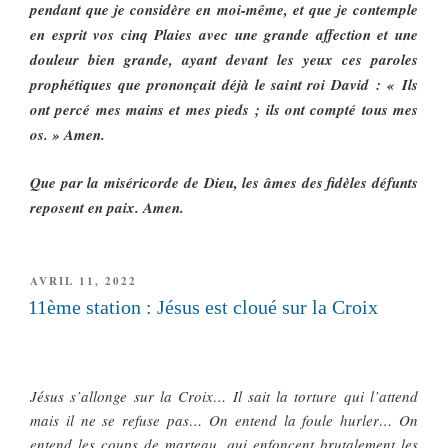
pendant que je considère en moi-même, et que je contemple
en esprit vos cinq Plaies avec une grande affection et une
douleur bien grande, ayant devant les yeux ces paroles
prophétiques que prononçait déjà le saint roi David : « Ils
ont percé mes mains et mes pieds ; ils ont compté tous mes
os. » Amen.
Que par la miséricorde de Dieu, les âmes des fidèles défunts
reposent en paix. Amen.
PUBLIÉ
AVRIL 11, 2022
LE
11ème station : Jésus est cloué sur la Croix
Jésus s’allonge sur la Croix… Il sait la torture qui l’attend
mais il ne se refuse pas… On entend la foule hurler… On
entend les coups de marteau, qui enfoncent brutalement les