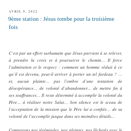
PUBLIÉ
AVRIL 9, 2022
LE
9ème station : Jésus tombe pour la troisième
fois
C’est par un effort surhumain que Jésus parvient à se relever,
à prendre la croix et à poursuivre le chemin… Il force
l’admiration et le respect : comment un homme réduit à ce
qu’il est devenu, peut-il arriver à porter un tel fardeau ? …
et, aucun plainte… pas l’ombre d’une tentation de
désespérance… de volonté d’abandonner… de mettre fin à
ses souffrances… Il reste déterminé à accomplir la volonté du
Père… à réaliser notre Salut… Son silence est le sceau de
l’acceptation de la mission que le Père lui a confiée… de sa
volonté de l’accomplir jusque dans ses moindres détails…
Comparons nos jérémiades, nos plaintes, nos lâchetés avec le