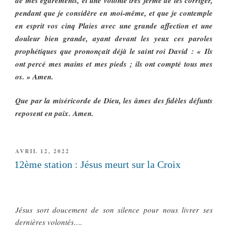
de mes égarements, et une volonté très ferme de les corriger,
pendant que je considère en moi-même, et que je contemple
en esprit vos cinq Plaies avec une grande affection et une
douleur bien grande, ayant devant les yeux ces paroles
prophétiques que prononçait déjà le saint roi David : « Ils
ont percé mes mains et mes pieds ; ils ont compté tous mes
os. » Amen.
Que par la miséricorde de Dieu, les âmes des fidèles défunts
reposent en paix. Amen.
PUBLIÉ
AVRIL 12, 2022
LE
12ème station : Jésus meurt sur la Croix
Jésus sort doucement de son silence pour nous livrer ses
dernières volontés….