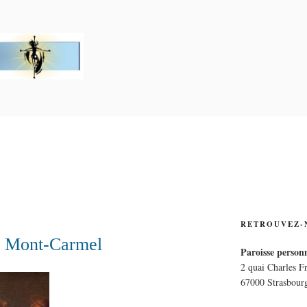
PERSONNELLE LA CRO
E
RETROUVEZ-
u Mont-Carmel
Paroisse personn
2 quai Charles F
67000 Strasbour