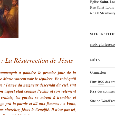
Eglise Saint-Lou
Rue Saint-Louis
67000 Strasbour
SITE INSTIT
croix-glorieuse.o
 : La Résurrection de Jésus
MÉTA
Connexion
ommençait à poindre le premier jour de la
 Marie vinrent voir le sépulcre. Et voici qu’il
Flux
RSS
des art
e ; l’ange du Seigneur descendit du ciel, vint
Son aspect était comme l’éclair et son vêtement
RSS
des comment
crainte, les gardes se mirent à trembler et
Site de WordPre
ge prit la parole et dit aux femmes : « Vous,
s cherchez Jésus le Crucifié. Il n’est pas ici,