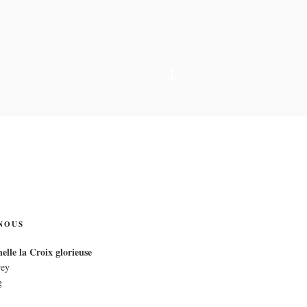
Descendre
IX
au
contenu
NOUS
elle la Croix glorieuse
rey
g