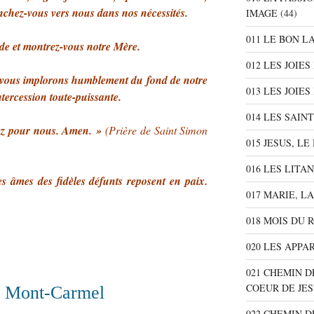
nchez-vous vers nous dans nos nécessités.
IMAGE
(44)
011 LE BON L
ide et montrez-vous notre Mère.
012 LES JOIE
 vous implorons humblement du fond de notre
013 LES JOIES
ntercession toute-puissante.
014 LES SAIN
ez pour nous. Amen. »
(Prière de Saint Simon
015 JESUS, L
016 LES LITA
s âmes des fidèles défunts reposent en paix.
017 MARIE, L
018 MOIS DU 
020 LES APPA
021 CHEMIN D
COEUR DE JE
u Mont-Carmel
022 CHEMIN D