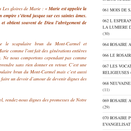
ns
Les gloires de Marie
: «
Marie est appelée la
061 MOIS DE 
n empire s’étend jusque sur ces saintes âmes.
062 L ESPER
s et obtient souvent de Dieu l’abrègement de
LA LUMIERE 
(30)
ce le scapulaire brun du Mont-Carmel et
064 ROSAIRE 
arie comme l’ont fait des générations entières
066 LE ROSAI
ts. Ne nous comportons cependant pas comme
 prendre sans rien donner en retour. C’est une
067 LES VOC
pulaire brun du Mont-Carmel mais c’est aussi
RELIGIEUSES
s faire un devoir d’amour de devenir dignes des
068 NEUVAIN
(11)
, rendez-nous dignes des promesses de Notre
069 ROSAIRE
(29)
070 ROSAIRE
EVANGELISAT