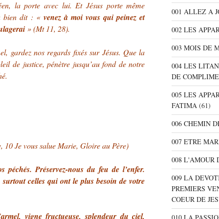
éen, la porte avec lui. Et Jésus porte même
001 ALLEZ A 
 a bien dit : «
venez à moi vous qui peinez et
oulagerai
» (Mt 11, 28).
002 LES APPA
003 MOIS DE 
 gardez nos regards fixés sur Jésus. Que la
leil de justice, pénètre jusqu’au fond de notre
004 LES LITA
hé.
DE COMPLIME
005 LES APPA
FATIMA
(61)
006 CHEMIN D
007 ETRE MAR
, 10 Je vous salue Marie, Gloire au Père)
008 L'AMOUR 
 péchés. Préservez-nous du feu de l’enfer.
009 LA DEVOT
surtout celles qui ont le plus besoin de votre
PREMIERS VE
COEUR DE JE
rmel, vigne fructueuse, splendeur du ciel,
010 LA PASSI