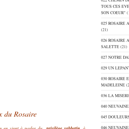
TOUS CES EV
SON COEUR"
(
025 ROSAIRE
(21)
026 ROSAIRE 
SALETTE
(21)
027 NOTRE D
029 UN LEPAN
030 ROSAIRE 
MADELEINE
(2
036 LA MISER
040 NEUVAINE
x du Rosaire
045 DOULEURS
046 NEUVAIN
on en vient à parler du
privilège sabbatin,
à