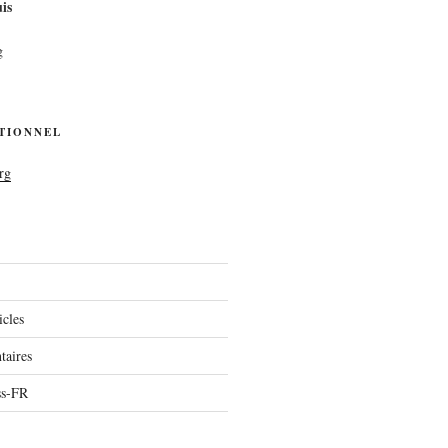
is
g
UTIONNEL
rg
icles
aires
ss-FR