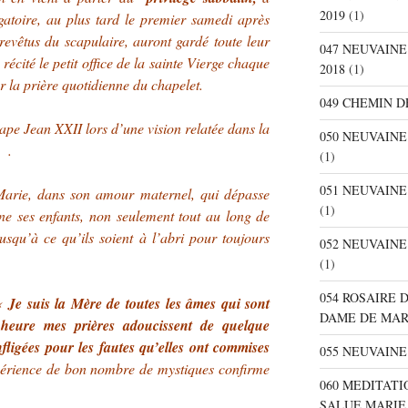
2019
(1)
gatoire, au plus tard le premier samedi après
revêtus du scapulaire, auront gardé toute leur
047 NEUVAIN
 récité le petit office de la sainte Vierge chaque
2018
(1)
ar la prière quotidienne du chapelet.
049 CHEMIN D
ape Jean XXII lors d’une vision relatée dans la
050 NEUVAIN
.
(1)
051 NEUVAIN
Marie, dans son amour maternel, qui dépasse
(1)
 ses enfants, non seulement tout au long de
jusqu’à ce qu’ils soient à l’abri pour toujours
052 NEUVAIN
(1)
054 ROSAIRE 
 «
Je suis la Mère de toutes les âmes qui sont
DAME DE MA
 heure mes prières adoucissent de quelque
nfligées pour les fautes qu’elles ont commises
055 NEUVAINE
périence de bon nombre de mystiques confirme
060 MEDITATI
SALUE MARIE