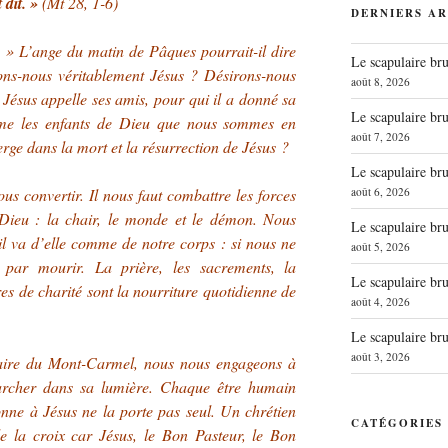
t dit. »
(Mt 28, 1-6)
DERNIERS AR
.
» L’ange du matin de Pâques pourrait-il dire
Le scapulaire b
s-nous véritablement Jésus ? Désirons-nous
août 8, 2026
Jésus appelle ses amis, pour qui il a donné sa
Le scapulaire b
me les enfants de Dieu que nous sommes en
août 7, 2026
rge dans la mort et la résurrection de Jésus ?
Le scapulaire b
août 6, 2026
s convertir. Il nous faut combattre les forces
Dieu : la chair, le monde et le démon. Nous
Le scapulaire b
 il va d’elle comme de notre corps : si nous ne
août 5, 2026
t par mourir. La prière, les sacrements, la
Le scapulaire b
es de charité sont la nourriture quotidienne de
août 4, 2026
Le scapulaire b
août 3, 2026
laire du Mont-Carmel, nous nous engageons à
marcher dans sa lumière. Chaque être humain
onne à Jésus ne la porte pas seul. Un chrétien
CATÉGORIES
de la croix car Jésus, le Bon Pasteur, le Bon