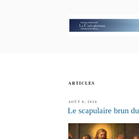
Aller
au
contenu
principal
PAROISSE 
GLORIEUS
ARTICLES
PUBLIÉ
AOÛT 8, 2026
LE
Le scapulaire brun d