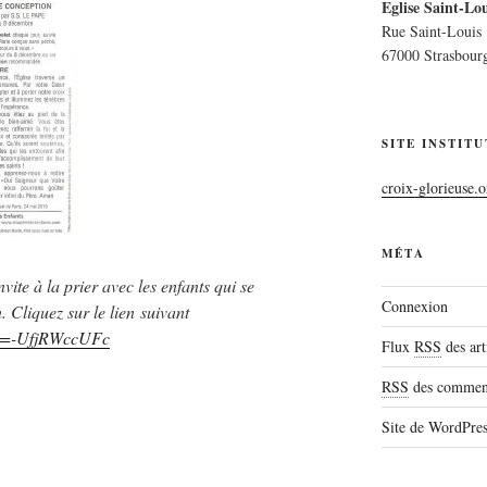
Eglise Saint-Lou
Rue Saint-Louis
67000 Strasbour
SITE INSTIT
croix-glorieuse.o
MÉTA
te à la prier avec les enfants qui se
Connexion
Cliquez sur le lien suivant
?v=-UfjRWccUFc
Flux
RSS
des art
RSS
des comment
Site de WordPre