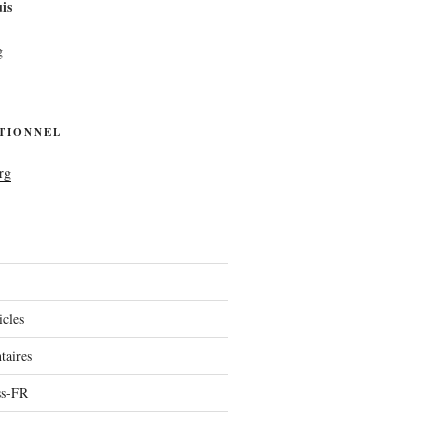
is
g
UTIONNEL
rg
icles
aires
ss-FR