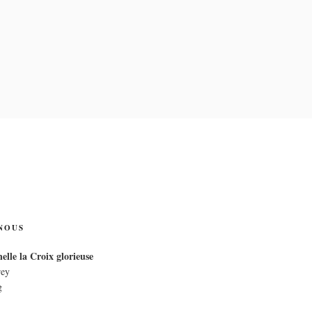
IX
NOUS
elle la Croix glorieuse
rey
g