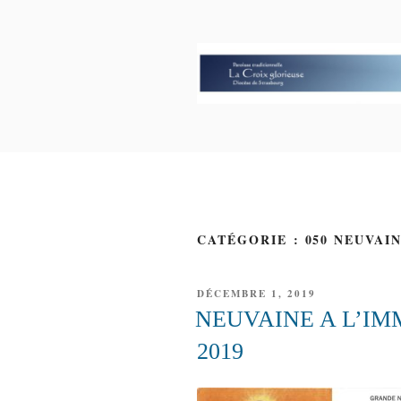
Aller
au
contenu
principal
PAROISSE 
GLORIEUS
CATÉGORIE : 050 NEUVAI
PUBLIÉ
DÉCEMBRE 1, 2019
LE
NEUVAINE A L’I
2019