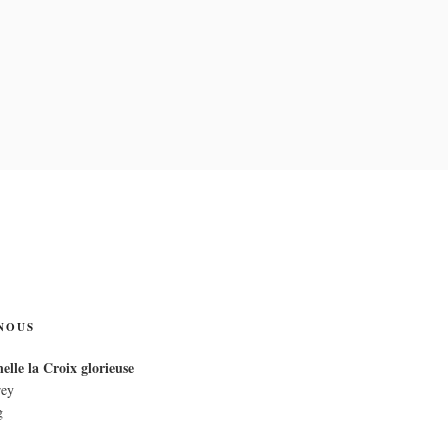
IX
NOUS
elle la Croix glorieuse
rey
g