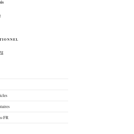
is
g
UTIONNEL
rg
icles
aires
ss-FR