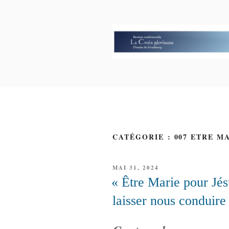
Aller
au
contenu
principal
PAROISSE 
GLORIEUS
CATÉGORIE : 007 ETRE M
PUBLIÉ
MAI 31, 2024
LE
« Être Marie pour Jés
laisser nous conduire 