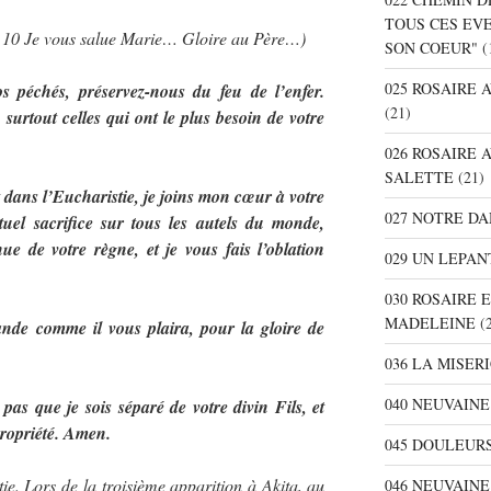
TOUS CES EV
… 10 Je vous salue Marie… Gloire au Père…)
SON COEUR"
(
025 ROSAIRE
péchés, préservez-nous du feu de l’enfer.
(21)
surtout celles qui ont le plus besoin de votre
026 ROSAIRE 
SALETTE
(21)
 dans l’Eucharistie, je joins mon cœur à votre
027 NOTRE D
el sacrifice sur tous les autels du monde,
ue de votre règne, et je vous fais l’oblation
029 UN LEPAN
030 ROSAIRE 
MADELEINE
(2
nde comme il vous plaira, pour la gloire de
036 LA MISER
040 NEUVAINE
pas que je sois séparé de votre divin Fils, et
ropriété. Amen.
045 DOULEURS
ie. Lors de la troisième apparition à Akita, au
046 NEUVAIN