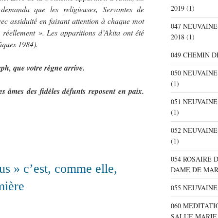
2019
(1)
 demanda que les religieuses, Servantes de
avec assiduité en faisant attention à chaque mot
047 NEUVAIN
 réellement ». Les apparitions d’Akita ont été
2018
(1)
âques 1984).
049 CHEMIN D
ph, que votre règne arrive.
050 NEUVAIN
(1)
es âmes des fidèles défunts reposent en paix.
051 NEUVAIN
(1)
052 NEUVAIN
(1)
054 ROSAIRE 
us » c’est, comme elle,
DAME DE MA
mière
055 NEUVAINE
060 MEDITATI
SALUE MARIE