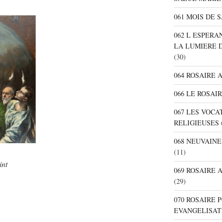
061 MOIS DE 
062 L ESPER
LA LUMIERE 
(30)
064 ROSAIRE 
066 LE ROSAI
067 LES VOC
RELIGIEUSES
068 NEUVAIN
(11)
int
069 ROSAIRE
(29)
070 ROSAIRE
EVANGELISAT