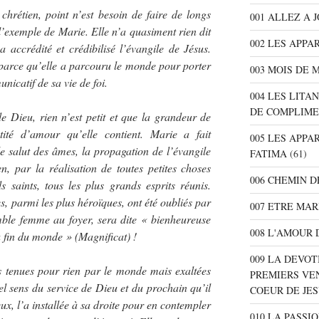
chrétien, point n’est besoin de faire de longs
001 ALLEZ A 
 l’exemple de Marie. Elle n’a quasiment rien dit
002 LES APPA
a accrédité et crédibilisé l’évangile de Jésus.
 parce qu’elle a parcouru le monde pour porter
003 MOIS DE 
nicatif de sa vie de foi.
004 LES LITA
DE COMPLIME
 Dieu, rien n’est petit et que la grandeur de
ité d’amour qu’elle contient. Marie a fait
005 LES APPA
e salut des âmes, la propagation de l’évangile
FATIMA
(61)
, par la réalisation de toutes petites choses
006 CHEMIN D
s saints, tous les plus grands esprits réunis.
 parmi les plus héroïques, ont été oubliés par
007 ETRE MAR
mble femme au foyer, sera dite « bienheureuse
008 L'AMOUR 
a fin du monde » (Magnificat) !
009 LA DEVOT
es tenues pour rien par le monde mais exaltées
PREMIERS VE
tel sens du service de Dieu et du prochain qu’il
COEUR DE JE
eux, l’a installée à sa droite pour en contempler
010 LA PASSI