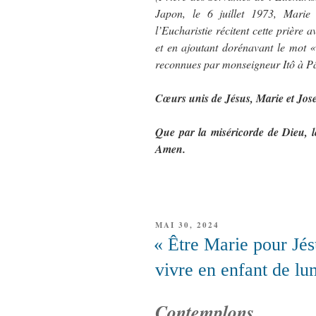
Japon, le 6 juillet 1973, Marie
l’Eucharistie récitent cette prière 
et en ajoutant dorénavant le mot «
reconnues par monseigneur Itô à P
Cœurs unis de Jésus, Marie et Jose
Que par la miséricorde de Dieu, l
Amen.
PUBLIÉ
MAI 30, 2024
LE
« Être Marie pour Jés
vivre en enfant de lu
Contemplons