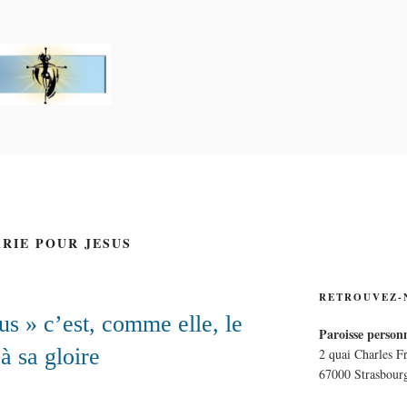
PERSONNELLE LA CRO
E
ARIE POUR JESUS
RETROUVEZ-
us » c’est, comme elle, le
Paroisse personn
à sa gloire
2 quai Charles F
67000 Strasbour