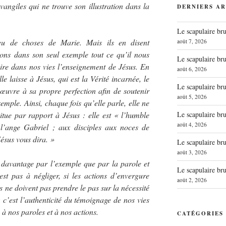
évangiles qui ne trouve son illustration dans la
DERNIERS AR
Le scapulaire b
eu de choses de Marie. Mais ils en disent
août 7, 2026
ons dans son seul exemple tout ce qu’il nous
Le scapulaire b
ire dans nos vies l’enseignement de Jésus. En
août 6, 2026
lle laisse à Jésus, qui est la Vérité incarnée, le
Le scapulaire b
e œuvre à sa propre perfection afin de soutenir
août 5, 2026
mple. Ainsi, chaque fois qu’elle parle, elle ne
Le scapulaire b
itue par rapport à Jésus : elle est « l’humble
août 4, 2026
 l’ange Gabriel ; aux disciples aux noces de
Jésus vous dira. »
Le scapulaire b
août 3, 2026
 davantage par l’exemple que par la parole et
Le scapulaire b
est pas à négliger, si les actions d’envergure
août 2, 2026
es ne doivent pas prendre le pas sur la nécessité
 c’est l’authenticité du témoignage de nos vies
 à nos paroles et à nos actions.
CATÉGORIES