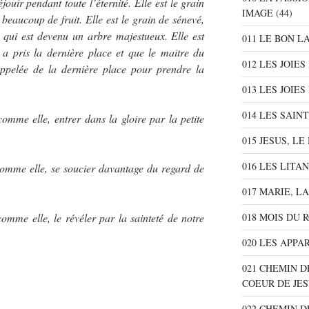
éjouir pendant toute l’éternité. Elle est le grain
IMAGE
(44)
beaucoup de fruit. Elle est le grain de sénevé,
s, qui est devenu un arbre majestueux. Elle est
011 LE BON L
, a pris la dernière place et que le maitre du
012 LES JOIE
 appelée de la dernière place pour prendre la
013 LES JOIES
014 LES SAIN
comme elle, entrer dans la gloire par la petite
015 JESUS, L
016 LES LITA
comme elle, se soucier davantage du regard de
017 MARIE, L
018 MOIS DU 
comme elle, le révéler par la sainteté de notre
020 LES APPA
021 CHEMIN D
COEUR DE JE
022 CHEMIN D