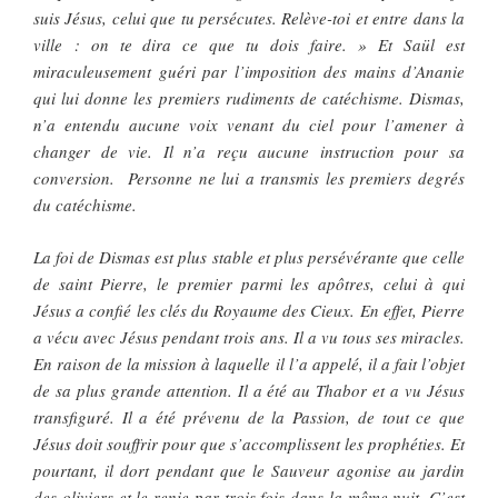
suis Jésus, celui que tu persécutes. Relève-toi et entre dans la
ville : on te dira ce que tu dois faire. » Et Saül est
miraculeusement guéri par l’imposition des mains d’Ananie
qui lui donne les premiers rudiments de catéchisme. Dismas,
n’a entendu aucune voix venant du ciel pour l’amener à
changer de vie. Il n’a reçu aucune instruction pour sa
conversion. Personne ne lui a transmis les premiers degrés
du catéchisme.
La foi de Dismas est plus stable et plus persévérante que celle
de saint Pierre, le premier parmi les apôtres, celui à qui
Jésus a confié les clés du Royaume des Cieux. En effet, Pierre
a vécu avec Jésus pendant trois ans. Il a vu tous ses miracles.
En raison de la mission à laquelle il l’a appelé, il a fait l’objet
de sa plus grande attention. Il a été au Thabor et a vu Jésus
transfiguré. Il a été prévenu de la Passion, de tout ce que
Jésus doit souffrir pour que s’accomplissent les prophéties. Et
pourtant, il dort pendant que le Sauveur agonise au jardin
des oliviers et le renie par trois fois dans la même nuit. C’est