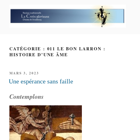
Aller
au
contenu
principal
PAROISSE PERSONNELLE LA
CROIX GLORIEUSE
CATÉGORIE : 011 LE BON LARRON :
HISTOIRE D’UNE ÂME
PUBLIÉ
MARS 3, 2023
LE
Une espérance sans faille
Contemplons