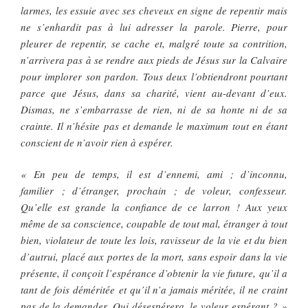
larmes, les essuie avec ses cheveux en signe de repentir mais
ne s’enhardit pas à lui adresser la parole. Pierre, pour
pleurer de repentir, se cache et, malgré toute sa contrition,
n’arrivera pas à se rendre aux pieds de Jésus sur la Calvaire
pour implorer son pardon. Tous deux l’obtiendront pourtant
parce que Jésus, dans sa charité, vient au-devant d’eux.
Dismas, ne s’embarrasse de rien, ni de sa honte ni de sa
crainte. Il n’hésite pas et demande le maximum tout en étant
conscient de n’avoir rien à espérer.
« En peu de temps, il est d’ennemi, ami ; d’inconnu,
familier ; d’étranger, prochain ; de voleur, confesseur.
Qu’elle est grande la confiance de ce larron ! Aux yeux
même de sa conscience, coupable de tout mal, étranger à tout
bien, violateur de toute les lois, ravisseur de la vie et du bien
d’autrui, placé aux portes de la mort, sans espoir dans la vie
présente, il conçoit l’espérance d’obtenir la vie future, qu’il a
tant de fois déméritée et qu’il n’a jamais méritée, il ne craint
pas de la demander. Qui désespérera, le voleur espérant ? »