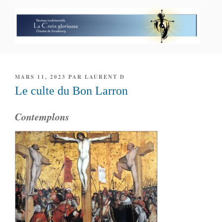
Aller
au
contenu
principal
PAROISSE PERSONNELLE LA
CROIX GLORIEUSE
PUBLIÉ
MARS 11, 2023
PAR
LAURENT D
LE
Le culte du Bon Larron
Contemplons