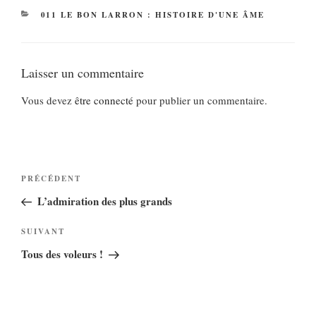
CATÉGORIES
011 LE BON LARRON : HISTOIRE D'UNE ÂME
Laisser un commentaire
Vous devez
être connecté
pour publier un commentaire.
Navigation
Article
PRÉCÉDENT
de
précédent
L’admiration des plus grands
l’article
Article
SUIVANT
suivant
Tous des voleurs !