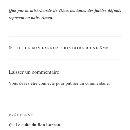
Que par la miséricorde de Dieu, les âmes des fidèles défunts
reposent en paix. Amen.
CATÉGORIES
011 LE BON LARRON : HISTOIRE D'UNE ÂME
Laisser un commentaire
Vous devez
être connecté
pour publier un commentaire.
Navigation
Article
PRÉCÉDENT
de
précédent
Le culte du Bon Larron
l’article