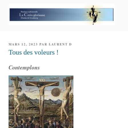
Aller
au
contenu
principal
PAROISSE PERSONNELLE LA
CROIX GLORIEUSE
PUBLIÉ
MARS 12, 2023
PAR
LAURENT D
LE
Tous des voleurs !
Contemplons