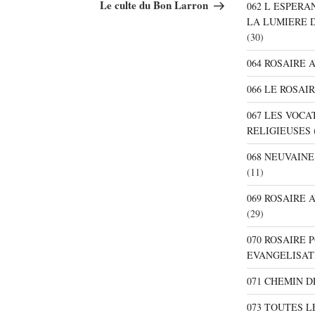
suivant
Le culte du Bon Larron
062 L ESPER
LA LUMIERE 
(30)
064 ROSAIRE 
066 LE ROSAI
067 LES VOC
RELIGIEUSES
068 NEUVAIN
(11)
069 ROSAIRE
(29)
070 ROSAIRE
EVANGELISAT
071 CHEMIN 
073 TOUTES L