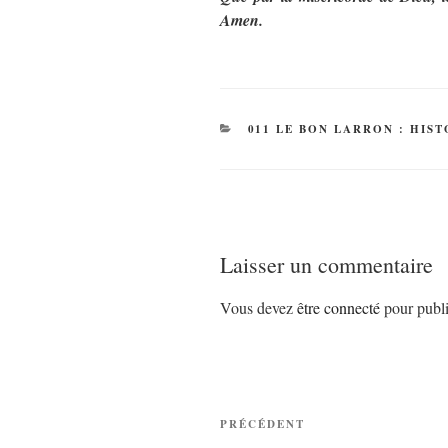
Amen.
CATÉGORIES
011 LE BON LARRON : HIS
Laisser un commentaire
Vous devez
être connecté
pour publi
Navigation
Article
PRÉCÉDENT