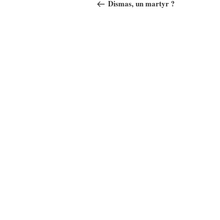
de
précédent
Dismas, un martyr ?
l’article