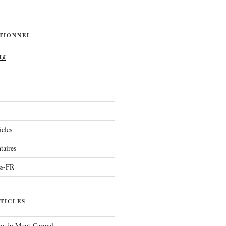
UTIONNEL
rg
icles
aires
ss-FR
TICLES
run du Mont-Carmel