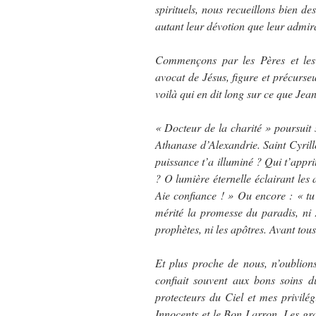
spirituels, nous recueillons bien d
autant leur dévotion que leur admir
Commençons par les Pères et les 
avocat de Jésus, figure et précurseu
voilà qui en dit long sur ce que Je
« Docteur de la charité » poursuit s
Athanase d’Alexandrie. Saint Cyrille
puissance t’a illuminé ? Qui t’appr
? O lumière éternelle éclairant les 
Aie confiance ! » Ou encore : « tu
mérité la promesse du paradis, ni 
prophètes, ni les apôtres. Avant tous
Et plus proche de nous, n’oublion
confiait souvent aux bons soins d
protecteurs du Ciel et mes privilég
Innocents et le Bon Larron. Les gra