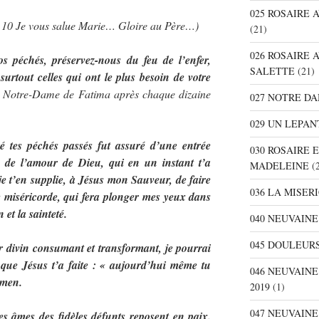
025 ROSAIRE
… 10 Je vous salue Marie… Gloire au Père…)
(21)
026 ROSAIRE 
 péchés, préservez-nous du feu de l’enfer,
SALETTE
(21)
surtout celles qui ont le plus besoin de votre
 Notre-Dame de Fatima après chaque dizaine
027 NOTRE D
029 UN LEPAN
é tes péchés passés fut assuré d’une entrée
030 ROSAIRE 
é de l’amour de Dieu, qui en un instant t’a
MADELEINE
(2
e t’en supplie, à Jésus mon Sauveur, de faire
036 LA MISER
miséricorde, qui fera plonger mes yeux dans
 et la sainteté.
040 NEUVAINE
045 DOULEURS
r divin consumant et transformant, je pourrai
que Jésus t’a faite : « aujourd’hui même tu
046 NEUVAIN
Amen.
2019
(1)
047 NEUVAIN
es âmes des fidèles défunts reposent en paix.