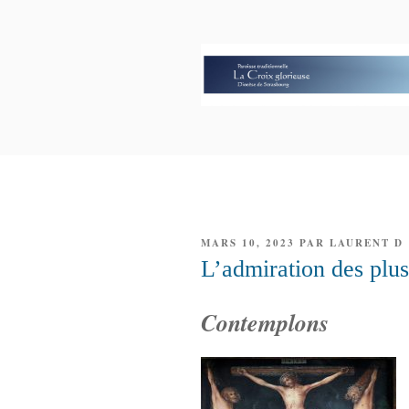
Aller
au
contenu
principal
PAROISSE 
GLORIEUS
PUBLIÉ
MARS 10, 2023
PAR
LAURENT D
LE
L’admiration des plu
Contemplons