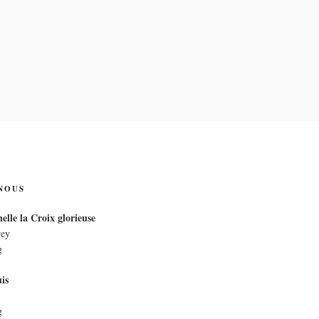
IX
NOUS
elle la Croix glorieuse
rey
g
is
g