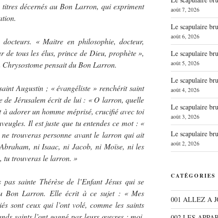
es titres décernés au Bon Larron, qui expriment
août 7, 2026
ation.
Le scapulaire b
août 6, 2026
docteurs. « Maitre en philosophie, docteur,
r de tous les élus, prince de Dieu, prophète »,
Le scapulaire b
août 5, 2026
an Chrysostome pensait du Bon Larron.
Le scapulaire b
aint Augustin ; « évangéliste » renchérit saint
août 4, 2026
 de Jérusalem écrit de lui : « O larron, quelle
Le scapulaire b
it à adorer un homme méprisé, crucifié avec toi
août 3, 2026
aveugles. Il est juste que tu entendes ce mot : «
Le scapulaire b
 ne trouveras personne avant le larron qui ait
août 2, 2026
Abraham, ni Isaac, ni Jacob, ni Moïse, ni les
, tu trouveras le larron. »
CATÉGORIES
s pas sainte Thérèse de l’Enfant Jésus qui se
u Bon Larron. Elle écrit à ce sujet : « Mes
001 ALLEZ A 
iés sont ceux qui l’ont volé, comme les saints
nds saints l’ont gagné par leurs œuvres ; moi,
002 LES APPA