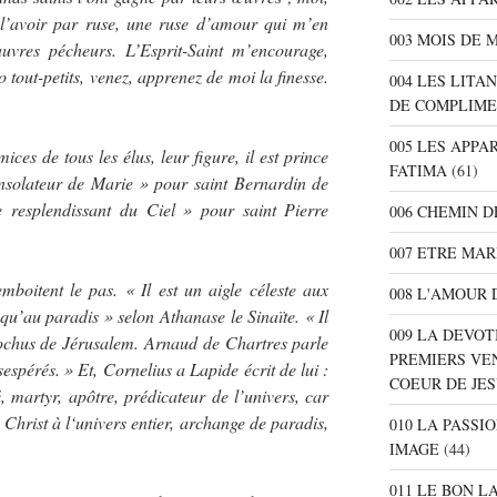
x l’avoir par ruse, une ruse d’amour qui m’en
003 MOIS DE 
uvres pécheurs. L’Esprit-Saint m’encourage,
o tout-petits, venez, apprenez de moi la finesse.
004 LES LITA
DE COMPLIME
005 LES APPA
ices de tous les élus, leur figure, il est prince
FATIMA
(61)
onsolateur de Marie » pour saint Bernardin de
 resplendissant du Ciel » pour saint Pierre
006 CHEMIN D
007 ETRE MAR
emboitent le pas. « Il est un aigle céleste aux
008 L'AMOUR 
qu’au paradis » selon Athanase le Sinaïte. « Il
009 LA DEVOT
rochus de Jérusalem. Arnaud de Chartres parle
PREMIERS VE
spérés. » Et, Cornelius a Lapide écrit de lui :
COEUR DE JE
, martyr, apôtre, prédicateur de l’univers, car
e Christ à l‘univers entier, archange de paradis,
010 LA PASSI
IMAGE
(44)
011 LE BON L