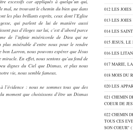
itre excessifs car appliqués à quelqu’un qui,
 le mal, ne trouvant le chemin du bien que dans
012 LES JOIE
nt les plus brillants esprits, ceux dont l’Eglise
013 LES JOIES
agesse, qui parlent de lui de manière aussi
rissent pas d’éloges sur lui, c’est d’abord parce
014 LES SAIN
ême de l’infinie miséricorde de Dieu qui ne
015 JESUS, L
u plus misérable d’entre nous pour le rendre
le bon Larron, nous pouvons espérer que Jésus
016 LES LITA
 miracle. En effet, nous sentons qu’au fond de
017 MARIE, L
eu dignes du Ciel que Dismas, et plus nous
notre vie, nous semble fameux.
018 MOIS DU 
020 LES APPA
 à l’évidence : nous ne sommes tous que des
, du moment que choisissons d’être un Dismas
021 CHEMIN D
COEUR DE JE
022 CHEMIN D
TOUS CES EV
SON COEUR"
(