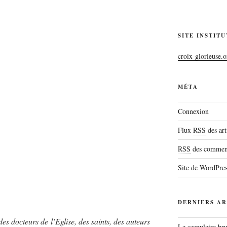
SITE INSTIT
croix-glorieuse.o
MÉTA
Connexion
Flux
RSS
des art
RSS
des comment
Site de WordPre
DERNIERS AR
des docteurs de l’Eglise, des saints, des auteurs
Le scapulaire b