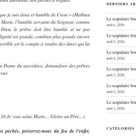
DERNIERS AR
 que je suis doux et humble de Cœur » (Mathieu
Le scapulaire b
Marie, l’humble servante du Seigneur, comme
août 6, 2026
Dieu, le prêtre doit être humble et ne pas
Le scapulaire b
 dignité est grande, combien plus grande encore
août 5, 2026
terrible est le compte à rendre des âmes qui lui
Le scapulaire b
août 4, 2026
tre Dame du sacerdoce, demandons des prêtres
Le scapulaire b
veur.
août 3, 2026
Le scapulaire b
août 2, 2026
Le scapulaire b
août 1, 2026
… 10 Je vous salue Marie… Gloire au Père…)
CATÉGORIES
 péchés, préservez-nous du feu de l’enfer,