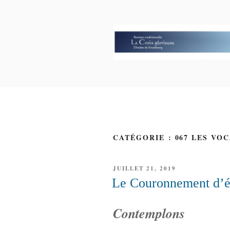
Aller
au
contenu
principal
PAROISSE 
GLORIEUS
CATÉGORIE : 067 LES VO
PUBLIÉ
JUILLET 21, 2019
LE
Le Couronnement d’é
Contemplons