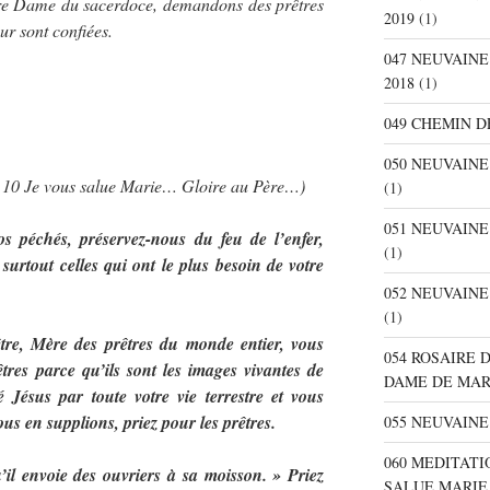
tre Dame du sacerdoce, demandons des prêtres
2019
(1)
ur sont confiées.
047 NEUVAIN
2018
(1)
049 CHEMIN D
050 NEUVAIN
… 10 Je vous salue Marie… Gloire au Père…)
(1)
051 NEUVAIN
 péchés, préservez-nous du feu de l’enfer,
(1)
surtout celles qui ont le plus besoin de votre
052 NEUVAIN
(1)
tre, Mère des prêtres du monde entier, vous
054 ROSAIRE 
êtres parce qu’ils sont les images vivantes de
DAME DE MA
 Jésus par toute votre vie terrestre et vous
us en supplions, priez pour les prêtres.
055 NEUVAINE
060 MEDITATI
’il envoie des ouvriers à sa moisson. » Priez
SALUE MARIE