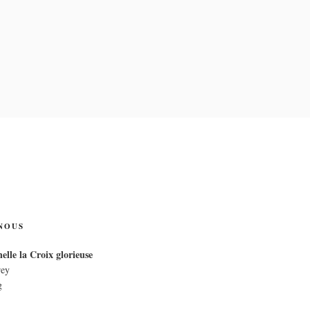
IX
NOUS
elle la Croix glorieuse
rey
g