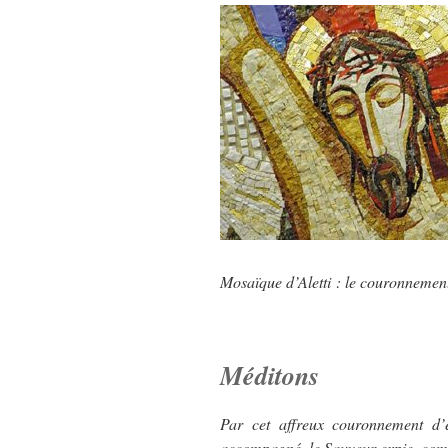
Mosaïque d’Aletti : le couronnemen
Méditons
Par cet affreux couronnement d’ép
accompagné, le Sauveur expie, comb