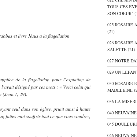
TOUS CES EV
SON COEUR"
(
025 ROSAIRE
(21)
abbas et livre Jésus à la flagellation
026 ROSAIRE 
SALETTE
(21)
027 NOTRE D
029 UN LEPAN
upplice de la flagellation pour l’expiation de
030 ROSAIRE 
 l’avait désigné par ces mots : « Voici celui qui
MADELEINE
(2
 (Jean 1, 29).
036 LA MISER
oyant seul dans son église, priait ainsi à haute
040 NEUVAINE
ur, faites-moi souffrir tout ce que vous voudrez,
045 DOULEURS
046 NEUVAIN