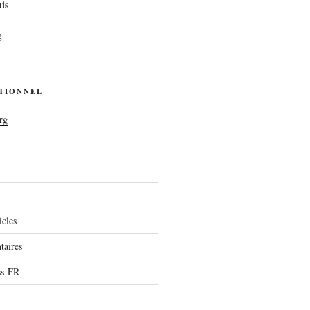
is
g
UTIONNEL
rg
icles
aires
ss-FR