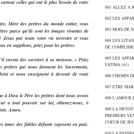
surtout celles qui ont le plus besoin de votre
001 ALLEZ A 
002 LES APPA
tre, Mère des prêtres du monde entier, vous
003 MOIS DE 
êtres parce qu’ils sont les images vivantes de
 Jésus par toute votre vie terrestre et vous
004 LES LITA
us en supplions, priez pour les prêtres.
DE COMPLIME
005 LES APPA
’il envoie des ouvriers à sa moisson. » Priez
FATIMA
(61)
s prêtres qui nous donnent les Sacrements,
rist et nous enseignent à devenir de vrais
006 CHEMIN D
007 ETRE MAR
 à Dieu le Père les prêtres dont nous avons
008 L'AMOUR 
ur a tout pouvoir sur lui, obtenez-nous, ô
009 LA DEVOT
aints. Amen.
PREMIERS VE
COEUR DE JE
es âmes des fidèles défunts reposent en paix.
010 LA PASSI