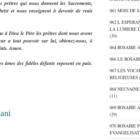
s prêtres qui nous donnent les Sacrements,
rist et nous enseignent à devenir de vrais
061 MOIS DE 
062 L ESPER
LA LUMIERE 
 à Dieu le Père les prêtres dont nous avons
(30)
ur a tout pouvoir sur lui, obtenez-nous, ô
064 ROSAIRE 
aints. Amen.
066 LE ROSAI
es âmes des fidèles défunts reposent en paix.
067 LES VOC
RELIGIEUSES
068 NEUVAIN
(11)
069 ROSAIRE
ani
(29)
070 ROSAIRE
EVANGELISAT