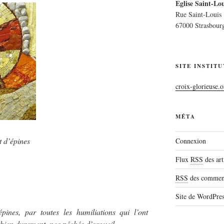
Eglise Saint-Lou
Rue Saint-Louis
67000 Strasbour
SITE INSTIT
croix-glorieuse.o
MÉTA
t d’épines
Connexion
Flux
RSS
des art
RSS
des comment
Site de WordPre
ines, par toutes les humiliations qui l’ont
ien dure­ment, nos péchés d’orgueil.