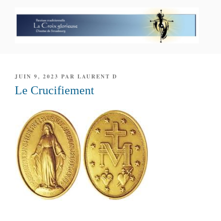
Aller
au
contenu
principal
PAROISSE PERSONNELLE LA
CROIX GLORIEUSE
PUBLIÉ
JUIN 9, 2023
PAR
LAURENT D
LE
Le Crucifiement