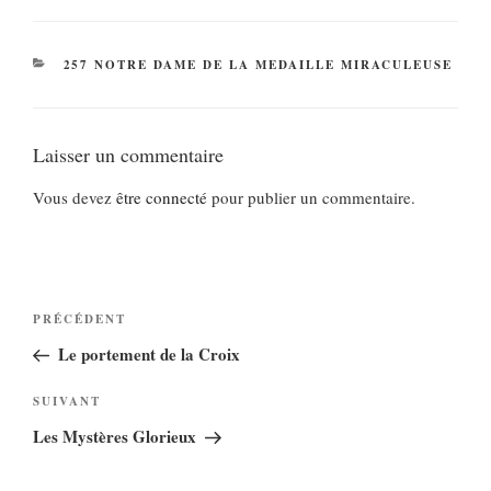
CATÉGORIES
257 NOTRE DAME DE LA MEDAILLE MIRACULEUSE
Laisser un commentaire
Vous devez
être connecté
pour publier un commentaire.
Navigation
Article
PRÉCÉDENT
de
précédent
Le portement de la Croix
l’article
Article
SUIVANT
suivant
Les Mystères Glorieux