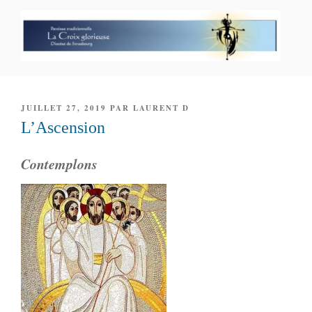
Aller
au
contenu
principal
PAROISSE PERSONNELLE LA
CROIX GLORIEUSE
PUBLIÉ
JUILLET 27, 2019
PAR
LAURENT D
LE
L’Ascension
Contemplons