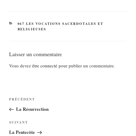
CATÉGORIES
067 LES VOCATIONS SACERDOTALES ET
RELIGIEUSES
Laisser un commentaire
Vous devez
être connecté
pour publier un commentaire.
Navigation
Article
PRÉCÉDENT
de
précédent
La Résurrection
l’article
Article
SUIVANT
suivant
La Pentecôte