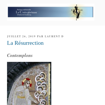
Aller
au
contenu
principal
PAROISSE PERSONNELLE LA
CROIX GLORIEUSE
PUBLIÉ
JUILLET 26, 2019
PAR
LAURENT D
LE
La Résurrection
Contemplons