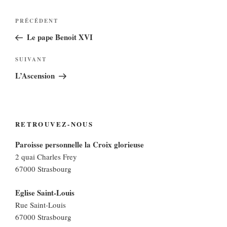
Navigation
Article
PRÉCÉDENT
de
précédent
Le pape Benoit XVI
l’article
Article
SUIVANT
suivant
L’Ascension
RETROUVEZ-NOUS
Paroisse personnelle la Croix glorieuse
2 quai Charles Frey
67000 Strasbourg
Eglise Saint-Louis
Rue Saint-Louis
67000 Strasbourg