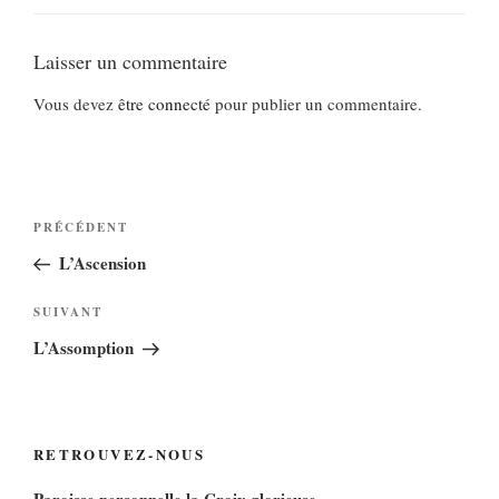
Laisser un commentaire
Vous devez
être connecté
pour publier un commentaire.
Navigation
Article
PRÉCÉDENT
de
précédent
L’Ascension
l’article
Article
SUIVANT
suivant
L’Assomption
RETROUVEZ-NOUS