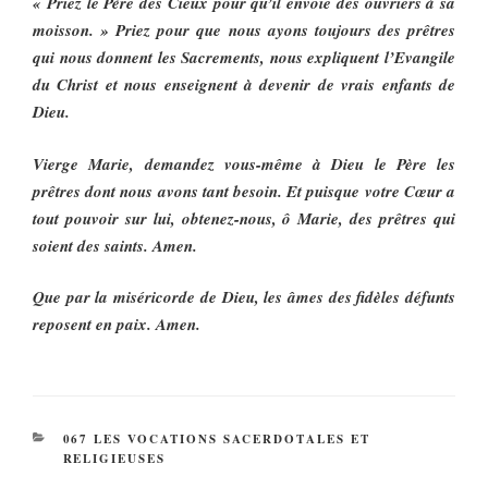
« Priez le Père des Cieux pour qu’il envoie des ouvriers à sa
moisson. » Priez pour que nous ayons toujours des prêtres
qui nous donnent les Sacrements, nous expliquent l’Evangile
du Christ et nous enseignent à devenir de vrais enfants de
Dieu.
Vierge Marie, demandez vous-même à Dieu le Père les
prêtres dont nous avons tant besoin. Et puisque votre Cœur a
tout pouvoir sur lui, obtenez-nous, ô Marie, des prêtres qui
soient des saints. Amen.
Que par la miséricorde de Dieu, les âmes des fidèles défunts
reposent en paix. Amen.
CATÉGORIES
067 LES VOCATIONS SACERDOTALES ET
RELIGIEUSES