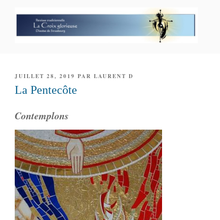
Aller
au
contenu
principal
PAROISSE PERSONNELLE LA
CROIX GLORIEUSE
PUBLIÉ
JUILLET 28, 2019
PAR
LAURENT D
LE
La Pentecôte
Contemplons