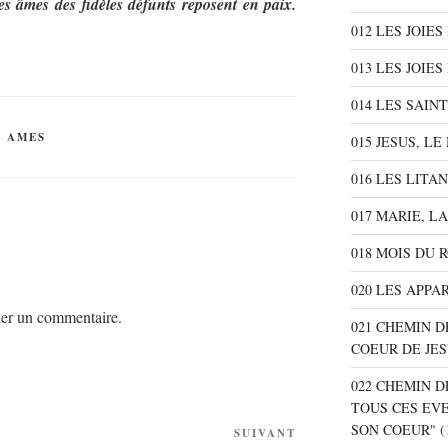
es âmes des fidèles défunts reposent en paix.
012 LES JOIE
013 LES JOIES
014 LES SAIN
S AMES
015 JESUS, L
016 LES LITA
017 MARIE, L
018 MOIS DU 
020 LES APPA
er un commentaire.
021 CHEMIN D
COEUR DE JE
022 CHEMIN D
TOUS CES EV
SON COEUR"
(
SUIVANT
Article