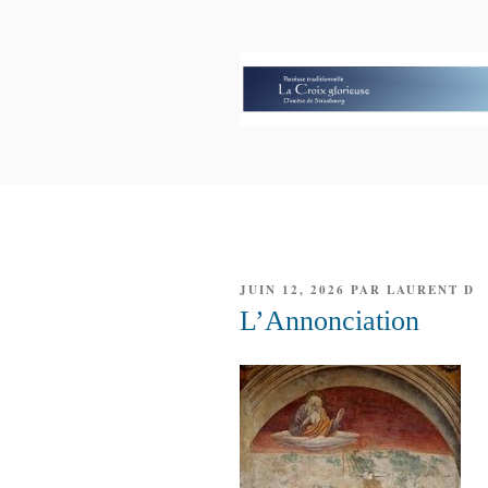
Aller
au
contenu
principal
PAROISSE 
GLORIEUS
PUBLIÉ
JUIN 12, 2026
PAR
LAURENT D
LE
L’Annonciation