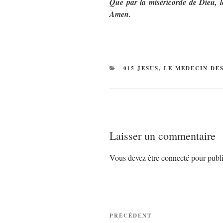
Que par la miséricorde de Dieu, l
Amen.
CATÉGORIES
015 JESUS, LE MEDECIN DE
Laisser un commentaire
Vous devez
être connecté
pour publi
Navigation
Article
PRÉCÉDENT