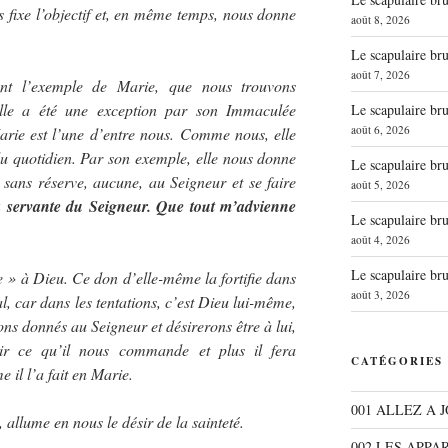
s fixe l’objectif et, en même temps, nous donne
août 8, 2026
Le scapulaire b
août 7, 2026
nt l’exemple de Marie, que nous trouvons
elle a été une exception par son Immaculée
Le scapulaire b
août 6, 2026
arie est l’une d’entre nous. Comme nous, elle
du quotidien. Par son exemple, elle nous donne
Le scapulaire b
r sans réserve, aucune, au Seigneur et se faire
août 5, 2026
la servante du Seigneur. Que tout m’advienne
Le scapulaire b
août 4, 2026
Le scapulaire b
 » à Dieu. Ce don d’elle-même la fortifie dans
août 3, 2026
al, car dans les tentations, c’est Dieu lui-même,
ns donnés au Seigneur et désirerons être à lui,
ir ce qu’il nous commande et plus il fera
CATÉGORIES
il l’a fait en Marie.
001 ALLEZ A 
llume en nous le désir de la sainteté.
002 LES APPA