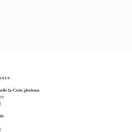
IX
NOUS
elle la Croix glorieuse
rey
g
is
g