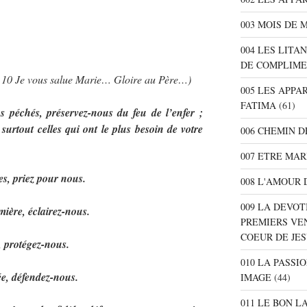
003 MOIS DE 
004 LES LITA
DE COMPLIME
… 10 Je vous salue Marie… Gloire au Père…)
005 LES APPA
FATIMA
(61)
péchés, préservez-nous du feu de l’enfer ;
surtout celles qui ont le plus besoin de votre
006 CHEMIN D
007 ETRE MAR
s, priez pour nous.
008 L'AMOUR 
009 LA DEVOT
mière, éclairez-nous.
PREMIERS VE
COEUR DE JE
, protégez-nous.
010 LA PASSI
e, défendez-nous.
IMAGE
(44)
011 LE BON L