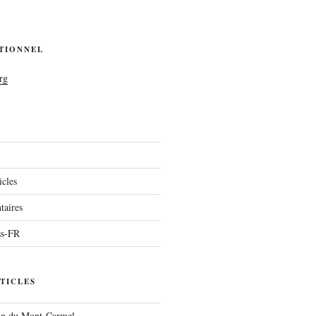
UTIONNEL
rg
icles
aires
ss-FR
TICLES
run du Mont-Carmel