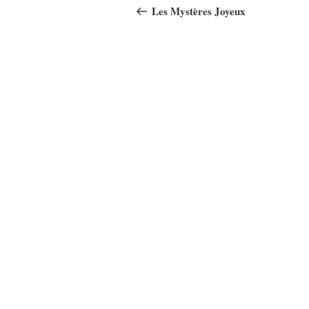
de
précédent
Les Mystères Joyeux
l’article