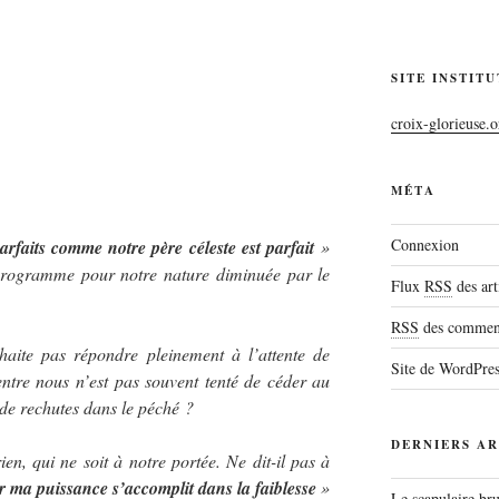
SITE INSTIT
croix-glorieuse.o
MÉTA
Connexion
arfaits comme notre père céleste est parfait
»
programme pour notre nature diminuée par le
Flux
RSS
des art
RSS
des comment
haite pas répondre pleinement à l’attente de
Site de WordPre
ntre nous n’est pas souvent tenté de céder au
de rechutes dans le péché ?
DERNIERS AR
n, qui ne soit à notre portée. Ne dit-il pas à
ar ma puissance s’accomplit dans la faiblesse
»
Le scapulaire b