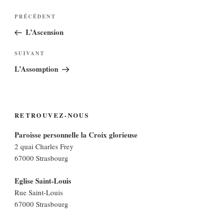
Navigation
Article
PRÉCÉDENT
de
précédent
L’Ascension
l’article
Article
SUIVANT
suivant
L’Assomption
RETROUVEZ-NOUS
Paroisse personnelle la Croix glorieuse
2 quai Charles Frey
67000 Strasbourg
Eglise Saint-Louis
Rue Saint-Louis
67000 Strasbourg