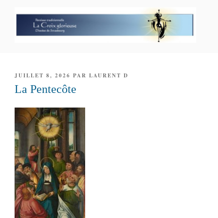
Aller
au
contenu
principal
PAROISSE PERSONNELLE LA
CROIX GLORIEUSE
PUBLIÉ
JUILLET 8, 2026
PAR
LAURENT D
LE
La Pentecôte