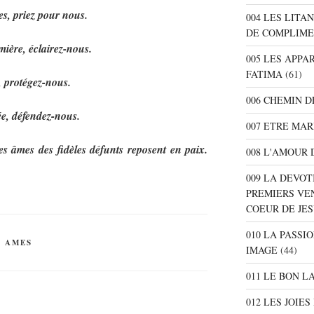
s, priez pour nous.
004 LES LITA
DE COMPLIME
mière, éclairez-nous.
005 LES APPA
FATIMA
(61)
, protégez-nous.
006 CHEMIN D
e, défendez-nous.
007 ETRE MAR
es âmes des fidèles défunts reposent en paix.
008 L'AMOUR 
009 LA DEVOT
PREMIERS VE
COEUR DE JE
010 LA PASSI
S AMES
IMAGE
(44)
011 LE BON L
012 LES JOIE