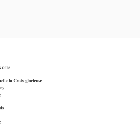
IX
NOUS
elle la Croix glorieuse
rey
g
is
g