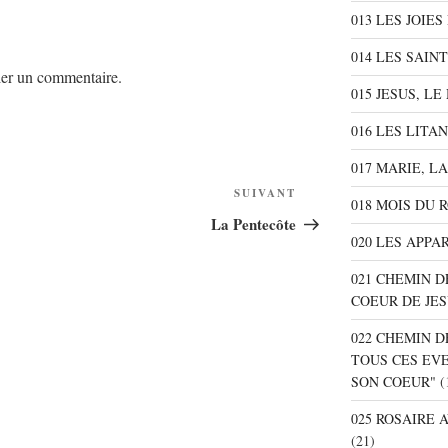
013 LES JOIES
014 LES SAIN
er un commentaire.
015 JESUS, L
016 LES LITA
017 MARIE, L
SUIVANT
Article
018 MOIS DU 
suivant
La Pentecôte
020 LES APPA
021 CHEMIN D
COEUR DE JE
022 CHEMIN D
TOUS CES EV
SON COEUR"
(
025 ROSAIRE
(21)