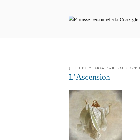
Aller
au
contenu
PAROISSE 
principal
GLORIEUS
PUBLIÉ
JUILLET 7, 2026
PAR
LAURENT 
LE
L’Ascension