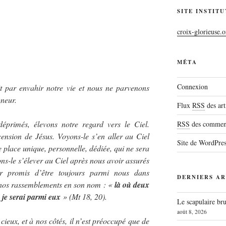
SITE INSTIT
croix-glorieuse.o
MÉTA
Connexion
nit par envahir notre vie et nous ne parvenons
gneur.
Flux
RSS
des art
primés, élevons notre regard vers le Ciel.
RSS
des comment
ension de Jésus. Voyons-le s’en aller au Ciel
Site de WordPre
 place unique, personnelle, dédiée, qui ne sera
s-le s’élever au Ciel après nous avoir assurés
ir promis d’être toujours parmi nous dans
DERNIERS AR
s nos rassemblements en son nom : «
là où deux
 je serai parmi eux
» (Mt 18, 20).
Le scapulaire b
août 8, 2026
s cieux, et à nos côtés, il n’est préoccupé que de