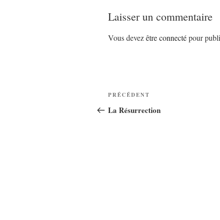
Laisser un commentaire
Vous devez
être connecté
pour publi
Navigation
Article
PRÉCÉDENT
de
précédent
La Résurrection
l’article