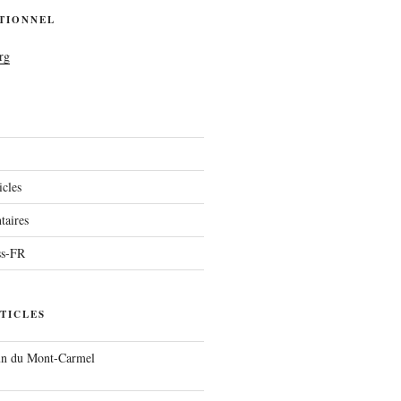
UTIONNEL
rg
icles
aires
ss-FR
TICLES
run du Mont-Carmel