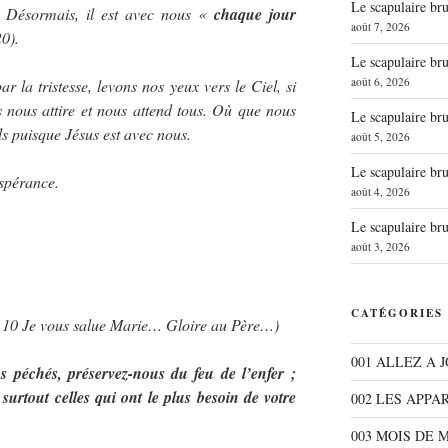
Le scapulaire b
. Désormais, il est avec nous «
chaque jour
août 7, 2026
0).
Le scapulaire b
août 6, 2026
la tristesse, levons nos yeux vers le Ciel, si
s nous attire et nous attend tous. Où que nous
Le scapulaire b
s puisque Jésus est avec nous.
août 5, 2026
Le scapulaire b
espérance.
août 4, 2026
Le scapulaire b
août 3, 2026
CATÉGORIES
… 10 Je vous salue Marie… Gloire au Père…)
001 ALLEZ A 
péchés, préservez-nous du feu de l’enfer ;
surtout celles qui ont le plus besoin de votre
002 LES APPA
003 MOIS DE 