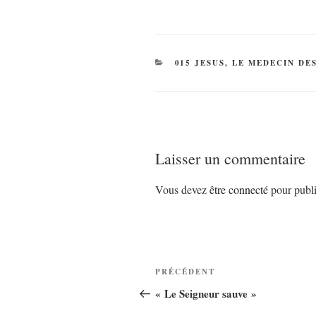
CATÉGORIES
015 JESUS, LE MEDECIN DE
Laisser un commentaire
Vous devez
être connecté
pour publi
Navigation
Article
PRÉCÉDENT
de
précédent
« Le Seigneur sauve »