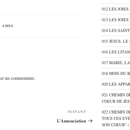
012 LES JOIE
013 LES JOIES
S AMES
014 LES SAIN
015 JESUS, L
016 LES LITA
017 MARIE, L
018 MOIS DU 
er un commentaire.
020 LES APPA
021 CHEMIN D
COEUR DE JE
022 CHEMIN D
SUIVANT
Article
TOUS CES EV
suivant
L’Annonciation
SON COEUR"
(