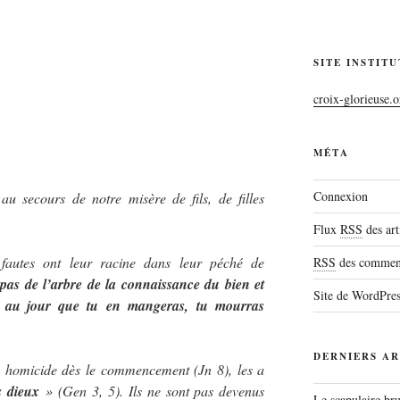
SITE INSTIT
croix-glorieuse.o
MÉTA
Connexion
u secours de notre misère de fils, de filles
Flux
RSS
des art
 fautes ont leur racine dans leur péché de
RSS
des comment
as de l’arbre de la connaissance du bien et
Site de WordPre
, au jour que tu en mangeras, tu mourras
DERNIERS AR
, homicide dès le commencement (Jn 8), les a
s dieux
» (Gen 3, 5). Ils ne sont pas devenus
Le scapulaire b