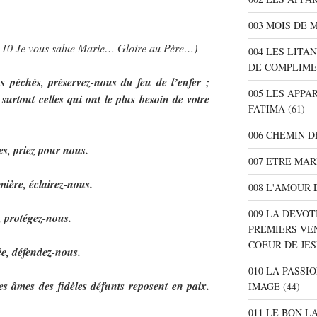
003 MOIS DE 
… 10 Je vous salue Marie… Gloire au Père…)
004 LES LITA
DE COMPLIME
péchés, préservez-nous du feu de l’enfer ;
005 LES APPA
surtout celles qui ont le plus besoin de votre
FATIMA
(61)
006 CHEMIN D
s, priez pour nous.
007 ETRE MAR
mière, éclairez-nous.
008 L'AMOUR 
009 LA DEVOT
, protégez-nous.
PREMIERS VE
COEUR DE JE
e, défendez-nous.
010 LA PASSI
es âmes des fidèles défunts reposent en paix.
IMAGE
(44)
011 LE BON L