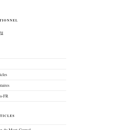
UTIONNEL
rg
icles
aires
ss-FR
TICLES
run du Mont-Carmel