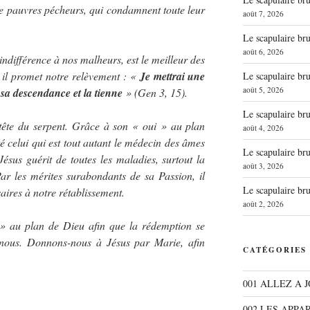
e pauvres pécheurs, qui condamnent toute leur
août 7, 2026
.
Le scapulaire b
août 6, 2026
ndifférence à nos malheurs, est le meilleur des
 il promet notre relèvement : «
Je mettrai une
Le scapulaire b
août 5, 2026
re sa descendance et la tienne
» (Gen 3, 15).
Le scapulaire b
 tête du serpent. Grâce à son « oui » au plan
août 4, 2026
é celui qui est tout autant le médecin des âmes
Le scapulaire b
ésus guérit de toutes les maladies, surtout la
août 3, 2026
ar les mérites surabondants de sa Passion, il
Le scapulaire b
aires à notre rétablissement.
août 2, 2026
» au plan de Dieu afin que la rédemption se
nous. Donnons-nous à Jésus par Marie, afin
CATÉGORIES
001 ALLEZ A 
002 LES APPA