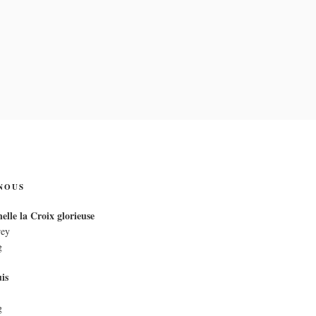
IX
NOUS
elle la Croix glorieuse
rey
g
is
g