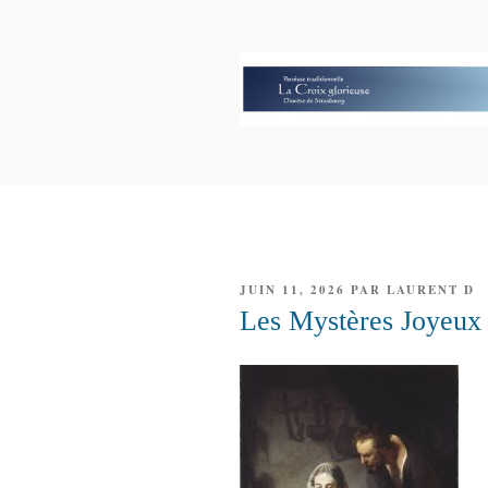
Aller
au
contenu
principal
PAROISSE 
GLORIEUS
PUBLIÉ
JUIN 11, 2026
PAR
LAURENT D
LE
Les Mystères Joyeux