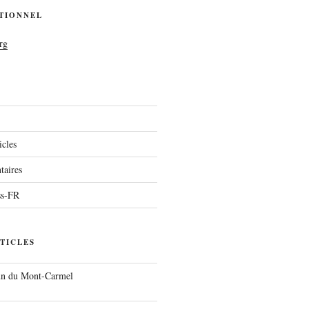
UTIONNEL
rg
icles
aires
ss-FR
TICLES
run du Mont-Carmel