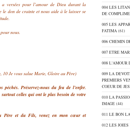
e a versées pour l’amour de Dieu durant la
004 LES LITA
 le don de crainte et nous aide à le laisser se
DE COMPLIME
itude.
005 LES APPA
FATIMA
(61)
z pour nous.
006 CHEMIN D
007 ETRE MAR
008 L'AMOUR 
, 10 Je vous salue Marie, Gloire au Père)
009 LA DEVOT
PREMIERS VE
COEUR DE JE
 péchés. Préservez-nous du feu de l’enfer.
surtout celles qui ont le plus besoin de votre
010 LA PASSI
IMAGE
(44)
011 LE BON L
du Père et du Fils, venez en mon cœur et
012 LES JOIE