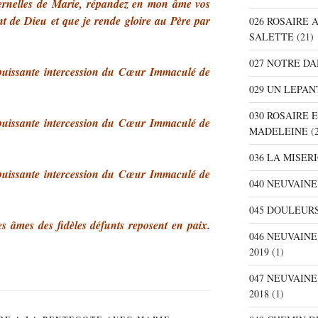
ternelles de Marie, répandez en mon âme vos
nt de Dieu et que je rende gloire au Père par
026 ROSAIRE 
SALETTE
(21)
027 NOTRE D
 puissante intercession du Cœur Immaculé de
029 UN LEPAN
030 ROSAIRE 
 puissante intercession du Cœur Immaculé de
MADELEINE
(2
036 LA MISER
 puissante intercession du Cœur Immaculé de
040 NEUVAINE
045 DOULEURS
s âmes des fidèles
défunts reposent en paix.
046 NEUVAIN
2019
(1)
047 NEUVAIN
2018
(1)