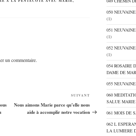
049 CHEMIN D
RE A LA PENTECOTE AVEC MARIE,
050 NEUVAIN
(1)
051 NEUVAIN
(1)
052 NEUVAIN
(1)
er un commentaire.
054 ROSAIRE 
DAME DE MA
055 NEUVAINE
060 MEDITATI
SUIVANT
Article
SALUE MARIE
suivant
nous
Nous aimons Marie parce qu’elle nous
u
aide à accomplir notre vocation
061 MOIS DE 
062 L ESPER
LA LUMIERE 