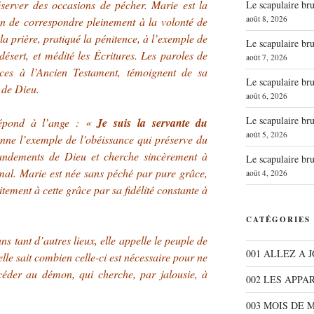
réserver des occasions de pécher. Marie est la
Le scapulaire b
août 8, 2026
in de correspondre pleinement à la volonté de
 la prière, pratiqué la pénitence, à l’exemple de
Le scapulaire b
ésert, et médité les Écritures. Les paroles de
août 7, 2026
nces à l’Ancien Testament, témoignent de sa
Le scapulaire b
 de Dieu.
août 6, 2026
Le scapulaire b
 répond à l’ange : «
Je suis la servante du
août 5, 2026
onne l’exemple de l’obéissance qui préserve du
andements de Dieu et cherche sincèrement à
Le scapulaire b
mal. Marie est née sans péché par pure grâce,
août 4, 2026
tement à cette grâce par sa fidélité constante à
CATÉGORIES
 tant d’autres lieux, elle appelle le peuple de
001 ALLEZ A 
elle sait combien celle-ci est nécessaire pour ne
 céder au démon, qui cherche, par jalousie, à
002 LES APPA
003 MOIS DE 