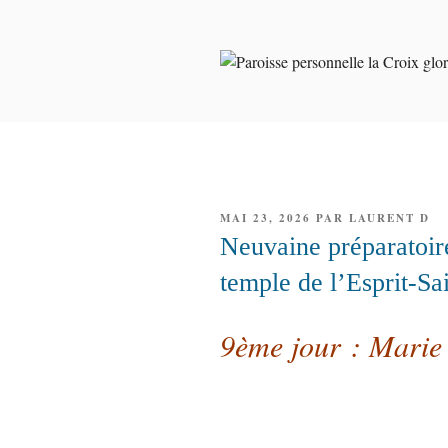
Aller
au
contenu
PAROISSE 
principal
GLORIEUS
PUBLIÉ
MAI 23, 2026
PAR
LAURENT D
LE
Neuvaine préparatoir
temple de l’Esprit-Sa
9ème jour : Marie 