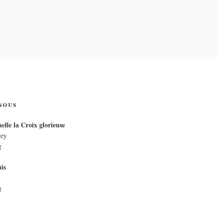
IX
NOUS
elle la Croix glorieuse
rey
g
is
g