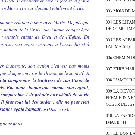
 à Dieu. Il découvre encore la joie et la gloire
 en Marie et en se donnant totalement à elle.
003 MOIS DE 
004 LES LITA
tenu une relation intime avec Marie. Depuis que
DE COMPLIME
e du haut de la Croix, elle éduque chaque âme
 véritable enfant de Dieu et de l’Église. En
005 LES APPA
à discerner notre vocation, à l’accueillir et à
FATIMA
(61)
006 CHEMIN D
er inaperçue, son action n’en est pas moins
007 ETRE MAR
agne chaque âme sur le chemin de la sainteté. À
008 L'AMOUR 
i tu comprenais la tendresse de son Cœur de
rds. Elle aime chaque âme comme son enfant,
009 LA DEVOT
ncomparable. Elle préside aux détails de sa vie
PREMIERS VE
l faut tout lui demander : elle ne peut rien
COEUR DE JE
issance égale l’amour.
» (
Dis, écris
).
010 LA PASSI
IMAGE
(44)
ez pour nous.
011 LE BON L