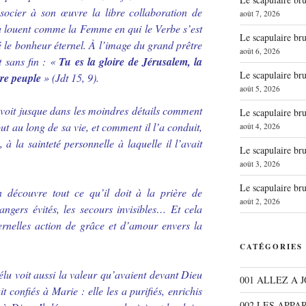
ssocier à son œuvre la libre collaboration de
août 7, 2026
 la louent comme la Femme en qui le Verbe s’est
Le scapulaire b
né le bonheur éternel. À l’image du grand prêtre
août 6, 2026
t sans fin : «
Tu es la gloire de Jérusalem, la
Le scapulaire b
tre peuple
» (Jdt 15, 9).
août 5, 2026
 voit jusque dans les moindres détails comment
Le scapulaire b
ut au long de sa vie, et comment il l’a conduit,
août 4, 2026
à la sainteté personnelle à laquelle il l’avait
Le scapulaire b
août 3, 2026
Le scapulaire b
découvre tout ce qu’il doit à la prière de
août 2, 2026
angers évités, les secours invisibles… Et cela
ernelles action de grâce et d’amour envers la
CATÉGORIES
élu voit aussi la valeur qu’avaient devant Dieu
001 ALLEZ A 
ait confiés à Marie : elle les a purifiés, enrichis
002 LES APPA