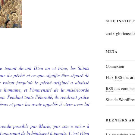
SITE INSTIT
croix-glorieuse.o
MÉTA
Connexion
e tenant devant Dieu un et trine, les Saints
eur du péché et ce que signifie être séparé de
Flux
RSS
des art
s voient jusqu’où le péché originel a abaissé
RSS
des comment
e humaine, et l’immensité de la miséricorde
n. Pendant toute l’éternité, ils rendront grâce
Site de WordPre
sus et pour les avoir appelés à vivre avec lui
DERNIERS AR
é rendu possible par Marie, par son « oui » à
t pourquoi ils la bénissent à jamais. C’est Dieu
Le scapulaire b