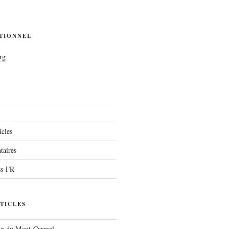
UTIONNEL
rg
icles
aires
ss-FR
TICLES
run du Mont-Carmel