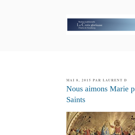
Aller
au
contenu
principal
PAROISSE 
GLORIEUS
PUBLIÉ
MAI 8, 2015
PAR
LAURENT D
LE
Nous aimons Marie par
Saints