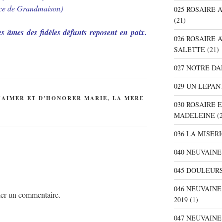
ce de Grandmaison)
025 ROSAIRE
(21)
s âmes des fidèles défunts reposent en paix.
026 ROSAIRE 
SALETTE
(21)
027 NOTRE D
029 UN LEPAN
D'AIMER ET D'HONORER MARIE, LA MERE
030 ROSAIRE 
MADELEINE
(2
036 LA MISER
040 NEUVAINE
045 DOULEURS
046 NEUVAIN
er un commentaire.
2019
(1)
047 NEUVAIN