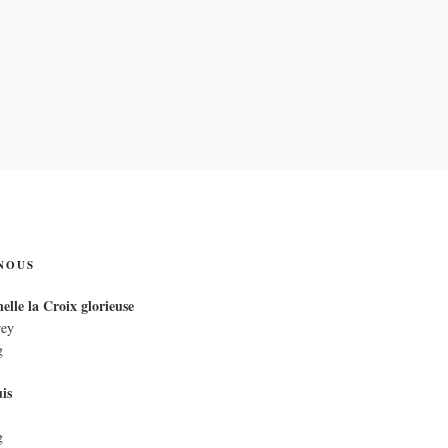
IX
NOUS
elle la Croix glorieuse
rey
g
is
g