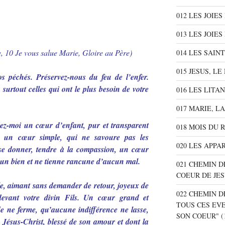
012 LES JOIE
013 LES JOIES
, 10 Je vous salue Marie, Gloire au Père)
014 LES SAIN
015 JESUS, L
 péchés. Préservez-nous du feu de l’enfer.
surtout celles qui ont le plus besoin de votre
016 LES LITA
017 MARIE, L
ez-moi un cœur d’enfant, pur et transparent
018 MOIS DU 
 un cœur simple, qui ne savoure pas les
020 LES APPA
 se donner, tendre à la compassion, un cœur
ucun bien et ne tienne rancune d’aucun mal.
021 CHEMIN D
COEUR DE JE
, aimant sans demander de retour, joyeux de
022 CHEMIN D
devant votre divin Fils. Un cœur grand et
TOUS CES EV
e ne ferme, qu’aucune indifférence ne lasse,
SON COEUR"
(
 Jésus-Christ, blessé de son amour et dont la