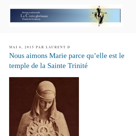
Aller
au
contenu
principal
PAROISSE PERSONNELLE LA
CROIX GLORIEUSE
PUBLIÉ
MAI 6, 2015
PAR
LAURENT D
LE
Nous aimons Marie parce qu’elle est le
temple de la Sainte Trinité