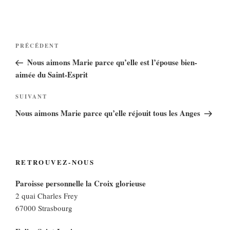
Navigation
Article
PRÉCÉDENT
de
précédent
Nous aimons Marie parce qu’elle est l’épouse bien-
l’article
aimée du Saint-Esprit
Article
SUIVANT
suivant
Nous aimons Marie parce qu’elle réjouit tous les Anges
RETROUVEZ-NOUS
Paroisse personnelle la Croix glorieuse
2 quai Charles Frey
67000 Strasbourg