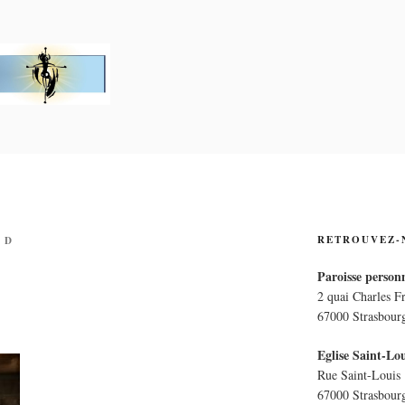
PERSONNELLE LA CRO
E
RETROUVEZ-
 D
Paroisse personn
2 quai Charles F
67000 Strasbour
Eglise Saint-Lou
Rue Saint-Louis
67000 Strasbour