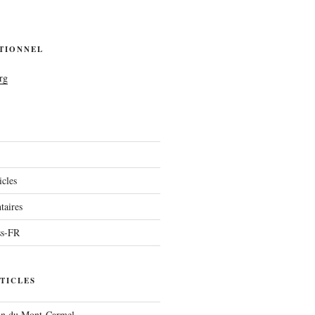
UTIONNEL
rg
icles
aires
ss-FR
TICLES
run du Mont-Carmel