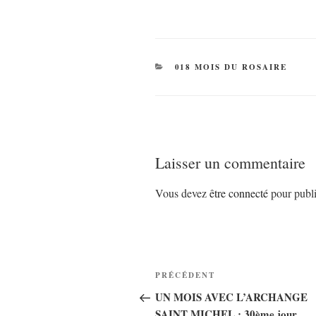
CATÉGORIES
018 MOIS DU ROSAIRE
Laisser un commentaire
Vous devez
être connecté
pour publi
Navigation
Article
PRÉCÉDENT
de
précédent
UN MOIS AVEC L’ARCHANGE
SAINT MICHEL : 30ème jour