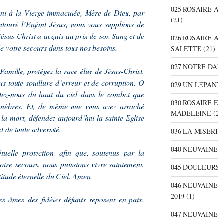
025 ROSAIRE
uni à la Vierge immaculée, Mère de Dieu, par
(21)
ntouré l’Enfant Jésus, nous vous supplions de
Jésus-Christ a acquis au prix de son Sang et de
026 ROSAIRE 
de votre secours dans tous nos besoins.
SALETTE
(21)
027 NOTRE D
 Famille, protégez la race élue de Jésus-Christ.
s toute souillure d’erreur et de corruption. O
029 UN LEPAN
sistez-nous du haut du ciel dans le combat que
030 ROSAIRE 
ténèbres. Et, de même que vous avez arraché
MADELEINE
(2
 la mort, défendez aujourd’hui la sainte Eglise
 de toute adversité.
036 LA MISER
040 NEUVAINE
uelle protection, afin que, soutenus par la
otre secours, nous puissions vivre saintement,
045 DOULEURS
itude éternelle du Ciel. Amen.
046 NEUVAIN
2019
(1)
s âmes des fidèles défunts reposent en paix.
047 NEUVAIN