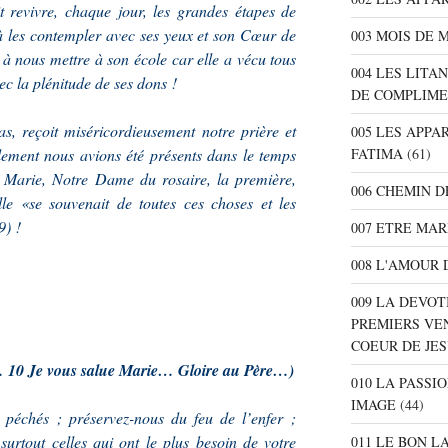
it revivre, chaque jour, les grandes étapes de
 à les contempler avec ses yeux et son Cœur de
003 MOIS DE 
 à nous mettre à son école car elle a vécu tous
004 LES LITA
ec la plénitude de ses dons !
DE COMPLIME
as, reçoit miséricordieusement notre prière et
005 LES APPA
FATIMA
(61)
lement nous avions été présents dans le temps
. Marie, Notre Dame du rosaire, la première,
006 CHEMIN D
e «se souvenait de toutes ces choses et les
9) !
007 ETRE MAR
008 L'AMOUR 
009 LA DEVOT
PREMIERS VE
COEUR DE JE
e… 10 Je vous salue Marie… Gloire au Père…)
010 LA PASSI
IMAGE
(44)
échés ; préservez-nous du feu de l’enfer ;
surtout celles qui ont le plus besoin de votre
011 LE BON L