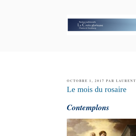
Aller
au
contenu
principal
PAROISSE 
GLORIEUS
PUBLIÉ
OCTOBRE 1, 2017
PAR
LAURENT
LE
Le mois du rosaire
Contemplons