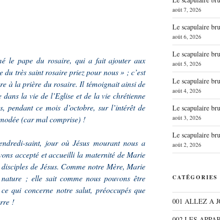
août 7, 2026
Le scapulaire b
août 6, 2026
Le scapulaire b
 le pape du rosaire, qui a fait ajouter aux
août 5, 2026
e du très saint rosaire priez pour nous » ; c’est
Le scapulaire b
re à la prière du rosaire. Il témoignait ainsi de
août 4, 2026
 dans la vie de l’Eglise et de la vie chrétienne
s, pendant ce mois d’octobre, sur l’intérêt de
Le scapulaire b
août 3, 2026
émodée (car mal comprise) !
Le scapulaire b
endredi-saint, jour où Jésus mourant nous a
août 2, 2026
vons accepté et accueilli la maternité de Marie
es disciples de Jésus. Comme notre Mère, Marie
e nature ; elle sait comme nous pouvons être
CATÉGORIES
t ce qui concerne notre salut, préoccupés que
001 ALLEZ A 
rre !
002 LES APPA