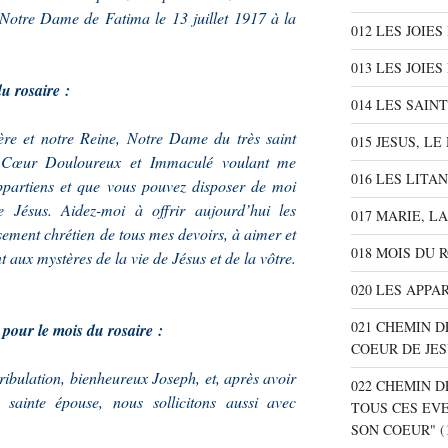
Notre Dame de Fatima le 13 juillet 1917 à la
012 LES JOIE
013 LES JOIES
u rosaire :
014 LES SAIN
ère et notre Reine, Notre Dame du très saint
015 JESUS, L
e Cœur Douloureux et Immaculé voulant me
016 LES LITA
ppartiens et que vous pouvez disposer de moi
Jésus. Aidez-moi à offrir aujourd’hui les
017 MARIE, L
sement chrétien de tous mes devoirs, à aimer et
018 MOIS DU 
 aux mystères de la vie de Jésus et de la vôtre.
020 LES APPA
021 CHEMIN D
 pour le mois du rosaire :
COEUR DE JE
ibulation, bienheureux Joseph, et, après avoir
022 CHEMIN D
 sainte épouse, nous sollicitons aussi avec
TOUS CES EV
SON COEUR"
(