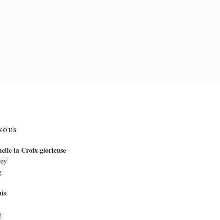
IX
NOUS
elle la Croix glorieuse
rey
g
is
g