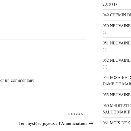
2018
(1)
049 CHEMIN D
050 NEUVAIN
(1)
051 NEUVAIN
(1)
052 NEUVAIN
(1)
054 ROSAIRE 
er un commentaire.
DAME DE MA
055 NEUVAINE
060 MEDITATI
SALUE MARIE
SUIVANT
Article
suivant
061 MOIS DE 
1er mystère joyeux : l’Annonciation