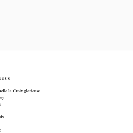
IX
NOUS
elle la Croix glorieuse
rey
g
is
g