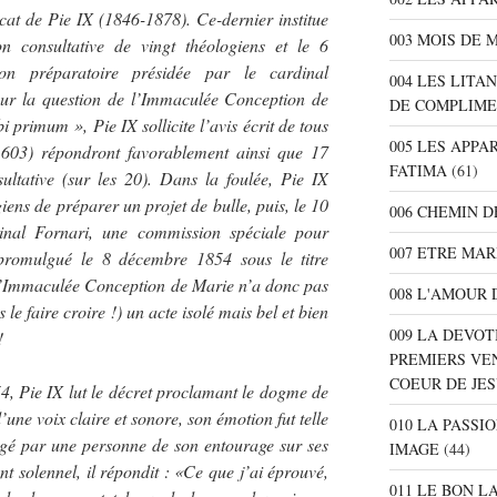
cat de Pie IX (1846-1878). Ce-dernier institue
003 MOIS DE 
consultative de vingt théologiens et le 6
n préparatoire présidée par le cardinal
004 LES LITA
sur la question de l’Immaculée Conception de
DE COMPLIME
i primum », Pie IX sollicite l’avis écrit de tous
005 LES APPA
 603) répondront favorablement ainsi que 17
FATIMA
(61)
ultative (sur les 20). Dans la foulée, Pie IX
ns de préparer un projet de bulle, puis, le 10
006 CHEMIN D
dinal Fornari, une commission spéciale pour
007 ETRE MAR
st promulgué le 8 décembre 1854 sous le titre
 l’Immaculée Conception de Marie n’a donc pas
008 L'AMOUR 
le faire croire !) un acte isolé mais bel et bien
009 LA DEVOT
!
PREMIERS VE
COEUR DE JE
, Pie IX lut le décret proclamant le dogme de
ne voix claire et sonore, son émotion fut telle
010 LA PASSI
rrogé par une personne de son entourage sur ses
IMAGE
(44)
nt solennel, il répondit : «Ce que j’ai éprouvé,
011 LE BON L