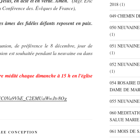
 Jésus, en acte et en vérité. Amen. (
Mgr. Éric
2018
(1)
la Conférence des. Évêques de France),
049 CHEMIN D
es âmes des fidèles défunts reposent en paix.
050 NEUVAIN
(1)
nion, de préférence le 8 décembre, jour de
051 NEUVAIN
sion est souhaitée pendant la neuvaine ou dans
(1)
052 NEUVAIN
(1)
ire médité chaque dimanche à 15 h en l’église
054 ROSAIRE 
DAME DE MA
nel/UC0Va9VhE_C2EMUaWwJtv8Og
055 NEUVAINE
060 MEDITATI
SALUE MARIE
061 MOIS DE 
LEE CONCEPTION