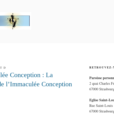
PERSONNELLE LA CRO
E
RETROUVEZ-
T D
lée Conception : La
Paroisse personn
de l’Immaculée Conception
2 quai Charles F
67000 Strasbour
Eglise Saint-Lou
Rue Saint-Louis
67000 Strasbour