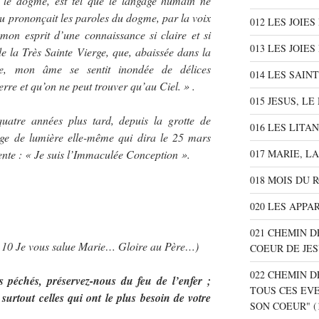
nt le dogme, est tel que le langage humain ne
u prononçait les paroles du dogme, par la voix
012 LES JOIE
mon esprit d’une connaissance si claire et si
013 LES JOIES
e la Très Sainte Vierge, que, abaissée dans la
ce, mon âme se sentit inondée de délices
014 LES SAIN
erre et qu’on ne peut trouver qu’au Ciel. » .
015 JESUS, L
atre années plus tard, depuis la grotte de
016 LES LITA
ge de lumière elle-même qui dira le 25 mars
017 MARIE, L
ente : « Je suis l’Immaculée Conception ».
018 MOIS DU 
020 LES APPA
021 CHEMIN D
… 10 Je vous salue Marie… Gloire au Père…)
COEUR DE JE
022 CHEMIN D
péchés, préservez-nous du feu de l’enfer ;
TOUS CES EV
surtout celles qui ont le plus besoin de votre
SON COEUR"
(