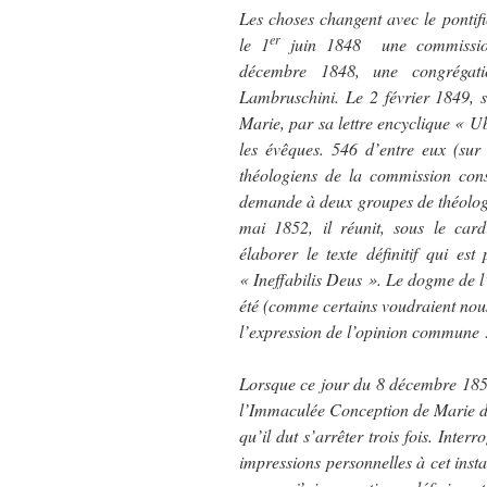
Les choses changent avec le pontifi
er
le 1
juin 1848 une commission 
décembre 1848, une congrégatio
Lambruschini. Le 2 février 1849, 
Marie, par sa lettre encyclique « Ub
les évêques. 546 d’entre eux (sur
théologiens de la commission cons
demande à deux groupes de théologie
mai 1852, il réunit, sous le car
élaborer le texte définitif qui e
« Ineffabilis Deus ». Le dogme de
été (comme certains voudraient nous 
l’expression de l’opinion commune 
Lorsque ce jour du 8 décembre 1854
l’Immaculée Conception de Marie d’u
qu’il dut s’arrêter trois fois. Inte
impressions personnelles à cet insta