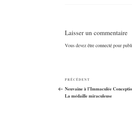
Laisser un commentaire
Vous devez
être connecté
pour publi
Navigation
Article
PRÉCÉDENT
de
précédent
Neuvaine à l’Immaculée Conceptio
La médaille miraculeuse
l’article