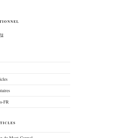
UTIONNEL
rg
icles
aires
ss-FR
TICLES
run du Mont-Carmel