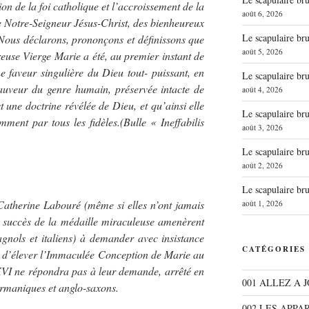
on de la foi catholique et l’accroissement de la
août 6, 2026
de Notre-Seigneur Jésus-Christ, des bienheureux
Le scapulaire b
 Nous déclarons, prononçons et définissons que
août 5, 2026
reuse Vierge Marie a été, au premier instant de
e faveur singulière du Dieu tout- puissant, en
Le scapulaire b
Sauveur du genre humain, préservée intacte de
août 4, 2026
st une doctrine révélée de Dieu, et qu’ainsi elle
Le scapulaire b
ment par tous les fidèles.(Bulle « Ineffabilis
août 3, 2026
Le scapulaire b
août 2, 2026
Le scapulaire b
Catherine Labouré (même si elles n’ont jamais
août 1, 2026
le succès de la médaille miraculeuse amenèrent
gnols et italiens) à demander avec insistance
CATÉGORIES
d’élever l’Immaculée Conception de Marie au
XVI ne répondra pas à leur demande, arrêté en
001 ALLEZ A 
germaniques et anglo-saxons.
002 LES APPA