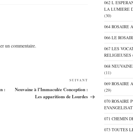
062 L ESPER
LA LUMIERE 
(30)
064 ROSAIRE 
066 LE ROSAI
er un commentaire.
067 LES VOC
RELIGIEUSES
068 NEUVAIN
(11)
SUIVANT
Article
069 ROSAIRE
suivant
n :
Neuvaine à l’Immaculée Conception :
(29)
Les apparitions de Lourdes
070 ROSAIRE
EVANGELISAT
071 CHEMIN 
073 TOUTES L