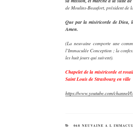
sa mission, et marche à la suite de
de Moulins-Beaufort, p
résident de 
Que par la miséricorde de Dieu, l
Amen.
(La neuvaine comporte une commu
l’Immaculée Conception ; la confes
les huit jours qui suivent).
Chapelet de la miséricorde et rosa
Saint Louis de Strasbourg en ville
https://www.youtube.com/chan
CATÉGORIES
068 NEUVAINE A L IMMACU