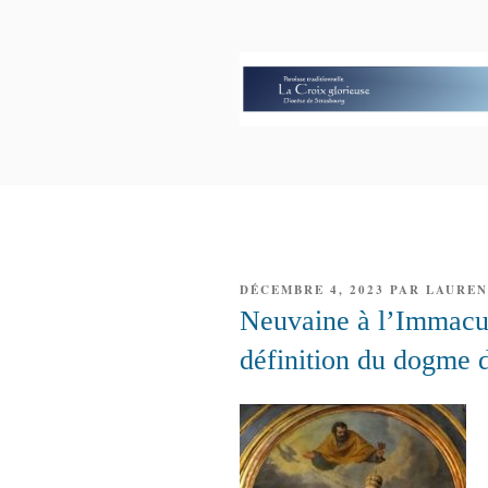
Aller
au
contenu
principal
PAROISSE 
GLORIEUS
PUBLIÉ
DÉCEMBRE 4, 2023
PAR
LAUREN
LE
Neuvaine à l’Immacu
définition du dogme 