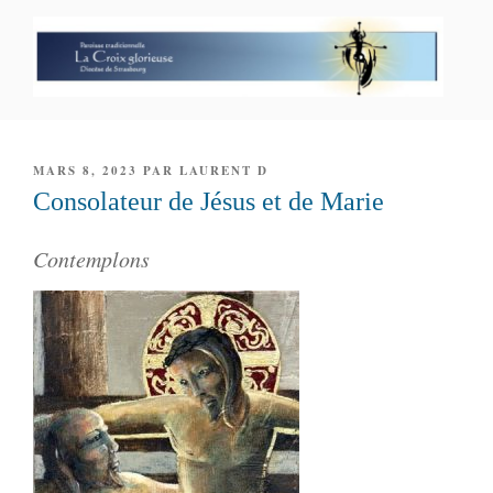
Aller
au
contenu
principal
PAROISSE PERSONNELLE LA
CROIX GLORIEUSE
PUBLIÉ
MARS 8, 2023
PAR
LAURENT D
LE
Consolateur de Jésus et de Marie
Contemplons