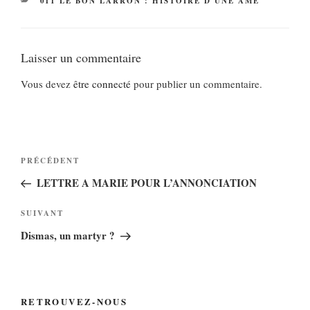
CATÉGORIES
011 LE BON LARRON : HISTOIRE D'UNE ÂME
Laisser un commentaire
Vous devez
être connecté
pour publier un commentaire.
Navigation
Article
PRÉCÉDENT
de
précédent
LETTRE A MARIE POUR L’ANNONCIATION
l’article
Article
SUIVANT
suivant
Dismas, un martyr ?
RETROUVEZ-NOUS