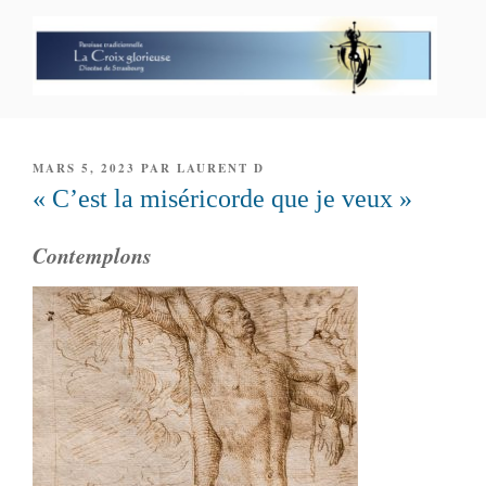
Aller
au
contenu
principal
PAROISSE PERSONNELLE LA
CROIX GLORIEUSE
PUBLIÉ
MARS 5, 2023
PAR
LAURENT D
LE
« C’est la miséricorde que je veux »
Contemplons