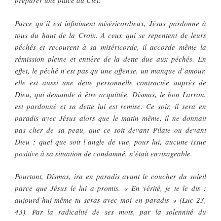
préparer une place au Ciel.
Parce qu’il est infiniment miséricordieux, Jésus pardonne à
tous du haut de la Croix. A ceux qui se repentent de leurs
péchés et recourent à sa miséricorde, il accorde même la
rémission pleine et entière de la dette due aux péchés. En
effet, le péché n’est pas qu’une offense, un manque d’amour,
elle est aussi une dette personnelle contractée auprès de
Dieu, qui demande à être acquittée. Dismas, le bon Larron,
est pardonné et sa dette lui est remise. Ce soir, il sera en
paradis avec Jésus alors que le matin même, il ne donnait
pas cher de sa peau, que ce soit devant Pilate ou devant
Dieu ; quel que soit l’angle de vue, pour lui, aucune issue
positive à sa situation de condamné, n’était envisageable.
Pourtant, Dismas, ira en paradis avant le coucher du soleil
parce que Jésus le lui a promis. « En vérité, je te le dis :
aujourd’hui-même tu seras avec moi en paradis » (Luc 23,
43). Par la radicalité de ses mots, par la solennité du