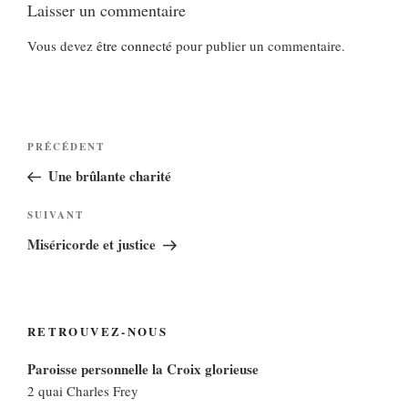
Laisser un commentaire
Vous devez
être connecté
pour publier un commentaire.
Navigation
Article
PRÉCÉDENT
de
précédent
Une brûlante charité
l’article
Article
SUIVANT
suivant
Miséricorde et justice
RETROUVEZ-NOUS
Paroisse personnelle la Croix glorieuse
2 quai Charles Frey