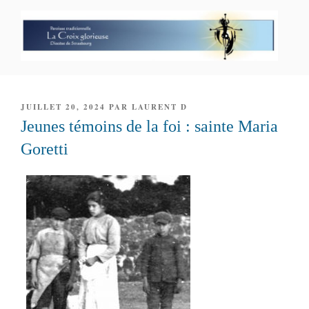
Aller
au
contenu
principal
PAROISSE PERSONNELLE LA
CROIX GLORIEUSE
PUBLIÉ
JUILLET 20, 2024
PAR
LAURENT D
LE
Jeunes témoins de la foi : sainte Maria
Goretti