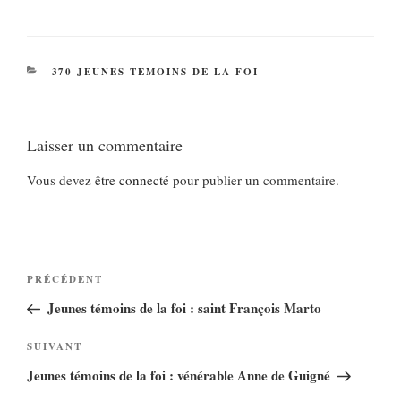
CATÉGORIES
370 JEUNES TEMOINS DE LA FOI
Laisser un commentaire
Vous devez
être connecté
pour publier un commentaire.
Navigation
Article
PRÉCÉDENT
de
précédent
Jeunes témoins de la foi : saint François Marto
l’article
Article
SUIVANT
suivant
Jeunes témoins de la foi : vénérable Anne de Guigné