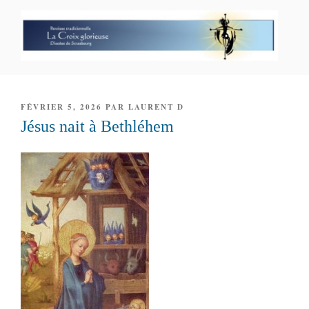
Aller
au
contenu
principal
PAROISSE PERSONNELLE LA
CROIX GLORIEUSE
PUBLIÉ
FÉVRIER 5, 2026
PAR
LAURENT D
LE
Jésus nait à Bethléhem