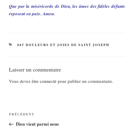
Que par la miséricorde de Dieu, les âmes des fidèles défunts
reposent en paix. Amen.
CATÉGORIES
045 DOULEURS ET JOIES DE SAINT JOSEPH
Laisser un commentaire
Vous devez
être connecté
pour publier un commentaire.
Navigation
Article
PRÉCÉDENT
de
précédent
Dieu vient parmi nous
l’article