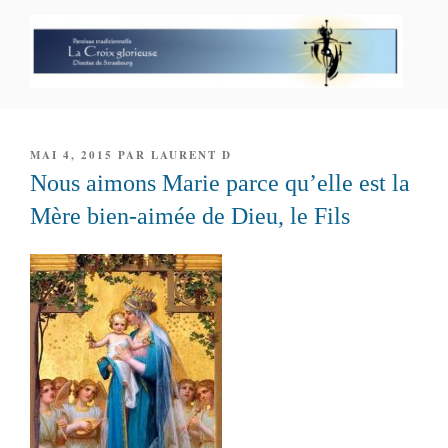
Aller
au
contenu
principal
PAROISSE PERSONNELLE LA
CROIX GLORIEUSE
PUBLIÉ
MAI 4, 2015
PAR
LAURENT D
LE
Nous aimons Marie parce qu’elle est la
Mère bien-aimée de Dieu, le Fils