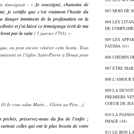
tin témoignait : «
Je soussigné, chanoine de
003 MOIS DE 
imé, je certifie que c’est vraiment l’hostie du
 au danger imminent de la profanation en la
004 LES LITA
 ciboire et j’ai laissé ce témoignage écrit de ma
DE COMPLIME
iront par la suite
( 5 janvier 1793). »
005 LES APPA
FATIMA
(61)
que, on peut encore vénérer cette hostie. Tous
éunissent en l’église Saint-Pierre à Douai pour
006 CHEMIN D
007 ETRE MAR
008 L'AMOUR 
009 LA DEVOT
PREMIERS VE
COEUR DE JE
… 10 Je vous salue Marie… Gloire au Père…).
010 LA PASSI
péchés, préservez-nous du feu de l’enfer ;
IMAGE
(44)
surtout celles qui ont le plus besoin de votre
011 LE BON L