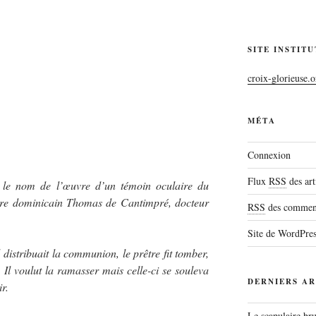
SITE INSTIT
croix-glorieuse.o
MÉTA
Connexion
Flux
RSS
des art
 le nom de l’œuvre d’un témoin oculaire du
 père dominicain Thomas de Cantimpré, docteur
RSS
des comment
Site de WordPre
distribuait la communion, le prêtre fit tomber,
Il voulut la ramasser mais celle-ci se souleva
DERNIERS AR
r.
Le scapulaire b