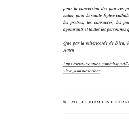
pour la conversion des pauvres p
entier, pour la sainte Église cathol
les prêtres, les consacrés, les p
agonisants et toutes les personne
Que par la miséricorde de Dieu, l
Amen.
https://www.youtube.com/chan
view_as=subscriber
CATÉGORIES
394 LES MIRACLES EUCHAR