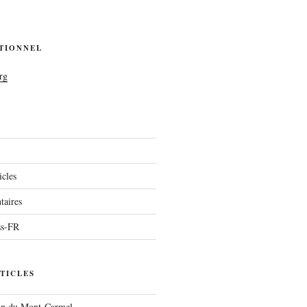
UTIONNEL
rg
icles
aires
ss-FR
TICLES
run du Mont-Carmel