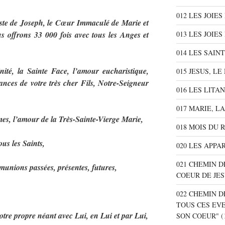
012 LES JOIE
aste de Joseph, le Cœur Immaculé de Marie et
013 LES JOIES
 offrons 33 000 fois avec tous les Anges et
014 LES SAIN
nité, la Sainte Face, l’amour eucharistique,
015 JESUS, L
rances de votre très cher Fils, Notre-Seigneur
016 LES LITA
,
017 MARIE, L
mes, l’amour de la Très-Sainte-Vierge Marie,
018 MOIS DU 
ous les Saints,
020 LES APPA
021 CHEMIN D
munions passées, présentes, futures,
COEUR DE JE
,
022 CHEMIN D
TOUS CES EV
notre propre néant avec Lui, en Lui et par Lui,
SON COEUR"
(