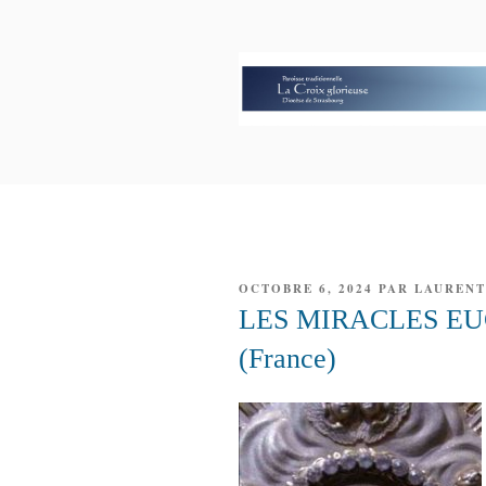
Aller
au
contenu
principal
PAROISSE 
GLORIEUS
PUBLIÉ
OCTOBRE 6, 2024
PAR
LAURENT
LE
LES MIRACLES EU
(France)