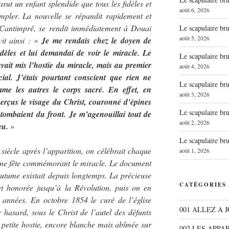
arut un enfant splendide que tous les fidèles et
août 6, 2026
empler. La nouvelle se répandit rapidement et
Cantimpré, se rendit immédiatement à Douai
Le scapulaire b
août 5, 2026
vit ainsi : «
Je me rendais chez le doyen de
idèles et lui demandai de voir le miracle. Le
Le scapulaire b
 avait mis l’hostie du miracle, mais au premier
août 4, 2026
ial. J’étais pourtant conscient que rien ne
Le scapulaire b
me les autres le corps sacré. En effet, en
août 3, 2026
perçus le visage du Christ, couronné d’épines
Le scapulaire b
 tombaient du front. Je m’agenouillai tout de
août 2, 2026
eu.
»
Le scapulaire b
 siècle après l’apparition, on célébrait chaque
août 1, 2026
une fête commémorant le miracle. Le document
outume existait depuis longtemps. La précieuse
CATÉGORIES
et honorée jusqu’à la Révolution, puis on en
s années. En octobre 1854 le curé de l’église
001 ALLEZ A 
 hasard, sous le Christ de l’autel des défunts
 petite hostie, encore blanche mais abîmée sur
002 LES APPA