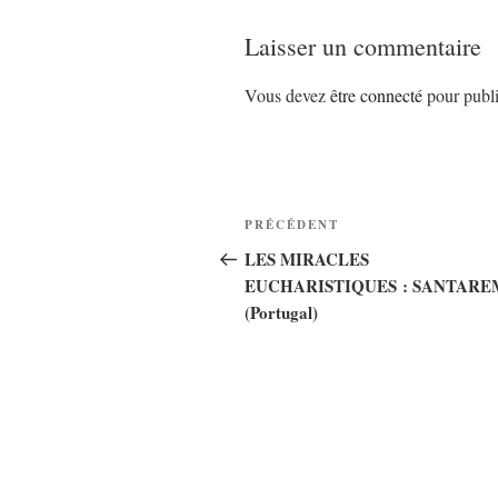
Laisser un commentaire
Vous devez
être connecté
pour publi
Navigation
Article
PRÉCÉDENT
de
précédent
LES MIRACLES
EUCHARISTIQUES : SANTARE
l’article
(Portugal)