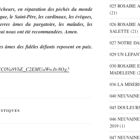
025 ROSAIRE
écheurs, en réparation des péchés du monde
(21)
ique, le Saint-Père, les cardinaux, les évêques,
auvres âmes du purgatoire, les malades, les
026 ROSAIRE 
SALETTE
(21)
s qui nous ont été recommandées. Amen.
027 NOTRE D
es âmes des fidèles défunts reposent en paix.
029 UN LEPAN
030 ROSAIRE 
nel/UC0Va9VhE_C2EMUaWwJtv8Og?
MADELEINE
(2
036 LA MISER
040 NEUVAINE
045 DOULEURS
ISTIQUES
046 NEUVAIN
2019
(1)
047 NEUVAIN