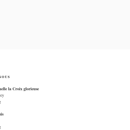
IX
NOUS
elle la Croix glorieuse
rey
g
is
g