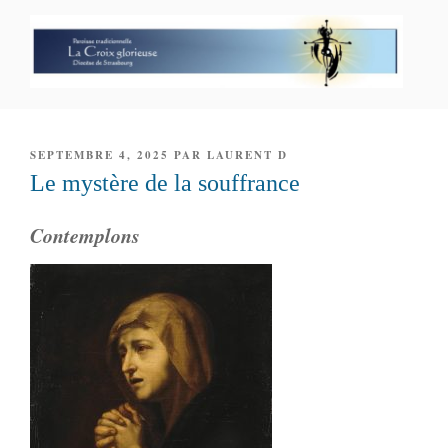
Aller
au
contenu
principal
PAROISSE PERSONNELLE LA
CROIX GLORIEUSE
PUBLIÉ
SEPTEMBRE 4, 2025
PAR
LAURENT D
LE
Le mystère de la souffrance
Contemplons