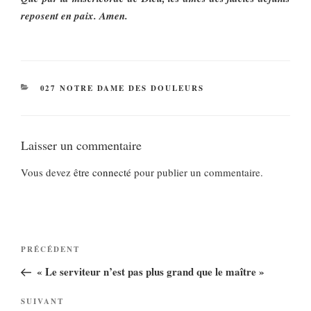
reposent en paix. Amen.
CATÉGORIES
027 NOTRE DAME DES DOULEURS
Laisser un commentaire
Vous devez
être connecté
pour publier un commentaire.
Navigation
Article
PRÉCÉDENT
de
précédent
« Le serviteur n’est pas plus grand que le maître »
l’article
Article
SUIVANT