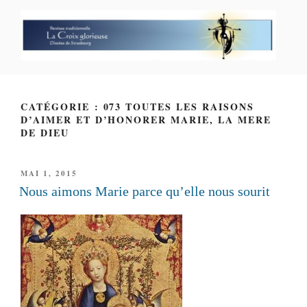
Aller
au
contenu
principal
PAROISSE PERSONNELLE LA
CROIX GLORIEUSE
CATÉGORIE : 073 TOUTES LES RAISONS
D’AIMER ET D’HONORER MARIE, LA MERE
DE DIEU
PUBLIÉ
MAI 1, 2015
LE
Nous aimons Marie parce qu’elle nous sourit