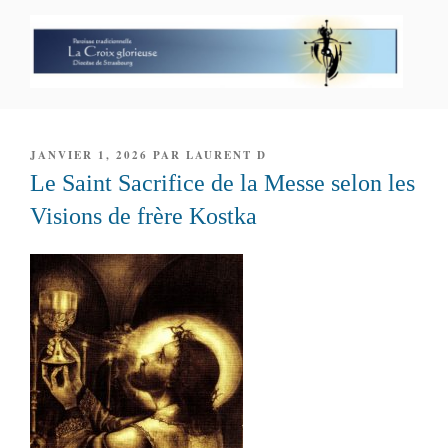
Aller
au
contenu
principal
PAROISSE PERSONNELLE LA
CROIX GLORIEUSE
PUBLIÉ
JANVIER 1, 2026
PAR
LAURENT D
LE
Le Saint Sacrifice de la Messe selon les
Visions de frère Kostka