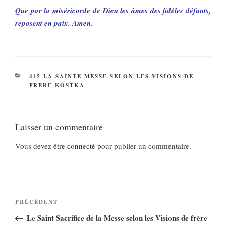
Que par la miséricorde de Dieu les âmes des fidèles défunts,
reposent en paix. Amen.
CATÉGORIES
415 LA SAINTE MESSE SELON LES VISIONS DE
FRERE KOSTKA
Laisser un commentaire
Vous devez
être connecté
pour publier un commentaire.
Navigation
Article
PRÉCÉDENT
de
précédent
Le Saint Sacrifice de la Messe selon les Visions de frère
l’article