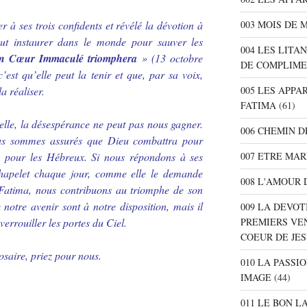
003 MOIS DE 
 à ses trois confidents et révélé la dévotion à
t instaurer dans le monde pour sauver les
004 LES LITA
on Cœur Immaculé triomphera
» (13 octobre
DE COMPLIME
c’est qu’elle peut la tenir et que, par sa voix,
005 LES APPA
a réaliser.
FATIMA
(61)
lle, la désespérance ne peut pas nous gagner.
006 CHEMIN D
ous sommes assurés que Dieu combattra pour
007 ETRE MAR
s pour les Hébreux. Si nous répondons à ses
chapelet chaque jour, comme elle le demande
008 L'AMOUR 
à Fatima, nous contribuons au triomphe de son
notre avenir sont à notre disposition, mais il
009 LA DEVOT
PREMIERS VE
verrouiller les portes du Ciel.
COEUR DE JE
saire, priez pour nous.
010 LA PASSI
IMAGE
(44)
011 LE BON L