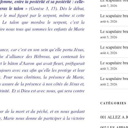
 femme, entre ta postérité et sa postérité : celle-
août 7, 2026
seras le talon
» (Genèse 3, 15). Dès le début,
ur le mal figuré par le serpent, même si cette
Le scapulaire b
. Le talon que mordra le serpent, c’est la
août 6, 2026
ire nous tous qui sommes les enfants de Marie
Le scapulaire b
août 5, 2026
Le scapulaire b
iance, car c’est en son sein qu’elle porta Jésus,
août 4, 2026
e d’alliance des Hébreux, qui contenait les
Le scapulaire b
 le bâton d’Aaron qui avait fleuri, préfigurait
août 3, 2026
jours avec eux afin qu’elle les protège et leur
s. Pour nous chrétiens, la présence de Marie,
Le scapulaire b
s assure de la présence à nos côtés de Jésus et,
août 2, 2026
rinité. Et si Dieu est avec nous, qui sera contre
CATÉGORIES
ur de la mort et du péché, et en nous gardant
001 ALLEZ A 
e, Marie nous donne de participer à la victoire
002 LES APPA