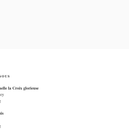
IX
NOUS
elle la Croix glorieuse
rey
g
is
g