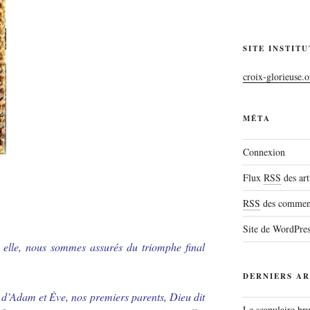
SITE INSTIT
croix-glorieuse.o
MÉTA
Connexion
Flux
RSS
des art
RSS
des comment
Site de WordPre
elle, nous sommes assurés du triomphe final
DERNIERS AR
 d’Adam et Ève, nos premiers parents, Dieu dit
Le scapulaire b