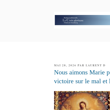
Aller
au
contenu
principal
PAROISSE 
GLORIEUS
PUBLIÉ
MAI 28, 2026
PAR
LAURENT D
LE
Nous aimons Marie pa
victoire sur le mal et