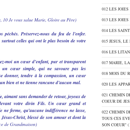
012 LES JOIE
, 10 Je vous salue Marie, Gloire au Père)
013 LES JOIES
014 LES SAIN
 péchés. Préservez-nous du feu de l’enfer.
surtout celles qui ont le plus besoin de votre
015 JESUS, L
016 LES LITA
ez-moi un cœur d’enfant, pur et transparent
017 MARIE, L
 un cœur simple, qui ne savoure pas les
018 MOIS DU 
 se donner, tendre à la compassion, un cœur
ucun bien et ne tienne rancune d’aucun mal.
020 LES APPA
021 CHEMIN D
, aimant sans demander de retour, joyeux de
COEUR DE JE
devant votre divin Fils. Un cœur grand et
e ne ferme, qu’aucune indifférence ne lasse,
022 CHEMIN D
 Jésus-Christ, blessé de son amour et dont la
TOUS CES EV
ce de Grandmaison)
SON COEUR"
(