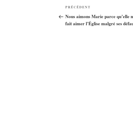
Navigation
Article
PRÉCÉDENT
de
précédent
Nous aimons Marie parce qu’elle 
fait aimer l’Église malgré ses défa
l’article