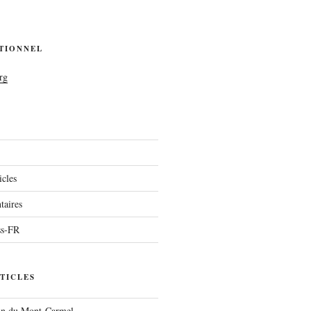
UTIONNEL
rg
icles
aires
ss-FR
TICLES
run du Mont-Carmel