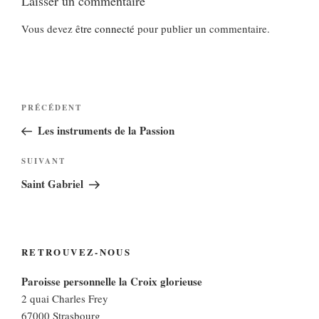
Laisser un commentaire
Vous devez
être connecté
pour publier un commentaire.
Navigation
Article
PRÉCÉDENT
de
précédent
Les instruments de la Passion
l’article
Article
SUIVANT
suivant
Saint Gabriel
RETROUVEZ-NOUS
Paroisse personnelle la Croix glorieuse
2 quai Charles Frey
67000 Strasbourg