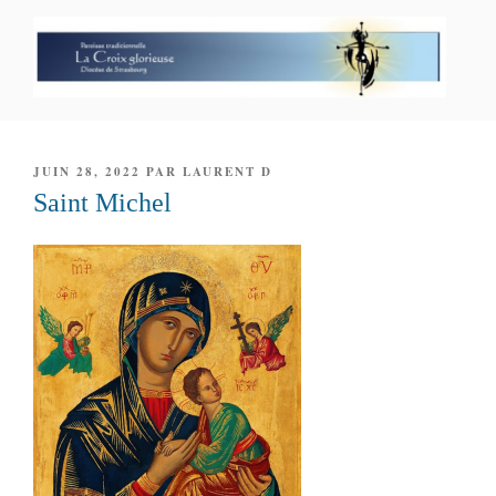
Aller
au
contenu
principal
PAROISSE PERSONNELLE LA
CROIX GLORIEUSE
PUBLIÉ
JUIN 28, 2022
PAR
LAURENT D
LE
Saint Michel